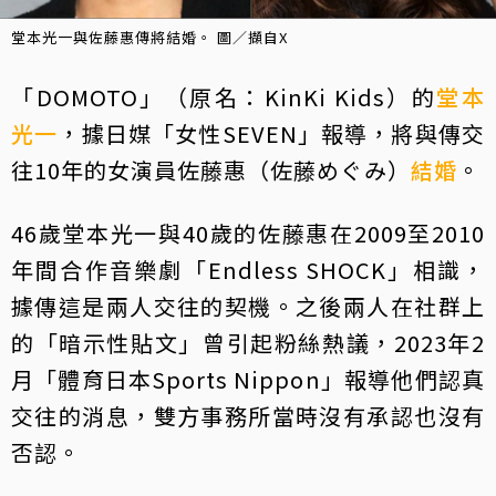
堂本光一與佐藤惠傳將結婚。 圖／擷自X
「DOMOTO」（原名：KinKi Kids）的
堂本
光一
，據日媒「女性SEVEN」報導，將與傳交
往10年的女演員佐藤惠（佐藤めぐみ）
結婚
。
46歲堂本光一與40歲的佐藤惠在2009至2010
年間合作音樂劇「Endless SHOCK」相識，
據傳這是兩人交往的契機。之後兩人在社群上
的「暗示性貼文」曾引起粉絲熱議，2023年2
月「體育日本Sports Nippon」報導他們認真
交往的消息，雙方事務所當時沒有承認也沒有
否認。