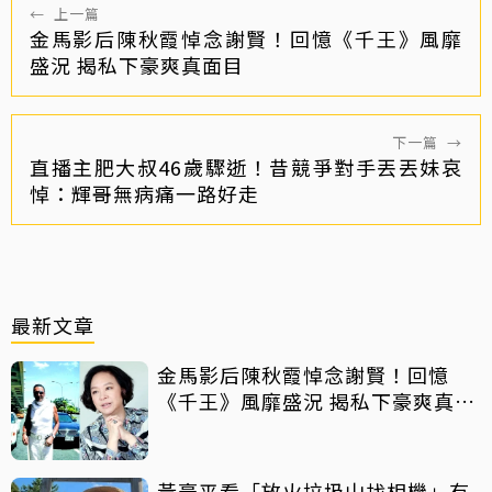
←
上一篇
金馬影后陳秋霞悼念謝賢！回憶《千王》風靡
盛況 揭私下豪爽真面目
下一篇
→
直播主肥大叔46歲驟逝！昔競爭對手丟丟妹哀
悼：輝哥無病痛一路好走
最新文章
金馬影后陳秋霞悼念謝賢！回憶
《千王》風靡盛況 揭私下豪爽真面
目
黃豪平看「放火垃圾山找相機」有