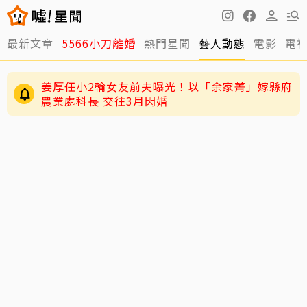
最新文章
5566小刀離婚
熱門星聞
藝人動態
電影
電
姜厚任小2輪女友前夫曝光！以「余家菁」嫁縣府
農業處科長 交往3月閃婚