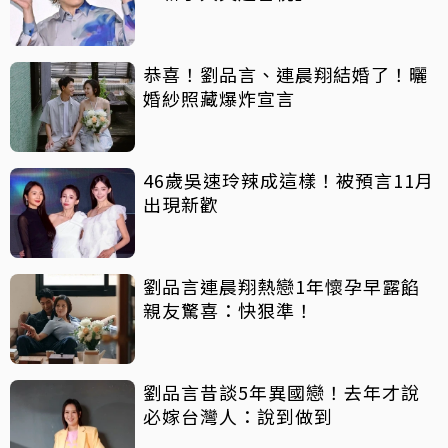
恭喜！劉品言、連晨翔結婚了！曬
婚紗照藏爆炸宣言
46歲吳速玲辣成這樣！被預言11月
出現新歡
劉品言連晨翔熱戀1年懷孕早露餡
親友驚喜：快狠準！
劉品言昔談5年異國戀！去年才說
必嫁台灣人：說到做到