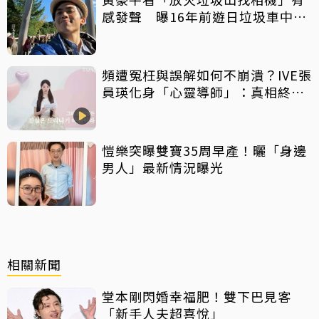
感發聲 曝16年前遊日垃圾車中含
淚找御守
頻遭冤枉與誤解如何不崩潰？IVE張
員瑛化身「心靈導師」：真相終會
大白
愷樂突曝雙寶35周早產！曬「身邊
男人」最新情況曝光
相關新聞
堂本剛閃婚幸福肥！雙下巴見客
「新手人夫超喜悅」