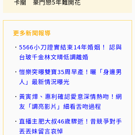
卡關 豪門戀5年難開花
更多新聞報導
5566小刀證實結束14年婚姻！ 認與
台玻千金林文晴低調離婚
愷樂突曝雙寶35周早產！曬「身邊男
人」最新情況曝光
黃寅燁、惠利確認愛意深情熱吻！網
友「調亮影片」細看舌吻過程
直播主肥大叔46歲驟逝！昔競爭對手
丟丟妹留言哀悼