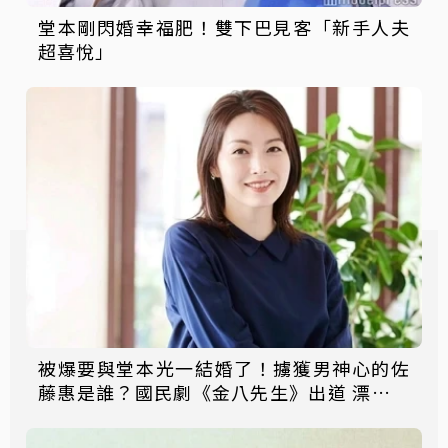
堂本剛閃婚幸福肥！雙下巴見客「新手人夫
超喜悅」
被爆要與堂本光一結婚了！擄獲男神心的佐
藤惠是誰？國民劇《金八先生》出道 漂亮又
低調