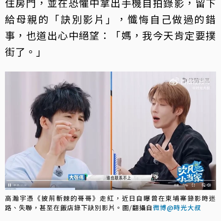
住房門，並在恐懼中拿出手機自拍錄影，留下
給母親的「訣別影片」，懺悔自己做過的錯
事，也道出心中絕望：「媽，我今天肯定要撲
街了。」
高瀚宇憑《披荊斬棘的哥哥》走紅，近日自曝曾在柬埔寨錄影時迷
路、失聯，甚至在飯店錄下訣別影片。圖/翻攝自
微博@時光大叔