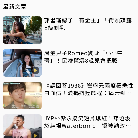
最新文章
郭書瑤認了「有金主」！街頭辣露
E級側乳
周董兒子Romeo變身「小小中
醫」！昆凌驚爆8歲兒會把脈
《請回答1988》崔盛元兩度罹急性
白血病！淚揭抗癌歷程：痛苦到不
想回想
JYP朴軫永搞笑短片爆紅！穿垃圾
袋趕場Waterbomb 還被勸改名
「JPG」