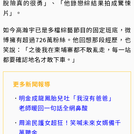
脫險真的很勇」、「他錄戀綜結果拍成驚悚
片」。
如今高瀚宇已是多檔綜藝節目的固定班底，微
博擁有超過726萬粉絲。他回想那段經歷，也
笑說：「之後我在柬埔寨都不敢亂走，每一站
都要確認地名才敢下車。」
更多新聞報導
明金成龍鳳胎兒吐「我沒有爸爸」
老師暖回一句話全網鼻酸
周渝民護女超狂！笑喊未來女婿備千
萬聘金