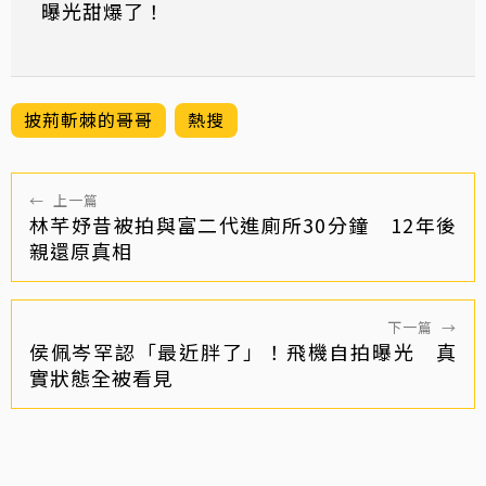
曝光甜爆了！
披荊斬棘的哥哥
熱搜
←
上一篇
林芊妤昔被拍與富二代進廁所30分鐘 12年後
親還原真相
下一篇
→
侯佩岑罕認「最近胖了」！飛機自拍曝光 真
實狀態全被看見