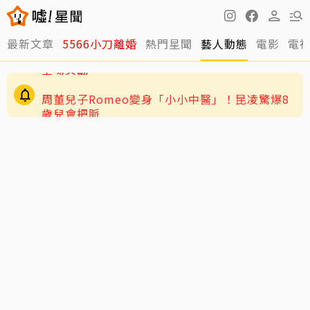
最新文章
5566小刀離婚
熱門星聞
藝人動態
電影
電
周董兒子Romeo變身「小小中醫」！昆凌驚爆8
歲兒會把脈
JYP又玩瘋了！穿垃圾袋當秀服 經紀人一句話
全場笑翻