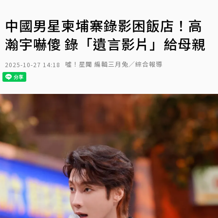
中國男星柬埔寨錄影困飯店！高
瀚宇嚇傻 錄「遺言影片」給母親
噓！星聞 編輯三月兔／綜合報導
2025-10-27 14:18