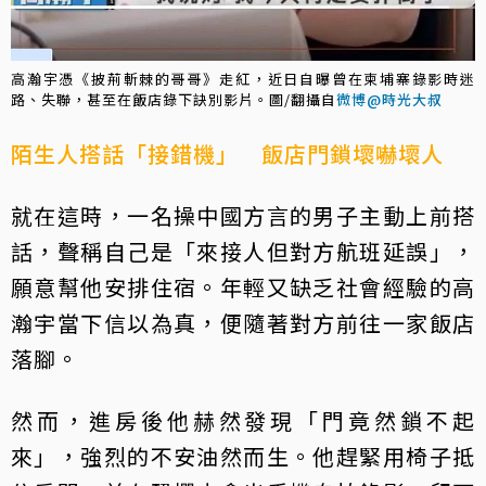
高瀚宇憑《披荊斬棘的哥哥》走紅，近日自曝曾在柬埔寨錄影時迷
路、失聯，甚至在飯店錄下訣別影片。圖/翻攝自
微博@時光大叔
陌生人搭話「接錯機」 飯店門鎖壞嚇壞人
就在這時，一名操中國方言的男子主動上前搭
話，聲稱自己是「來接人但對方航班延誤」，
願意幫他安排住宿。年輕又缺乏社會經驗的高
瀚宇當下信以為真，便隨著對方前往一家飯店
落腳。
然而，進房後他赫然發現「門竟然鎖不起
來」，強烈的不安油然而生。他趕緊用椅子抵