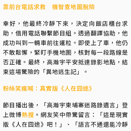
靠前台電話求救 機智查地圖脫險
幸好，他最終冷靜下來，決定向飯店櫃台求
助，借用電話聯繫節目組。透過翻譯協助，他
成功叫到一輛車前往暹粒。即使上了車，他仍
不敢鬆懈，緊盯手機地圖，核對每一段路線是
否正確。最終，高瀚宇平安抵達錄影地點，結
束這場驚險的「異地逃生記」。
粉絲笑瘋喊：真實版《人在囧途》
節目播出後，「高瀚宇柬埔寨迷路錄遺言」登
上微博
熱搜
。網友笑中帶驚留言：「這是現實
版《人在囧途》吧！」、「語言不通還能冷靜