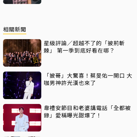
相關新聞
星級評論／超越不了的「披荊斬
棘」 第一季到底好看在哪？
「披哥」大驚喜！蔡旻佑一開口 大
咖男神許光漢也來了
韋禮安節目和老婆講電話「全都被
錄」愛稱曝光甜爆了！