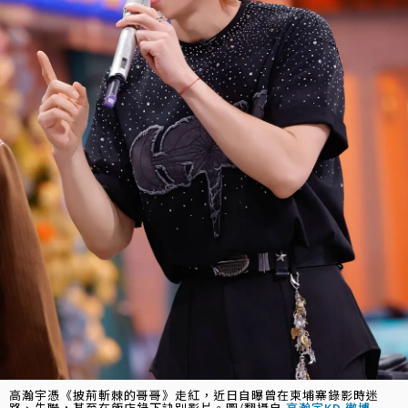
高瀚宇憑《披荊斬棘的哥哥》走紅，近日自曝曾在柬埔寨錄影時迷
路、失聯，甚至在飯店錄下訣別影片。圖/翻攝自
高瀚宇KD 微博