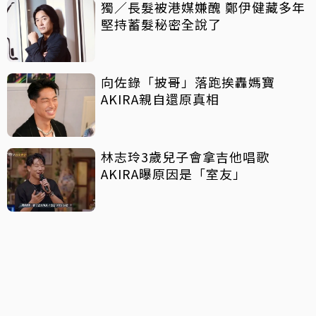
獨／長髮被港媒嫌醜 鄭伊健藏多年
堅持蓄髮秘密全說了
向佐錄「披哥」落跑挨轟媽寶
AKIRA親自還原真相
林志玲3歲兒子會拿吉他唱歌
AKIRA曝原因是「室友」