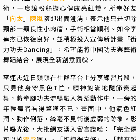
術，一度讓粉絲擔心健康亮紅燈。所幸好友
「
向太
」
陳嵐
隨即出面澄清，表示他只是切除
頸部一顆良性小肉瘤，手術相當順利。如今李
連杰已恢復良好，並積極投入宣傳新計畫「街
力功夫Dancing」，希望能將中國功夫與藝術
舞蹈結合，展現全新創意面貌。
李連杰近日頻頻在社群平台上分享練習片段，
只見他身穿黑色T恤，精神飽滿地隨節奏起
舞，將拳腳功夫流暢融入舞蹈動作中，一旁的
年輕舞者看得驚嘆不已。畫面中，他氣色紅
潤、動作俐落，絲毫不見術後虛弱的跡象。影
片曝光後，大批網友湧入留言讚嘆：「完全還
可以拍
電影
啊」、「恢復得真好」、「越來越