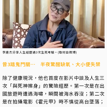
李連杰分享人生經歷過3次生死考驗。(取材自微博)
曾3踏鬼門關⋯ 半夜驚醒缺氧、大小便失禁
除了健康現況，他也首度在影片中談及人生三
次「與死神擦身」的驚險經歷。第一次是在出
國旅遊時遭遇海嘯，瞬間被海水吞沒；第二次
是在拍攝電影《霍元甲》時不慎從高台墜落；