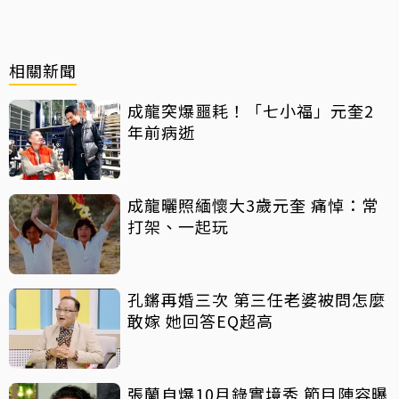
相關新聞
成龍突爆噩耗！「七小福」元奎2
年前病逝
成龍曬照緬懷大3歲元奎 痛悼：常
打架、一起玩
孔鏘再婚三次 第三任老婆被問怎麼
敢嫁 她回答EQ超高
張蘭自爆10月錄實境秀 節目陣容曝