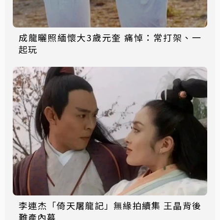
成龍曬照緬懷大3歲元奎 痛悼：常打架、一
起玩
李連杰「倚天屠龍記」無緣拍續集 王晶背後
難產內幕