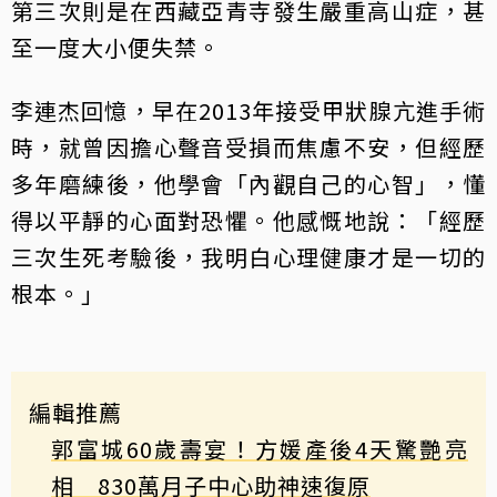
第三次則是在西藏亞青寺發生嚴重高山症，甚
至一度大小便失禁。
李連杰回憶，早在2013年接受甲狀腺亢進手術
時，就曾因擔心聲音受損而焦慮不安，但經歷
多年磨練後，他學會「內觀自己的心智」，懂
得以平靜的心面對恐懼。他感慨地說：「經歷
三次生死考驗後，我明白心理健康才是一切的
根本。」
編輯推薦
郭富城60歲壽宴！方媛產後4天驚艷亮
相 830萬月子中心助神速復原