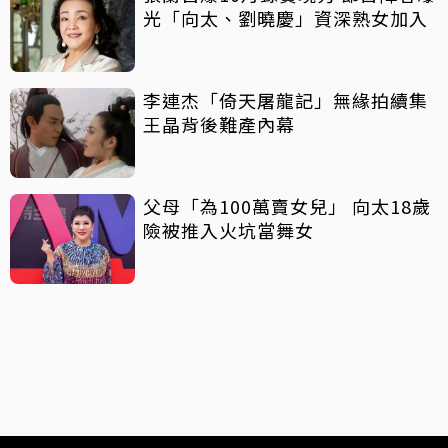
光「向太、劉曉慶」資深熟女加入
李連杰「倚天屠龍記」無緣拍續集
王晶背後難產內幕
父母「為100萬賣女兒」 向太18歲
險被推入火坑當舞女