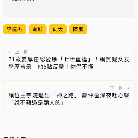
李連杰
電影
向太
陳嵐
←
上一篇
71歲姜厚任認愛爆「七世重逢」！網質疑女友
學歷背景 他6點反擊：你們不懂
下一篇
→
讓位王宇婕退出「神之路」 鄭仲茵深夜吐心聲
「說不難過是騙人的」