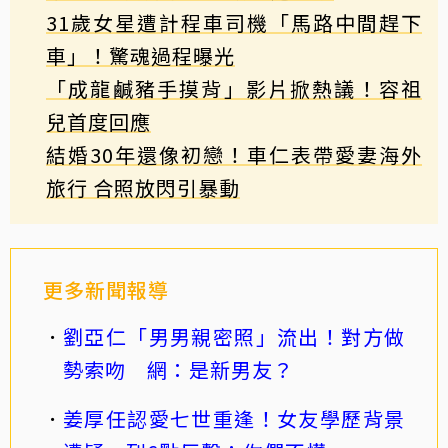
31歲女星遭計程車司機「馬路中間趕下
車」！驚魂過程曝光
「成龍鹹豬手摸背」影片掀熱議！容祖
兒首度回應
結婚30年還像初戀！車仁表帶愛妻海外
旅行 合照放閃引暴動
更多新聞報導
劉亞仁「男男親密照」流出！對方做
勢索吻 網：是新男友？
姜厚任認愛七世重逢！女友學歷背景