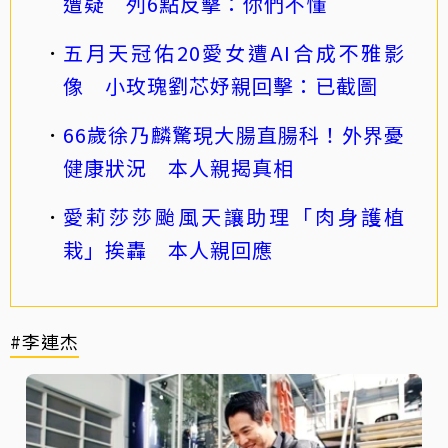
遭疑 列6點反擊：你們不懂
五月天冠佑20愛女遭AI合成不雅影
像 小玫瑰劉芯妤親回擊：已截圖
66歲徐乃麟驚現大腸直腸科！外界憂
健康狀況 本人親揭真相
愛莉莎莎颱風天讓助理「肉身護植
栽」挨轟 本人親回應
#李連杰