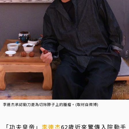
李連杰承認動刀是為切除脖子上的腫瘤。(取材自微博)
「功夫皇帝」
李連杰
62歲近來驚傳入院動手