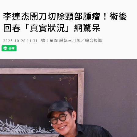
李連杰開刀切除頸部腫瘤！術後
回春「真實狀況」網驚呆
噓！星聞 編輯三月兔／綜合報導
2025-10-28 11:31