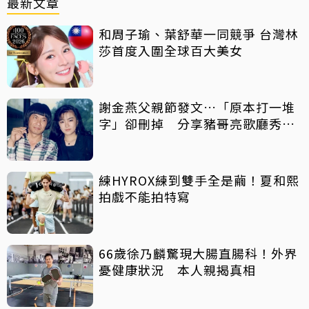
最新文章
和周子瑜、葉舒華一同競爭 台灣林
莎首度入圍全球百大美女
謝金燕父親節發文…「原本打一堆
字」卻刪掉 分享豬哥亮歌廳秀歌
曲懷念
練HYROX練到雙手全是繭！夏和熙
拍戲不能拍特寫
66歲徐乃麟驚現大腸直腸科！外界
憂健康狀況 本人親揭真相