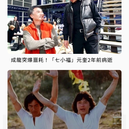
成龍突爆噩耗！「七小福」元奎2年前病逝