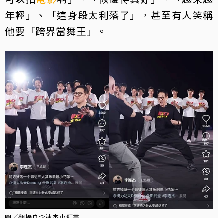
年輕」、「這身段太利落了」，甚至有人笑稱
他要「跨界當舞王」。
圖／翻攝自李連杰小紅書