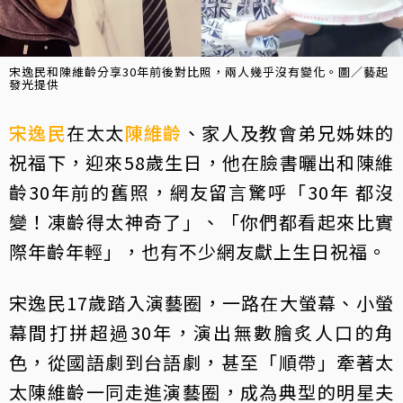
宋逸民和陳維齡分享30年前後對比照，兩人幾乎沒有變化。圖／藝起
發光提供
宋逸民
在太太
陳維齡
、家人及教會弟兄姊妹的
祝福下，迎來58歲生日，他在臉書曬出和陳維
齡30年前的舊照，網友留言驚呼「30年 都沒
變！凍齡得太神奇了」、「你們都看起來比實
際年齡年輕」，也有不少網友獻上生日祝福。
宋逸民17歲踏入演藝圈，一路在大螢幕、小螢
幕間打拼超過30年，演出無數膾炙人口的角
色，從國語劇到台語劇，甚至「順帶」牽著太
太陳維齡一同走進演藝圈，成為典型的明星夫