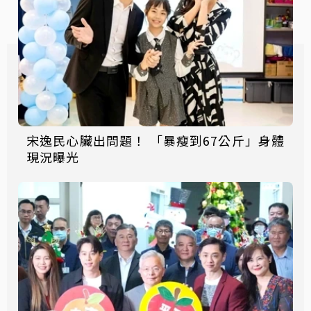
宋逸民心臟出問題！ 「暴瘦到67公斤」身體
現況曝光