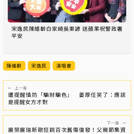
宋逸民陳維齡白家綺吳東諺 送蘋果祝警政署
平安
陳維齡
宋逸民
演唱會
←
上一篇
遭提醒慎防「騙財騙色」 姜厚任笑了：應該
是提醒女方才對
下一篇
→
展榮展瑞新歌狂跳百次舊傷復發！父親節集資