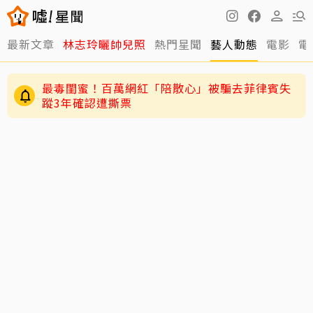
最新文章
林志玲曬帥兒照
熱門星聞
藝人動態
電影
電
最毒閨蜜！百萬網紅「陪散心」被騙去菲律賓失
蹤3年確認遭撕票