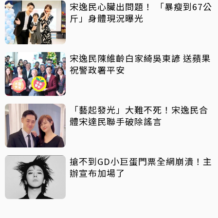
宋逸民心臟出問題！ 「暴瘦到67公
斤」身體現況曝光
宋逸民陳維齡白家綺吳東諺 送蘋果
祝警政署平安
「藝起發光」大難不死！宋逸民合
體宋達民聯手破除謠言
搶不到GD小巨蛋門票全網崩潰！主
辦宣布加場了