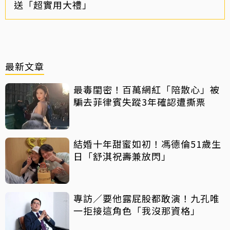
送「超實用大禮」
最新文章
最毒閨密！百萬網紅「陪散心」被
騙去菲律賓失蹤3年確認遭撕票
結婚十年甜蜜如初！馮德倫51歲生
日「舒淇祝壽兼放閃」
專訪／要他露屁股都敢演！九孔唯
一拒接這角色「我沒那資格」