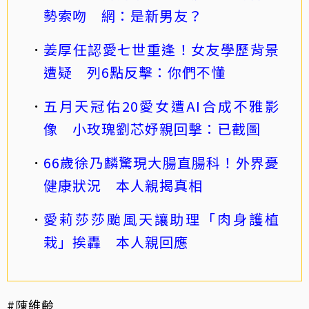
勢索吻 網：是新男友？
姜厚任認愛七世重逢！女友學歷背景
遭疑 列6點反擊：你們不懂
五月天冠佑20愛女遭AI合成不雅影
像 小玫瑰劉芯妤親回擊：已截圖
66歲徐乃麟驚現大腸直腸科！外界憂
健康狀況 本人親揭真相
愛莉莎莎颱風天讓助理「肉身護植
栽」挨轟 本人親回應
#陳維齡