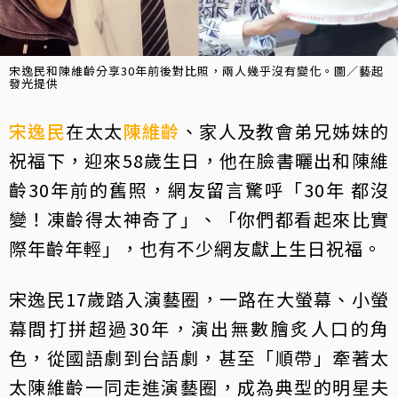
宋逸民和陳維齡分享30年前後對比照，兩人幾乎沒有變化。圖／藝起
發光提供
宋逸民
在太太
陳維齡
、家人及教會弟兄姊妹的
祝福下，迎來58歲生日，他在臉書曬出和陳維
齡30年前的舊照，網友留言驚呼「30年 都沒
變！凍齡得太神奇了」、「你們都看起來比實
際年齡年輕」，也有不少網友獻上生日祝福。
宋逸民17歲踏入演藝圈，一路在大螢幕、小螢
幕間打拼超過30年，演出無數膾炙人口的角
色，從國語劇到台語劇，甚至「順帶」牽著太
太陳維齡一同走進演藝圈，成為典型的明星夫