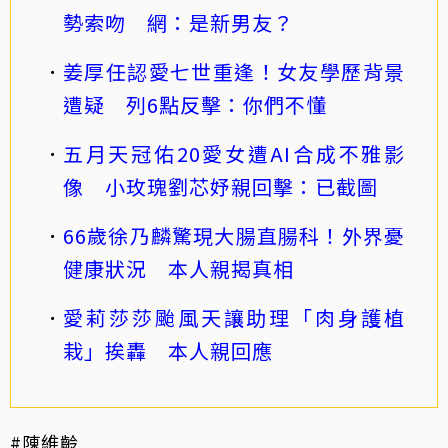
勢索吻 網：是新男友？
姜厚任認愛七世重逢！女友學歷背景
遭疑 列6點反擊：你們不懂
五月天冠佑20愛女遭AI合成不雅影
像 小玫瑰劉芯妤親回擊：已截圖
66歲徐乃麟驚現大腸直腸科！外界憂
健康狀況 本人親揭真相
愛莉莎莎颱風天讓助理「肉身護植
栽」挨轟 本人親回應
#陳維齡