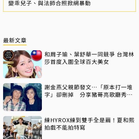
變乖兒子、與法師合照掀網暴動
最新文章
和周子瑜、葉舒華一同競爭 台灣林
莎首度入圍全球百大美女
謝金燕父親節發文…「原本打一堆
字」卻刪掉 分享豬哥亮歌廳秀歌
曲懷念
練HYROX練到雙手全是繭！夏和熙
拍戲不能拍特寫