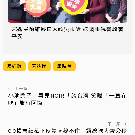
宋逸民陳維齡白家綺吳東諺 送蘋果祝警政署
平安
陳維齡
宋逸民
演唱會
←
上一篇
小池榮子「再見NOIR「談台灣 笑曝「一直在
吃」旅行回憶
下一篇
→
GD權志龍私下反差萌藏不住！霸總遇大聲公秒