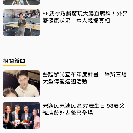
66歲徐乃麟驚現大腸直腸科！外界
憂健康狀況 本人親揭真相
相關新聞
藝起發光宣布年度計畫 舉辦三場
大型傳愛巡迴活動
宋逸民宋達民過57歲生日 98歲父
親凍齡外表驚呆全場