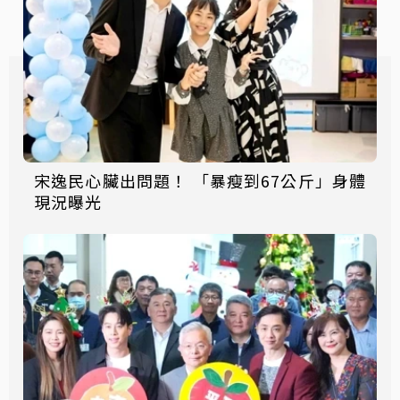
宋逸民心臟出問題！ 「暴瘦到67公斤」身體
現況曝光