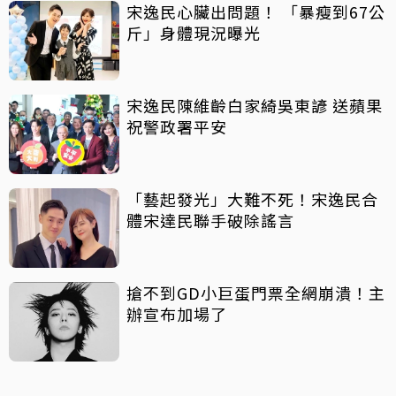
宋逸民心臟出問題！ 「暴瘦到67公
斤」身體現況曝光
宋逸民陳維齡白家綺吳東諺 送蘋果
祝警政署平安
「藝起發光」大難不死！宋逸民合
體宋達民聯手破除謠言
搶不到GD小巨蛋門票全網崩潰！主
辦宣布加場了