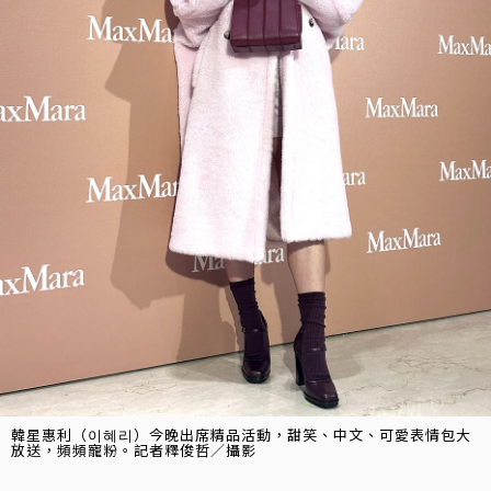
韓星惠利（이혜리）今晚出席精品活動，甜笑、中文、可愛表情包大
放送，頻頻寵粉。記者釋俊哲／攝影