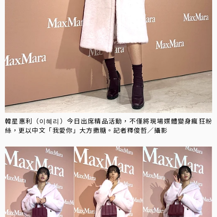
韓星惠利（이혜리）今日出席精品活動，不僅將現場媒體變身瘋狂粉
絲，更以中文「我愛你」大方撒糖。記者釋俊哲／攝影