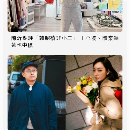
陳沂點評「韓韶禧非小三」 王心凌、隋棠躺
著也中槍