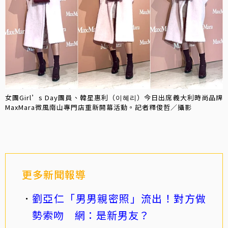
女團Girl’s Day團員、韓星惠利（이혜리）今日出席義大利時尚品牌
MaxMara微風南山專門店重新開幕活動。記者釋俊哲／攝影
更多新聞報導
劉亞仁「男男親密照」流出！對方做
勢索吻 網：是新男友？