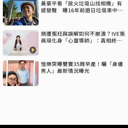
黃豪平看「放火垃圾山找相機」有
感發聲 曝16年前遊日垃圾車中含
淚找御守
頻遭冤枉與誤解如何不崩潰？IVE張
員瑛化身「心靈導師」：真相終會
大白
愷樂突曝雙寶35周早產！曬「身邊
男人」最新情況曝光