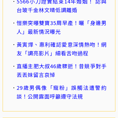
5566小刀證實結束14年婚姻！ 認與
台玻千金林文晴低調離婚
愷樂突曝雙寶35周早產！曬「身邊男
人」最新情況曝光
黃寅燁、惠利確認愛意深情熱吻！網
友「調亮影片」細看舌吻過程
直播主肥大叔46歲驟逝！昔競爭對手
丟丟妹留言哀悼
29歲男偶像「寵粉」誤觸法遭警約
談！公開露面呼籲遵守法規