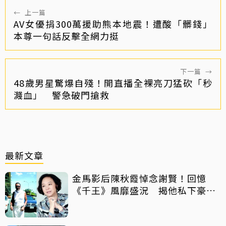
←
上一篇
AV女優捐300萬援助熊本地震！遭酸「髒錢」
本尊一句話反擊全網力挺
下一篇
→
48歲男星驚爆自殘！開直播全裸亮刀猛砍「秒
濺血」 警急破門搶救
最新文章
金馬影后陳秋霞悼念謝賢！回憶
《千王》風靡盛況 揭他私下豪爽
給鉅額小費