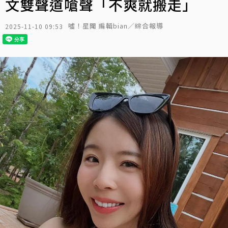
文雙聲道嗆聲「不爽就搬走」
噓！星聞 編輯bian／綜合報導
2025-11-10 09:53