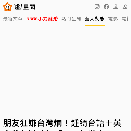
最新文章
5566小刀離婚
熱門星聞
藝人動態
電影
電
朋友狂嫌台灣爛！鍾綺台語＋英