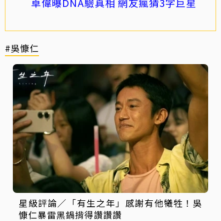
卓偉曝DNA驗真相 網友瘋猜3字巨星
#吳慷仁
星級評論／「有生之年」感謝有他犧牲！吳
慷仁暴雷黑鍋揹得讚讚讚