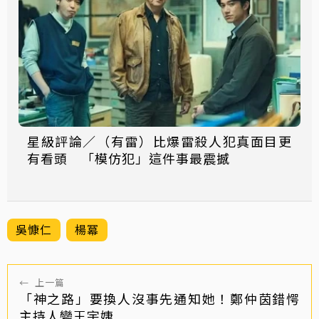
星級評論／（有雷）比爆雷殺人犯真面目更
有看頭 「模仿犯」這件事最震撼
吳慷仁
楊冪
←
上一篇
「神之路」要換人沒事先通知她！鄭仲茵錯愕
主持人變王宇婕