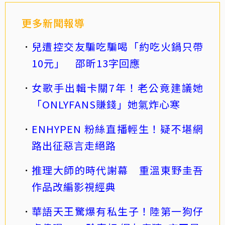
更多新聞報導
兒遭控交友騙吃騙喝「約吃火鍋只帶
10元」 邵昕13字回應
女歌手出輯卡關7年！老公竟建議她
「ONLYFANS賺錢」她氣炸心寒
ENHYPEN 粉絲直播輕生！疑不堪網
路出征惡言走絕路
推理大師的時代謝幕 重溫東野圭吾
作品改編影視經典
華語天王驚爆有私生子！陸第一狗仔