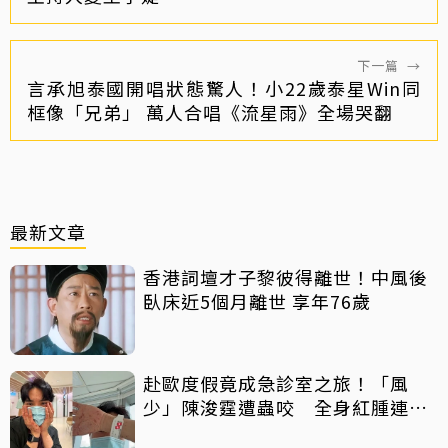
下一篇
→
言承旭泰國開唱狀態驚人！小22歲泰星Win同
框像「兄弟」 萬人合唱《流星雨》全場哭翻
最新文章
香港詞壇才子黎彼得離世！中風後
臥床近5個月離世 享年76歲
赴歐度假竟成急診室之旅！「風
少」陳浚霆遭蟲咬 全身紅腫連說
話都困難