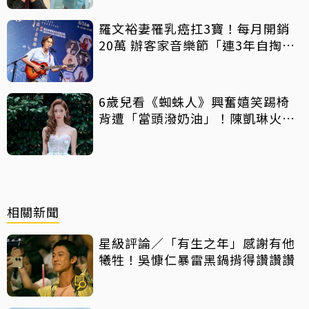
羅文裕妻罹乳癌扛3寶！每月開銷
20萬 辦客家音樂節「連3年自掏6
位數」
6歲兒看《蜘蛛人》興奮嬉笑踢椅
背遭「當頭潑奶油」！陳凱琳火速
道歉證實已報警
相關新聞
星級評論／「有生之年」感謝有他
犧牲！吳慷仁暴雷黑鍋揹得讚讚讚