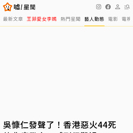
最新文章
王菲愛女李嫣
熱門星聞
藝人動態
電影
電視
吳慷仁發聲了！香港惡火44死