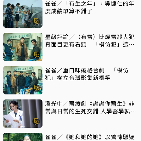
雀雀／「有生之年」，吳慷仁的年
度成績單算不錯了
星級評論／（有雷）比爆雷殺人犯
真面目更有看頭 「模仿犯」這件
事最震撼
雀雀／重口味破格台劇 「模仿
犯」樹立台灣影集新標竿
潘光中／醫療劇《謝謝你醫生》非
常與日常的生死交錯 人學醫學孰輕
孰重
雀雀／《她和她的她》以驚悚懸疑