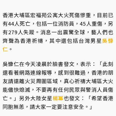
香港大埔區宏福苑公寓大火死傷慘重，目前已
有44人死亡，包括一位消防員，45人重傷，另
有279人失蹤。消息一出震驚全球，藝人們也
齊聲為香港祈禱，其中還包括台灣男星
吳慷
仁
。
吳慷仁在今天凌晨於臉書發文，表示：「此刻
還看著網路連線報導，感到很難過，香港的朋
友請遠離火災周圍區域，真心祈禱大埔區大火
能儘快熄滅，不要再有任何民眾與警消人員傷
亡。」另外大陸女星
楊冪
也發文：「希望香港
同胞無恙，請大家一定要注意安全。」