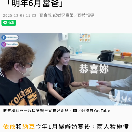
「明年6月當爸」
聯合報 記者李姿瑩／即時報導
2025-12-08 11:32
依依和納豆一起接獲醫生宣布好消息。圖／翻攝自YouTube
依依
和
納豆
今年1月舉辦婚宴後，兩人積極備