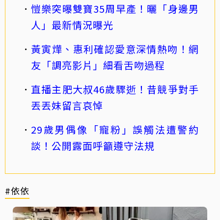
愷樂突曝雙寶35周早產！曬「身邊男
人」最新情況曝光
黃寅燁、惠利確認愛意深情熱吻！網
友「調亮影片」細看舌吻過程
直播主肥大叔46歲驟逝！昔競爭對手
丟丟妹留言哀悼
29歲男偶像「寵粉」誤觸法遭警約
談！公開露面呼籲遵守法規
#依依