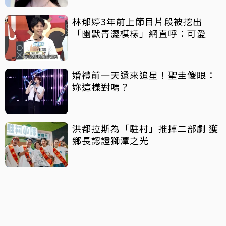
林郁婷3年前上節目片段被挖出
「幽默青澀模樣」網直呼：可愛
婚禮前一天還來追星！聖圭傻眼：
妳這樣對嗎？
洪都拉斯為「駐村」推掉二部劇 獲
鄉長認證獅潭之光