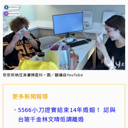
依依和納豆淚灑婦產科。圖／翻攝自YouTube
更多新聞報導
5566小刀證實結束14年婚姻！ 認與
台玻千金林文晴低調離婚