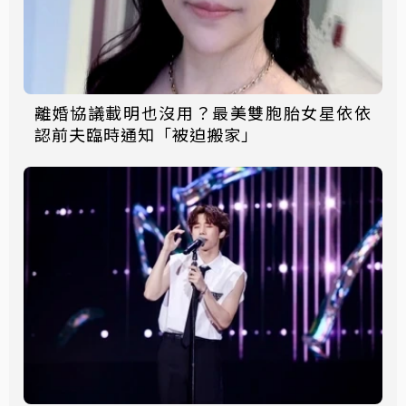
離婚協議載明也沒用？最美雙胞胎女星依依
認前夫臨時通知「被迫搬家」