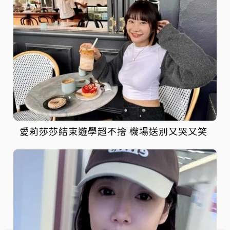
愛莉莎莎結束遊學超不捨 機場送別又哭又笑