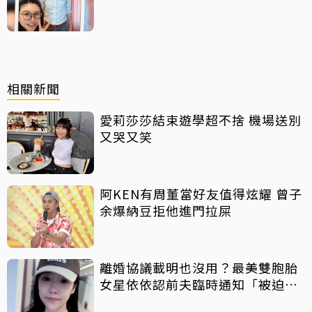
相關新聞
愛莉莎莎結束遊學超不捨 機場送別
又哭又笑
阿KEN有周董當好友值得炫耀 曾子
余爆納豆拒他進門拉屎
離婚協議載明也沒用？最美雙胞胎
女星依依認前夫臨時通知「被迫搬
家」