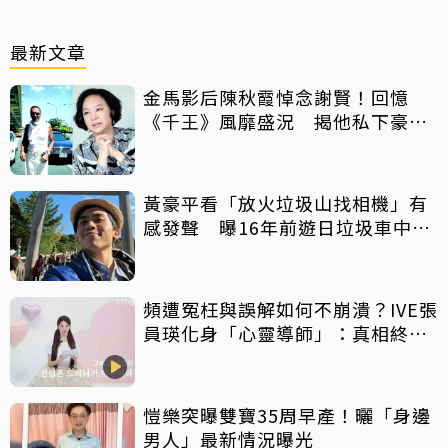
最新文章
金馬影后陳秋霞悼念謝賢！回憶
《千王》風靡盛況 揭他私下豪爽
給鉅額小費
黃豪平看「放火垃圾山找相機」有
感發聲 曝16年前遊日垃圾車中含
淚找御守
頻遭冤枉與誤解如何不崩潰？IVE張
員瑛化身「心靈導師」：真相終會
大白
愷樂突曝雙寶35周早產！曬「身邊
男人」最新情況曝光