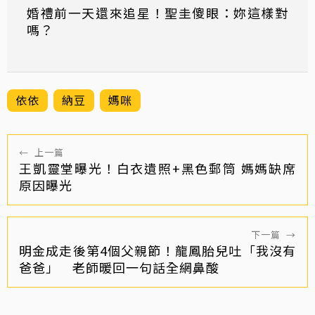
婚禮前一天還來追星！聖圭傻眼：妳這樣對
嗎？
依依
納豆
媽咪
←
上一篇
王凱靈堂曝光！白衣遺照+黑色郵筒 媽媽缺席
原因曝光
下一篇
→
明金成走後第4個父親節！龍鳳胎兒吐「我沒有
爸爸」 老師暖回一句話全網鼻酸