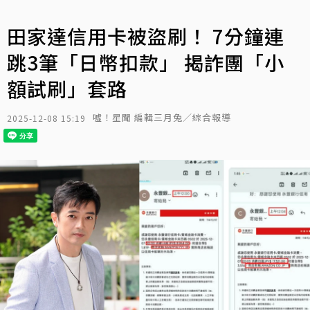
田家達信用卡被盜刷！ 7分鐘連
跳3筆「日幣扣款」 揭詐團「小
額試刷」套路
噓！星聞 編輯三月兔／綜合報導
2025-12-08 15:19