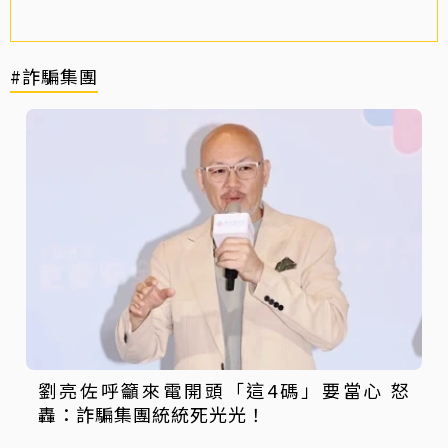
#詐騙集團
劉亮佐呼籲來電開頭「這4碼」要當心 怒
轟：詐騙集團統統死光光！