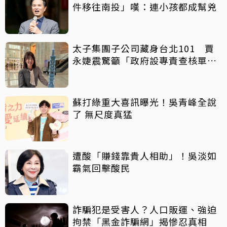
件移往南投」嘆：連小孩都成幫兇
太子集團子公司藏身台北101 賈
永婕震驚籲「政府設專責查核單
位」
蘇打綠重大喜訊曝光！吳青峰全說
了 無尺度真猛
遭酸「賺錢靠貴人相助」！吳淡如
霸氣回擊酸民
詐騙犯是受害人？人口販運、強迫
拘禁「黑金詐騙網」揭慘忍真相