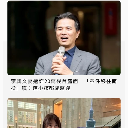
李興文妻遭詐20萬後首露面 「案件移往南
投」嘆：連小孩都成幫兇