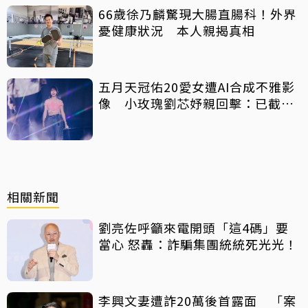
66歲徐乃麟驚現大腸直腸科！外界
憂健康狀況 本人親揭真相
五月天冠佑20愛女遭AI合成不雅影
像 小玫瑰劉芯妤親回擊：已截圖
存證
相關新聞
劉亮佐呼籲來電開頭「這4碼」要
當心 怒轟：詐騙集團統統死光光！
李興文妻遭詐20萬後首露面 「案