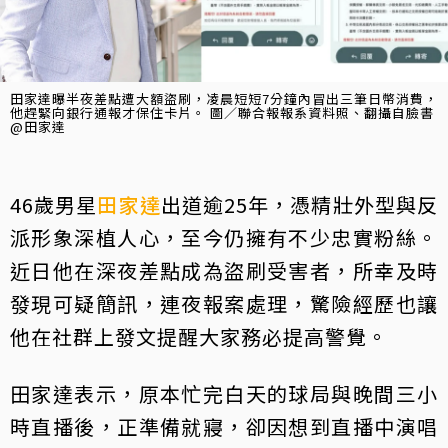
田家達曝半夜差點遭大額盜刷，凌晨短短7分鐘內冒出三筆日幣消費，
他趕緊向銀行通報才保住卡片。 圖／聯合報報系資料照、翻攝自臉書
@田家達
46歲男星
田家達
出道逾25年，憑精壯外型與反
派形象深植人心，至今仍擁有不少忠實粉絲。
近日他在深夜差點成為盜刷受害者，所幸及時
發現可疑簡訊，連夜報案處理，驚險經歷也讓
他在社群上發文提醒大家務必提高警覺。
田家達表示，原本忙完白天的球局與晚間三小
時直播後，正準備就寢，卻因想到直播中演唱