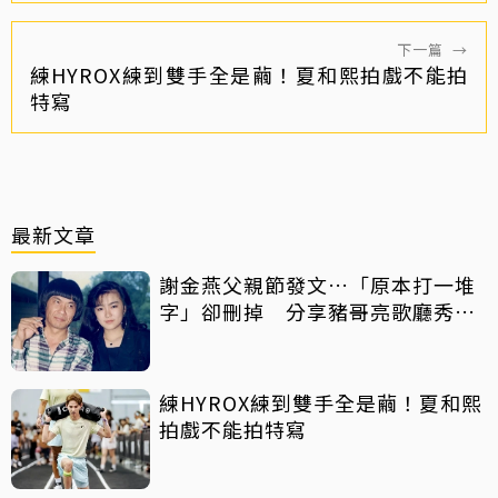
下一篇
→
練HYROX練到雙手全是繭！夏和熙拍戲不能拍
特寫
最新文章
謝金燕父親節發文…「原本打一堆
字」卻刪掉 分享豬哥亮歌廳秀歌
曲懷念
練HYROX練到雙手全是繭！夏和熙
拍戲不能拍特寫