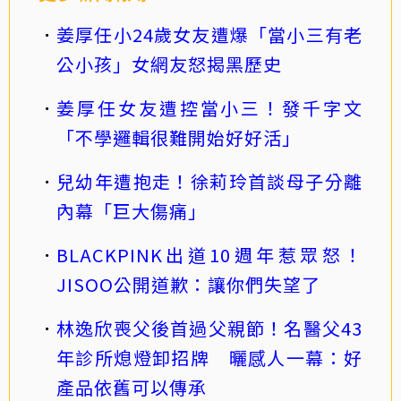
姜厚任小24歲女友遭爆「當小三有老
公小孩」女網友怒揭黑歷史
姜厚任女友遭控當小三！發千字文
「不學邏輯很難開始好好活」
兒幼年遭抱走！徐莉玲首談母子分離
內幕「巨大傷痛」
BLACKPINK出道10週年惹眾怒！
JISOO公開道歉：讓你們失望了
林逸欣喪父後首過父親節！名醫父43
年診所熄燈卸招牌 曬感人一幕：好
產品依舊可以傳承