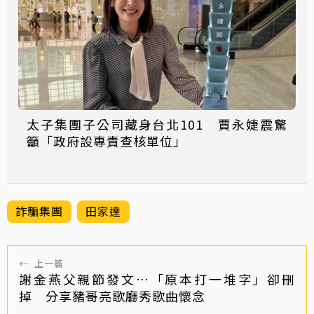
太子集團子公司藏身台北101 賈永婕震驚
籲「政府設專責查核單位」
詐騙集團
田家達
←
上一篇
謝金燕父親節發文…「原本打一堆字」卻刪
掉 分享豬哥亮歌廳秀歌曲懷念