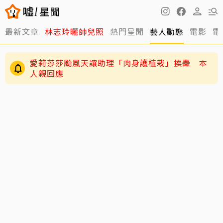
最新文章
林志玲曬帥兒照
熱門星聞
藝人動態
電影
電
愛莉莎莎颱風天讓助理「肉身護植栽」挨轟 本
人親回應
練HYROX練到雙手全是繭！夏和熙拍戲不能拍特
寫