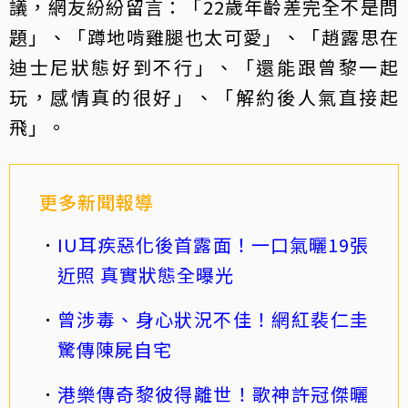
議，網友紛紛留言：「22歲年齡差完全不是問
題」、「蹲地啃雞腿也太可愛」、「趙露思在
迪士尼狀態好到不行」、「還能跟曾黎一起
玩，感情真的很好」、「解約後人氣直接起
飛」。
更多新聞報導
IU耳疾惡化後首露面！一口氣曬19張
近照 真實狀態全曝光
曾涉毒、身心狀況不佳！網紅裴仁圭
驚傳陳屍自宅
港樂傳奇黎彼得離世！歌神許冠傑曬