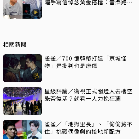
曬手寫信悼念黃金搭檔：音樂路上
感恩有您
相關新聞
雀雀／700 億韓幣打造「京城怪
物」是批判也是療傷
星級評論／衛視正式關燈人去樓空
能否復活？就看一人力挽狂瀾
雀雀／「地獄里長」、「偷偷藏不
住」挑戰偶像劇的接地新配方