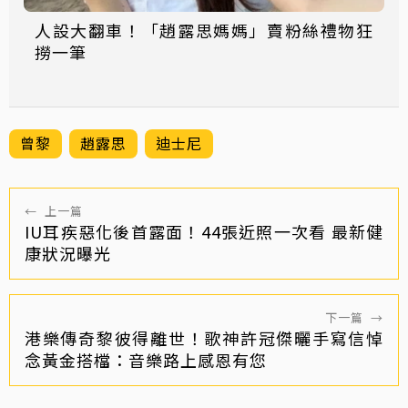
人設大翻車！「趙露思媽媽」賣粉絲禮物狂
撈一筆
曾黎
趙露思
迪士尼
←
上一篇
IU耳疾惡化後首露面！44張近照一次看 最新健
康狀況曝光
下一篇
→
港樂傳奇黎彼得離世！歌神許冠傑曬手寫信悼
念黃金搭檔：音樂路上感恩有您