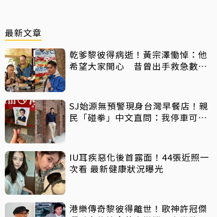
最新文章
乾爹黎彼得病逝！黃宗澤慟悼：他
希望大家開心 昔曾出手救急數十
萬手術費
SJ始源無預警現身台灣早餐店！親
民「碰拳」中文直問：我停車可以
嗎？
IU耳疾惡化後首露面！44張近照一
次看 最新健康狀況曝光
港樂傳奇黎彼得離世！歌神許冠傑