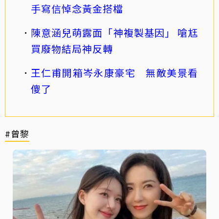
手寫信悼念黃金搭檔
陳意涵兒萌露面「神複製基因」 嗆尪
買廢物結局神反轉
王仁甫開箱岑永康豪宅 無敵美景看
傻了
#曾黎