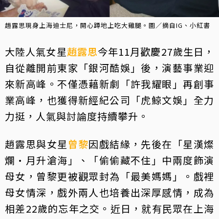
趙露思現身上海迪士尼，開心蹲地上吃大雞腿。圖／摘自IG、小紅書
大陸人氣女星
趙露思
今年11月歡慶27歲生日，
自從離開前東家「銀河酷娛」後，演藝事業迎
來新高峰。不僅憑藉新劇「許我耀眼」再創事
業高峰，也獲得新經紀公司「虎鯨文娛」全力
力挺，人氣與討論度持續攀升。
趙露思與女星
曾黎
因戲結緣，先後在「星漢燦
爛·月升滄海」、「偷偷藏不住」中兩度飾演
母女，曾黎更被觀眾封為「最美媽媽」。戲裡
母女情深，戲外兩人也培養出深厚感情，成為
相差22歲的忘年之交。近日，就有民眾在上海