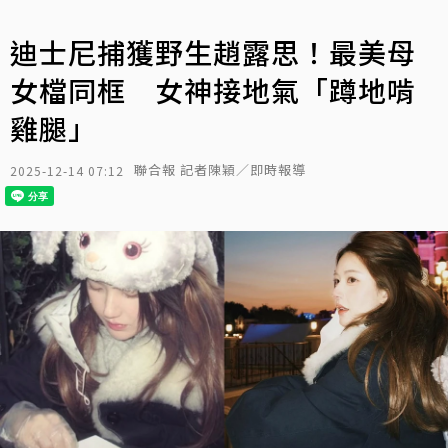
迪士尼捕獲野生趙露思！最美母
女檔同框 女神接地氣「蹲地啃
雞腿」
聯合報 記者陳穎／即時報導
2025-12-14 07:12