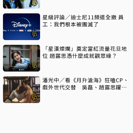
星級評論／迪士尼11頻道全撤 員
工：我們根本被團滅了
「星漢燦爛」奠定當紅流量花旦地
位 趙露思憑什麼成就觀眾緣？
潘光中／看《月升滄海》狂嗑CP、
戲外世代交替 吳磊、趙露思躍升
頂流