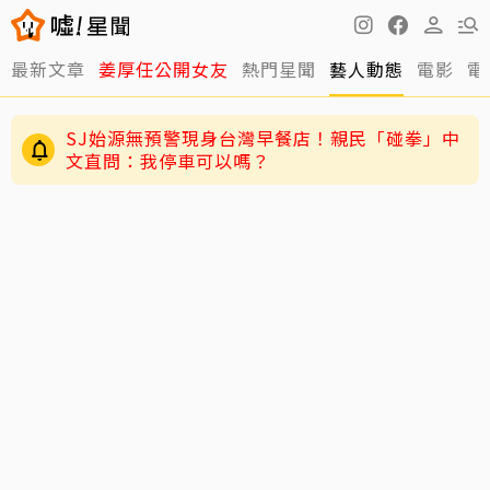
最新文章
姜厚任公開女友
熱門星聞
藝人動態
電影
電
SJ始源無預警現身台灣早餐店！親民「碰拳」中
文直問：我停車可以嗎？