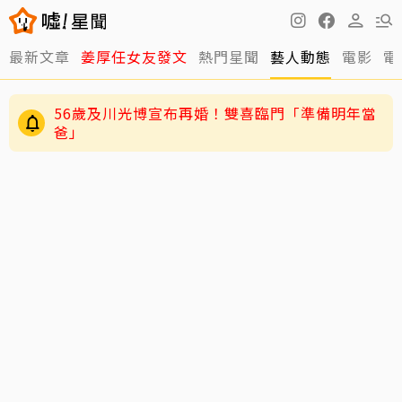
最新文章
姜厚任女友發文
熱門星聞
藝人動態
電影
電
56歲及川光博宣布再婚！雙喜臨門「準備明年當
爸」