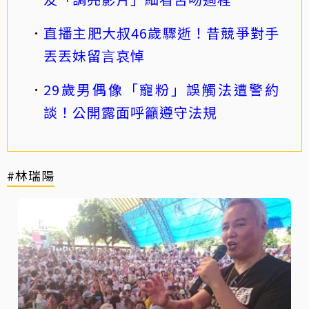
直播主肥大叔46歲驟逝！昔競爭對手
丟丟妹留言哀悼
29歲男偶像「寵粉」誤觸法遭警約
談！公開露面呼籲遵守法規
#林瑞陽