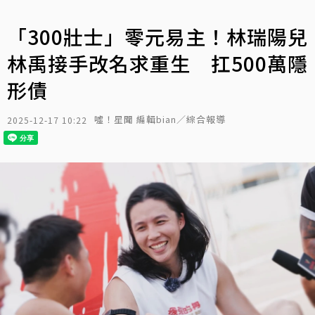
「300壯士」零元易主！林瑞陽兒
林禹接手改名求重生 扛500萬隱
形債
噓！星聞 編輯bian／綜合報導
2025-12-17 10:22