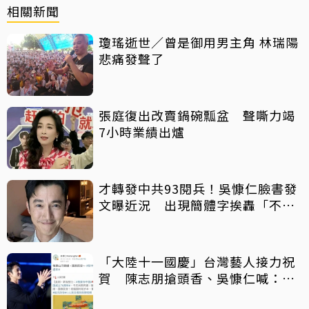
相關新聞
瓊瑤逝世／曾是御用男主角 林瑞陽
悲痛發聲了
張庭復出改賣鍋碗瓢盆 聲嘶力竭
7小時業績出爐
才轉發中共93閱兵！吳慷仁臉書發
文曝近況 出現簡體字挨轟「不演
了」
「大陸十一國慶」台灣藝人接力祝
賀 陳志朋搶頭香、吳慷仁喊：國
泰民安