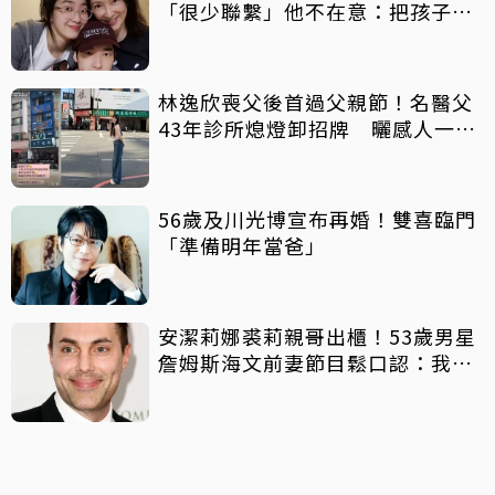
「很少聯繫」他不在意：把孩子當
朋友
林逸欣喪父後首過父親節！名醫父
43年診所熄燈卸招牌 曬感人一
幕：好產品依舊可以傳承
56歲及川光博宣布再婚！雙喜臨門
「準備明年當爸」
安潔莉娜裘莉親哥出櫃！53歲男星
詹姆斯海文前妻節目鬆口認：我是
同志