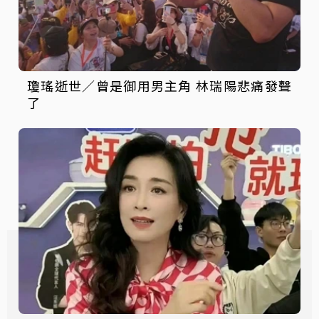
瓊瑤逝世／曾是御用男主角 林瑞陽悲痛發聲
了