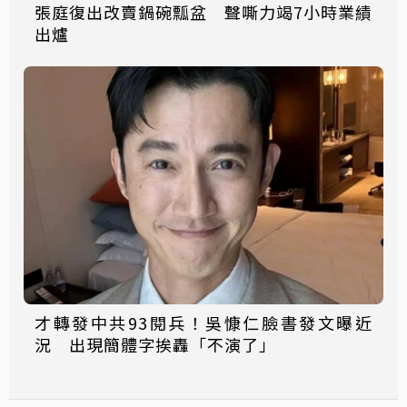
張庭復出改賣鍋碗瓢盆 聲嘶力竭7小時業績
出爐
才轉發中共93閱兵！吳慷仁臉書發文曝近
況 出現簡體字挨轟「不演了」