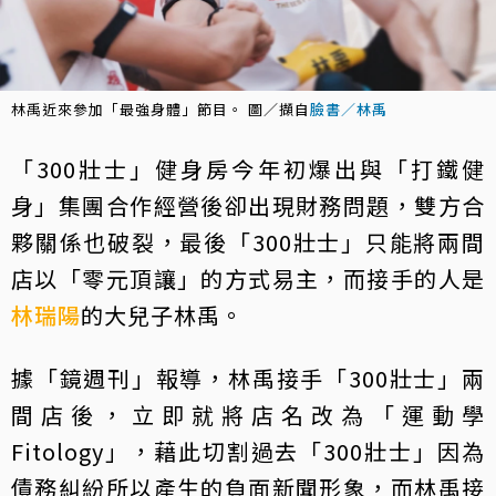
林禹近來參加「最強身體」節目。 圖／擷自
臉書／林禹
「300壯士」健身房今年初爆出與「打鐵健
身」集團合作經營後卻出現財務問題，雙方合
夥關係也破裂，最後「300壯士」只能將兩間
店以「零元頂讓」的方式易主，而接手的人是
林瑞陽
的大兒子林禹。
據「鏡週刊」報導，林禹接手「300壯士」兩
間店後，立即就將店名改為「運動學
Fitology」，藉此切割過去「300壯士」因為
債務糾紛所以產生的負面新聞形象，而林禹接