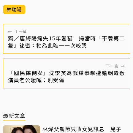
林瑞陽
←
上一篇
獨／唐綺陽痛失15年愛貓 揭當時「不養第二
隻」祕密：牠為此唯一一次咬我
下一篇
→
「國民摔倒女」沈李英為戲練拳擊遭婚姻背叛
演員老公暖喊：別受傷
最新文章
林煒父親節只收女兒訊息 兒子