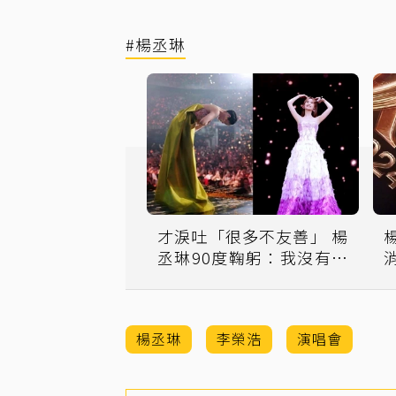
#楊丞琳
才淚吐「很多不友善」 楊
丞琳90度鞠躬：我沒有變
過
楊丞琳
李榮浩
演唱會