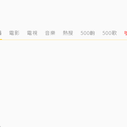
態
電影
電視
音樂
熱搜
500齣
500歌