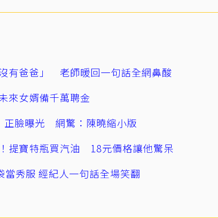
沒有爸爸」 老師暖回一句話全網鼻酸
未來女婿備千萬聘金
」正臉曝光 網驚：陳曉縮小版
！提寶特瓶買汽油 18元價格讓他驚呆
袋當秀服 經紀人一句話全場笑翻