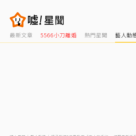
最新文章
5566小刀離婚
熱門星聞
藝人動