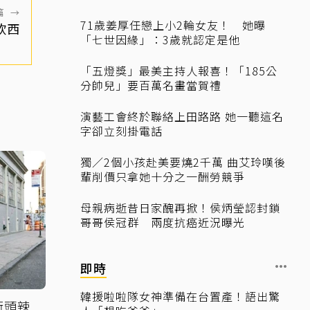
篇
→
71歲姜厚任戀上小2輪女友！ 她曝
欣西
「七世因緣」：3歲就認定是他
「五燈獎」最美主持人報喜！「185公
分帥兒」要百萬名畫當賀禮
演藝工會終於聯絡上田路路 她一聽這名
字卻立刻掛電話
獨／2個小孩赴美要燒2千萬 曲艾玲嘆後
輩削價只拿她十分之一酬勞競爭
母親病逝昔日家醜再掀！侯炳瑩認封鎖
哥哥侯冠群 兩度抗癌近況曝光
即時
韓援啦啦隊女神準備在台置產！語出驚
街頭辣