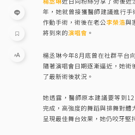
楊丞琳
近日向粉絲分享了術後近況
年，她就曾接獲醫師建議進行手
作動手術，術後在老公
李榮浩
與
將到來的
演唱會
。
楊丞琳今年8月底曾在社群平台
隨著演唱會日期逐漸逼近，她術
了最新術後狀況。
她透露，醫師原本建議要等到1
完成，高強度的舞蹈與排舞對體
呈現最佳舞台效果，她仍咬牙堅