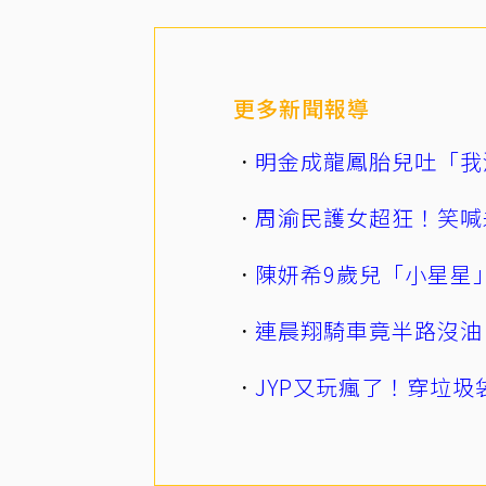
更多新聞報導
明金成龍鳳胎兒吐「我
周渝民護女超狂！笑喊
陳妍希9歲兒「小星星
連晨翔騎車竟半路沒油
JYP又玩瘋了！穿垃圾