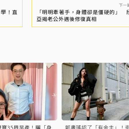
下一
哲學！直
「明明牽著手，身體卻是僵硬的」 
無
亞揭老公外遇後修復真相
雙寶35周早產！曬「身
郭書瑤認了「有金主」！