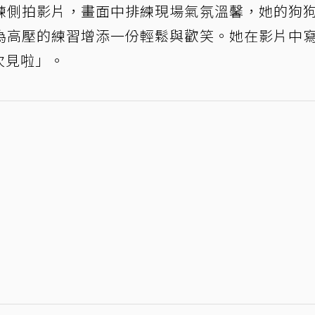
練側拍影片，畫面中排練現場氣氛溫馨，她的狗
為高壓的練習增添一份輕鬆與歡笑。她在影片中
，下次見啦」。