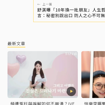
←
上一篇
舒淇曝「10年換一批朋友」人生
言：秘密別說出口 防人之心不可
最新文章
頻遭冤枉與誤解如何不崩潰？IVE
愷樂突曝