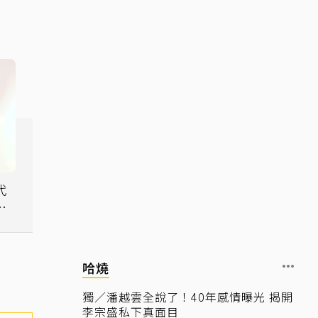
代
有
哈燒
獨／潘越雲全說了！40年感情曝光 揭開
李宗盛私下真面目