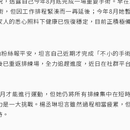
，透露自己今年8月底完成一場重要手術。早在2
術，但因工作排程緊湊而一再延後；今年8月她
家人的悉心照料下健康已恢復穩定，目前正積極
向粉絲報平安，坦言自己近期才完成「不小的手
後已重返排練場，全力追趕進度，近日在社群平
2月才能進行運動，但她仍將所有排練集中在短
力是一大挑戰。楊丞琳坦言雖然過程相當疲累，
持。