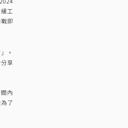
024
暫緩工
備戰即
術」。
台分享
時間內
但為了