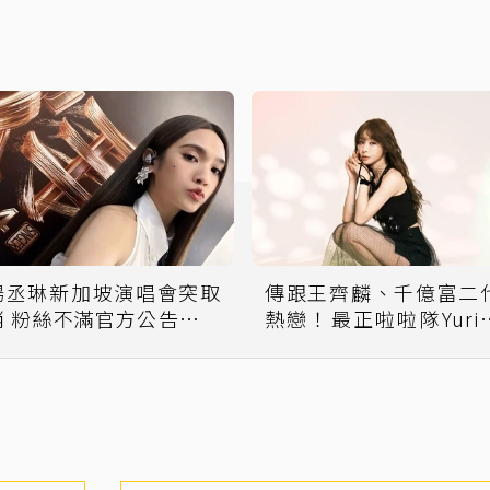
楊丞琳新加坡演唱會突取
傳跟王齊麟、千億富二
消 粉絲不滿官方公告刷留
熱戀！最正啦啦隊Yuri
言問：為什麼！
喜了