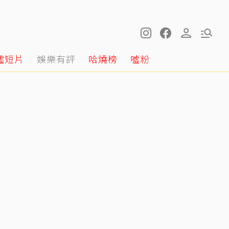
噓短片
娛樂有評
哈燒榜
噓粉