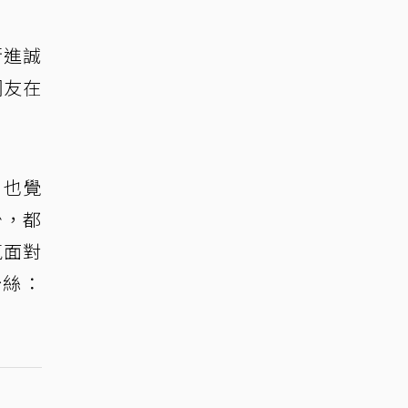
衝進誠
網友在
，也覺
少，都
氣面對
粉絲：