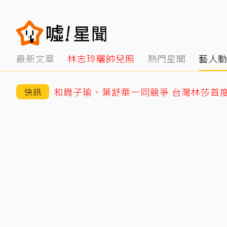
最新文章
林志玲曬帥兒照
熱門星聞
藝人
和周子瑜、葉舒華一同競爭 台灣林莎首
快訊