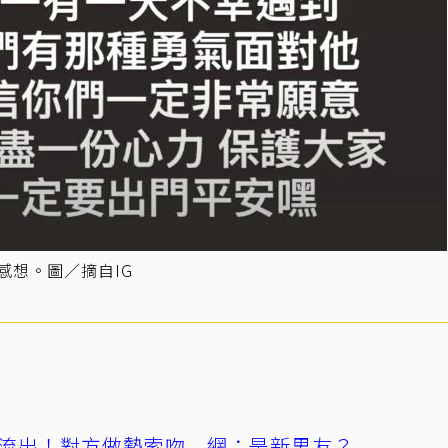
感想。圖／摘自IG
流出！對方做勢索吻 網：是新男友？