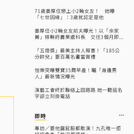
71歲姜厚任戀上小2輪女友！ 她曝
「七世因緣」：3歲就認定是他
姜厚任小2輪女友前夫曝光！以「余家
菁」嫁縣府農業處科長 交往3個月即...
「五燈獎」最美主持人報喜！「185公
分帥兒」要百萬名畫當賀禮
愷樂突曝雙寶35周早產！曬「身邊男
人」最新情況曝光
演藝工會終於聯絡上田路路 她一聽這名
字卻立刻掛電話
即時
專訪／要他露屁股都敢演！九孔唯一拒