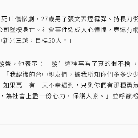
4死11傷慘劇，27歲男子張文丟煙霧彈、持長刀
公司墜樓身亡。社會事件造成人心惶惶，竟還有
新光三越，目標50人。」
發聲，他表示：「發生這種事看了真的很不捨 
：「我認識的台中親友們，據我所知你們多多少
，如果萬一有一天不幸遇到，只剩你們有那種勇
，為社會上盡一份心力，保護大家。」並呼籲