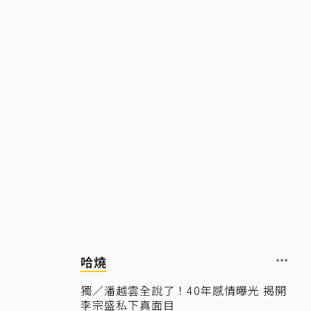
哈燒
獨／潘越雲全說了！40年感情曝光 揭開
李宗盛私下真面目