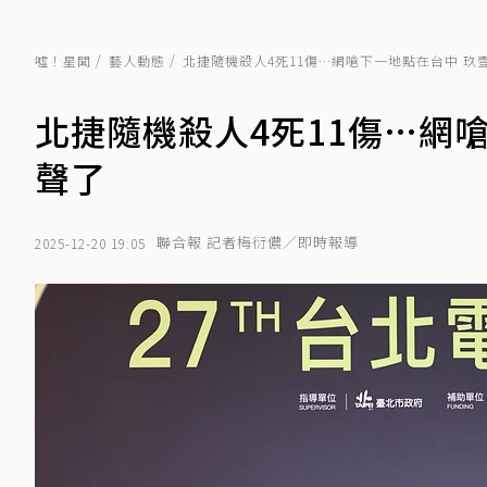
噓！星聞
藝人動態
北捷隨機殺人4死11傷…網嗆下一地點在台中 玖
北捷隨機殺人4死11傷…網
聲了
聯合報 記者梅衍儂／即時報導
2025-12-20 19:05