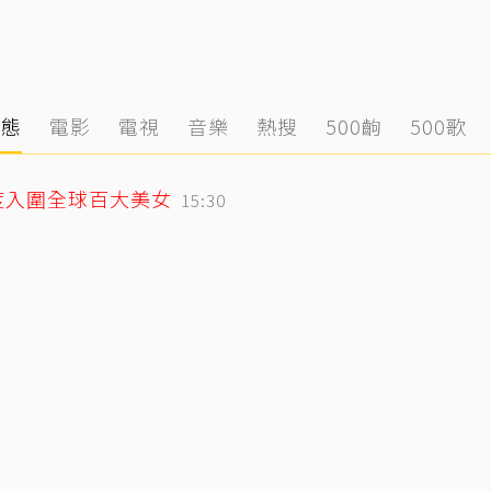
動態
電影
電視
音樂
熱搜
500齣
500歌
度入圍全球百大美女
15:30