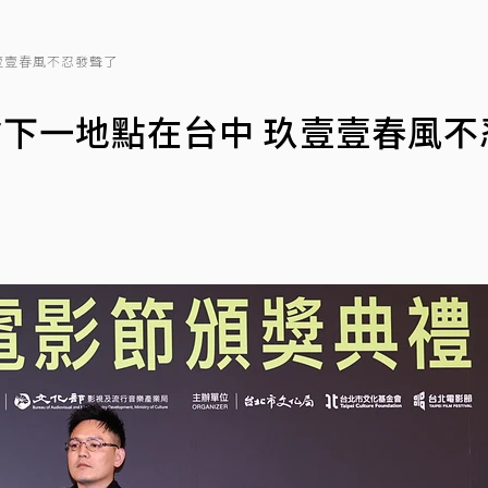
壹壹春風不忍發聲了
嗆下一地點在台中 玖壹壹春風不