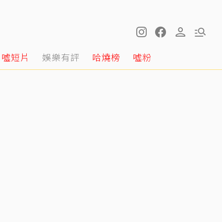
噓短片
娛樂有評
哈燒榜
噓粉