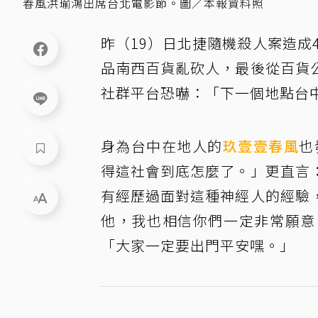
春風洪瑜鴻出席台北電影節。圖／本報資料照
昨（19）日北捷隨機殺人案造成
品南西百貨亂砍人，最後從百貨
社群平台恐嚇：「下一個地點台中
身為台中在地人的
玖壹壹
春風
也
得這社會到底怎麼了。」更直言
有經歷過面對這種神經人的經驗
他，我也相信你們一定非常願意
「大家一定要出門平安嘿。」