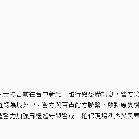
人士揚言前往台中新光三越行兇恐嚇訊息，警方
確認為境外IP。警方與百貨館方聯繫，啟動應變
遣警力加強周邊巡守與警戒，確保現場秩序與民