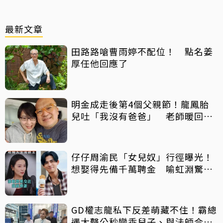
最新文章
田路路嗆曹雨婷不配位！ 點名姜
厚任他回應了
明金成走後第4個父親節！龍鳳胎
兒吐「我沒有爸爸」 老師暖回一
句話全網鼻酸
仔仔周渝民「女兒奴」行徑曝光！
想娶得先備千萬聘金 喻虹淵驚
呼：比我爸還過分
GD權志龍私下反差萌藏不住！霸總
遇大聲公秒變乖兒子、與法師合照