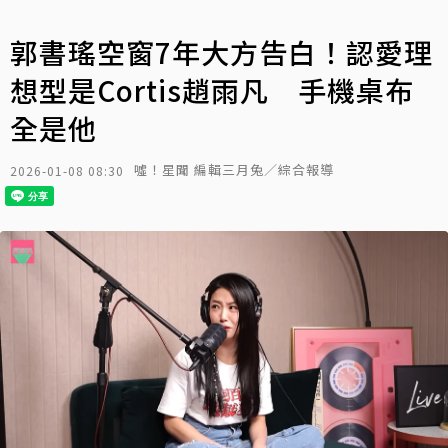
郭書瑤空窗7年大方告白！認愛理
想型是Cortis趙雨凡 手機桌布
全是他
噓！星聞 編輯三月兔／綜合報導
2026-01-08 08:30