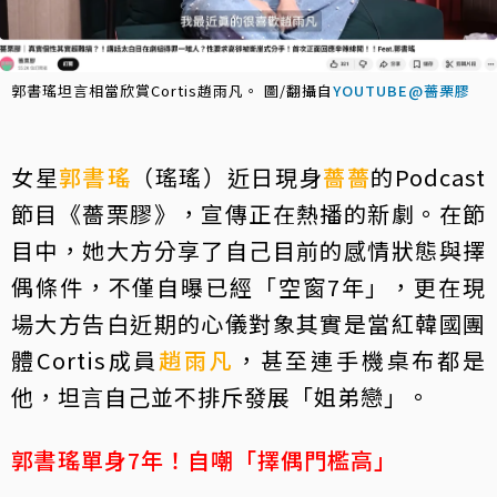
郭書瑤坦言相當欣賞Cortis趙雨凡。 圖/翻攝自
YOUTUBE@薔栗膠
女星
郭書瑤
（瑤瑤）近日現身
薔薔
的Podcast
節目《薔栗膠》，宣傳正在熱播的新劇。在節
目中，她大方分享了自己目前的感情狀態與擇
偶條件，不僅自曝已經「空窗7年」，更在現
場大方告白近期的心儀對象其實是當紅韓國團
體Cortis成員
趙雨凡
，甚至連手機桌布都是
他，坦言自己並不排斥發展「姐弟戀」。
郭書瑤單身7年！自嘲「擇偶門檻高」