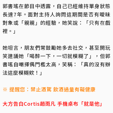
郭書瑤在節目中透露，自己已經維持單身狀態
長達7年。面對
主持人
詢問這期間是否有曖昧
對象或「親親」的經驗，她笑說：「只有在戲
裡。」
她坦言，朋友們常鼓勵她多去社交，甚至開玩
笑建議她「喝醉一下，一切就模糊了」，但郭
書瑤自嘲擇偶門檻太高，笑稱：「真的沒有辦
法這麼模糊欸！」
※ 提醒您：禁止酒駕 飲酒過量有礙健康
大方告白Cortis趙雨凡 手機桌布「就是他」