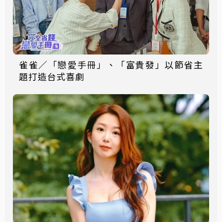
雀雀／「戀愛手冊」、「富貴發」以節省主
題打造台式喜劇