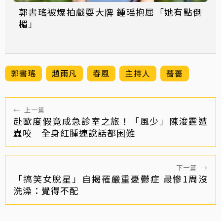
郭書瑤被爆拍戲耍大牌 鍾瑶抱屈「她有點倒
楣」
郭書瑤
趙雨凡
春風
主持人
薔薔
←
上一篇
赴歐度假竟成急診室之旅！「風少」陳浚霆遭
蟲咬 全身紅腫連說話都困難
下一篇
→
「搞笑女脫星」自揭罹嚴重憂鬱症 最慘1周沒
洗澡：覺得不配