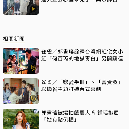
掀網暴動
相關新聞
雀雀／郭書瑤詮釋台灣網紅宅女小
紅「何百芮的地獄毒白」另闢蹊徑
雀雀／「戀愛手冊」、「富貴發」
以節省主題打造台式喜劇
郭書瑤被爆拍戲耍大牌 鍾瑶抱屈
「她有點倒楣」