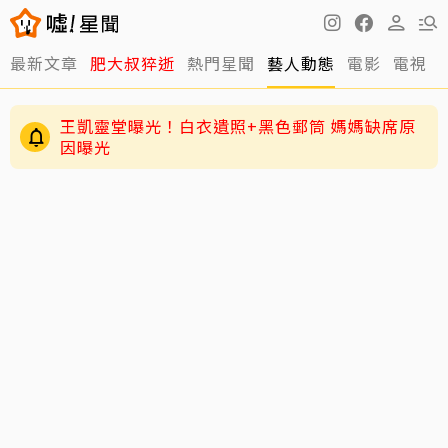
最新文章
肥大叔猝逝
熱門星聞
藝人動態
電影
電視
明金成走後第4個父親節！龍鳳胎兒吐「我沒有爸
爸」 老師暖回一句話全網鼻酸
王凱靈堂曝光！白衣遺照+黑色郵筒 媽媽缺席原
因曝光