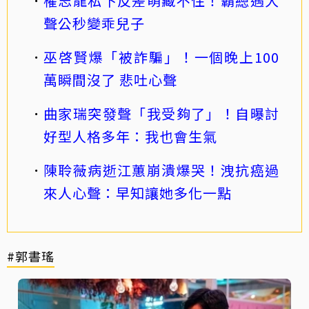
權志龍私下反差萌藏不住！霸總遇大
聲公秒變乖兒子
巫啓賢爆「被詐騙」！一個晚上100
萬瞬間沒了 悲吐心聲
曲家瑞突發聲「我受夠了」！自曝討
好型人格多年：我也會生氣
陳聆薇病逝江蕙崩潰爆哭！洩抗癌過
來人心聲：早知讓她多化一點
#郭書瑤