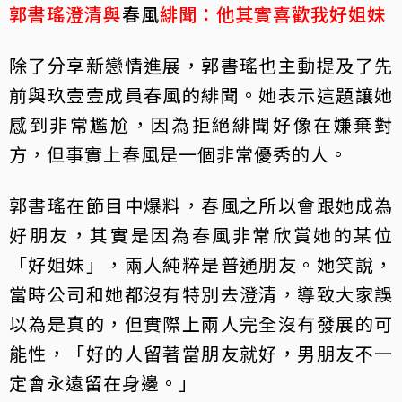
郭書瑤澄清與
春風
緋聞：他其實喜歡我好姐妹
除了分享新戀情進展，郭書瑤也主動提及了先
前與玖壹壹成員春風的緋聞。她表示這題讓她
感到非常尷尬，因為拒絕緋聞好像在嫌棄對
方，但事實上春風是一個非常優秀的人。
郭書瑤在節目中爆料，春風之所以會跟她成為
好朋友，其實是因為春風非常欣賞她的某位
「好姐妹」，兩人純粹是普通朋友。她笑說，
當時公司和她都沒有特別去澄清，導致大家誤
以為是真的，但實際上兩人完全沒有發展的可
能性，「好的人留著當朋友就好，男朋友不一
定會永遠留在身邊。」