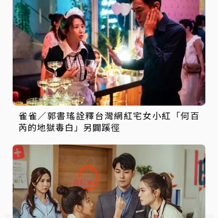
雀雀／郭書瑤詮釋台灣網紅宅女小紅「何百
芮的地獄毒白」另闢蹊徑