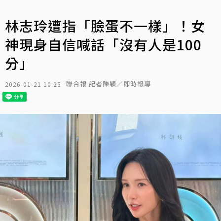
林志玲遭指「臉蛋不一樣」！女
神現身自信喊話「沒有人是100
分」
聯合報 記者陳穎／即時報導
2026-01-21 10:25