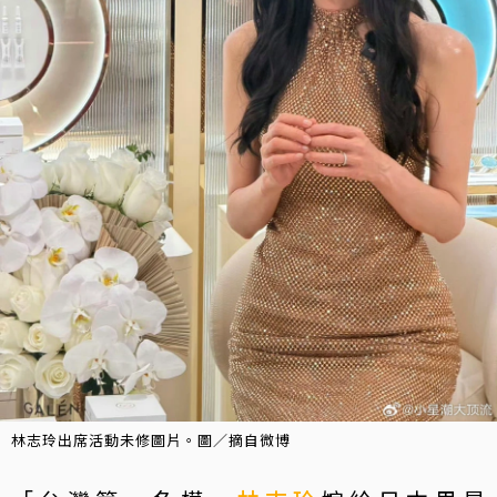
林志玲出席活動未修圖片。圖／摘自微博