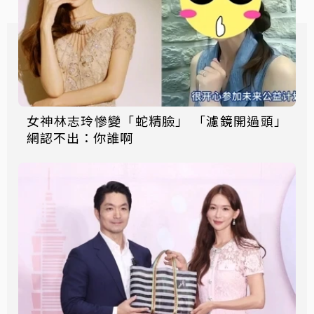
女神林志玲慘變「蛇精臉」 「濾鏡開過頭」
網認不出：你誰啊