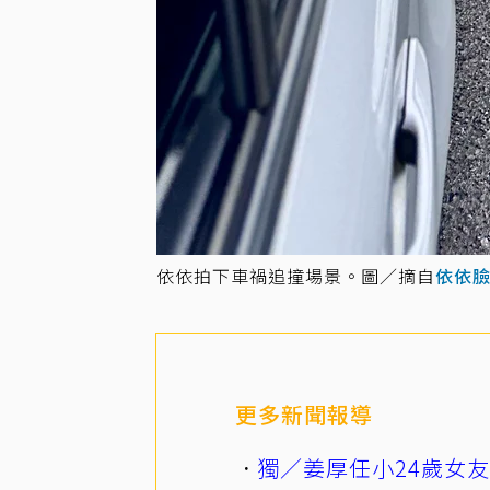
依依拍下車禍追撞場景。圖／摘自
依依
更多新聞報導
獨／姜厚任小24歲女