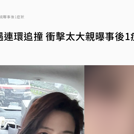
親曝事後1症狀
連環追撞 衝擊太大親曝事後1