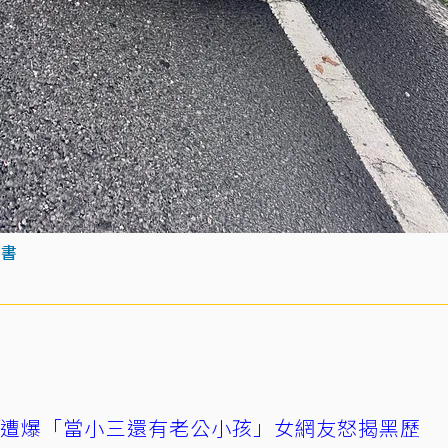
臉書
友遭爆「當小三還有老公小孩」女網友怒揭黑歷