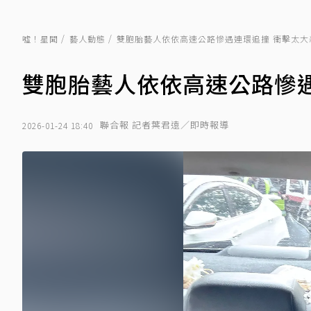
噓！星聞
藝人動態
雙胞胎藝人依依高速公路慘遇連環追撞 衝擊太大
雙胞胎藝人依依高速公路慘遇
聯合報 記者葉君遠／即時報導
2026-01-24 18:40