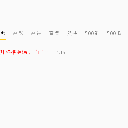
動態
電影
電視
音樂
熱搜
500齣
500歌
北影影后李亦捷父親節拋喜訊！曬產檢照升格準媽媽 告白亡父超感人
14:15