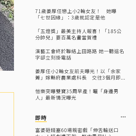
71歲姜厚任戀上小2輪女友！ 她曝
「七世因緣」：3歲就認定是他
「五燈獎」最美主持人報喜！「185公
分帥兒」要百萬名畫當賀禮
演藝工會終於聯絡上田路路 她一聽這名
字卻立刻掛電話
姜厚任小2輪女友前夫曝光！以「余家
菁」嫁縣府農業處科長 交往3個月即...
愷樂突曝雙寶35周早產！曬「身邊男
人」最新情況曝光
即時
富婆砸錢塞60場親密戲「伸舌輸送口