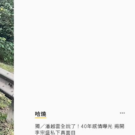
哈燒
獨／潘越雲全說了！40年感情曝光 揭開
李宗盛私下真面目