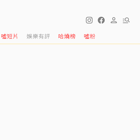
噓短片
娛樂有評
哈燒榜
噓粉