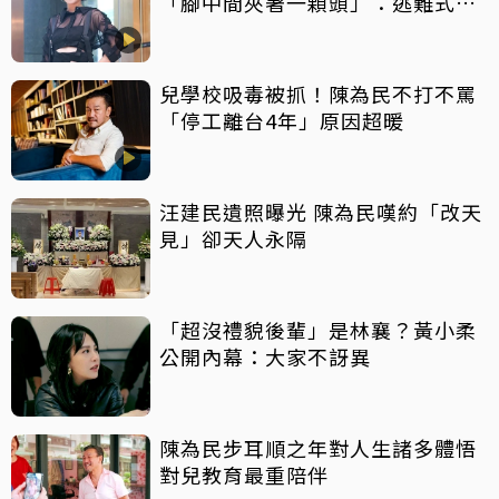
「腳中間夾著一顆頭」：逃難式退
房
兒學校吸毒被抓！陳為民不打不罵
「停工離台4年」原因超暖
汪建民遺照曝光 陳為民嘆約「改天
見」卻天人永隔
「超沒禮貌後輩」是林襄？黃小柔
公開內幕：大家不訝異
陳為民步耳順之年對人生諸多體悟
對兒教育最重陪伴