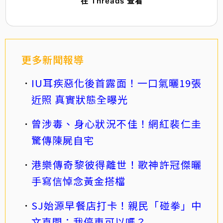
在 Threads 查看
更多新聞報導
IU耳疾惡化後首露面！一口氣曬19張
近照 真實狀態全曝光
曾涉毒、身心狀況不佳！網紅裴仁圭
驚傳陳屍自宅
港樂傳奇黎彼得離世！歌神許冠傑曬
手寫信悼念黃金搭檔
SJ始源早餐店打卡！親民「碰拳」中
文直問：我停車可以嗎？