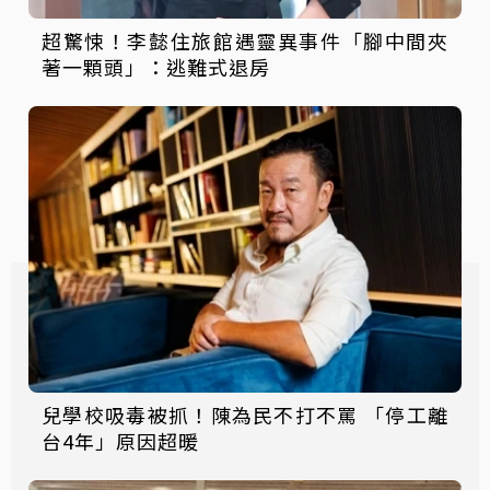
超驚悚！李懿住旅館遇靈異事件「腳中間夾
著一顆頭」：逃難式退房
兒學校吸毒被抓！陳為民不打不罵 「停工離
台4年」原因超暖