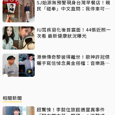
SJ始源無預警現身台灣早餐店！親
民「碰拳」中文直問：我停車可以
嗎？
IU耳疾惡化後首露面！44張近照一
次看 最新健康狀況曝光
港樂傳奇黎彼得離世！歌神許冠傑
曬手寫信悼念黃金搭檔：音樂路上
感恩有您
相關新聞
超驚悚！李懿住旅館遇靈異事件