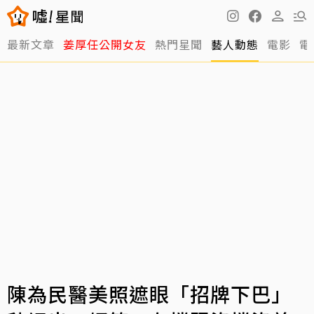
最新文章
姜厚任公開女友
熱門星聞
藝人動態
電影
電
陳為民醫美照遮眼「招牌下巴」