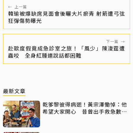
←
上一篇
韓瑜被爆缺席見面會後曬大片瘀青 射箭遭弓弦
狂彈傷勢曝光
下一篇
→
赴歐度假竟成急診室之旅！「風少」陳浚霆遭
蟲咬 全身紅腫連說話都困難
最新文章
乾爹黎彼得病逝！黃宗澤慟悼：他
希望大家開心 昔曾出手救急數十
萬手術費