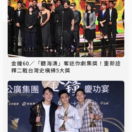
金鐘60／「聽海湧」奪迷你劇集獎！重新詮
釋二戰台灣史橫掃5大獎