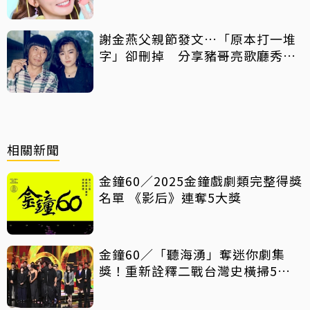
謝金燕父親節發文…「原本打一堆
字」卻刪掉 分享豬哥亮歌廳秀歌
曲懷念
相關新聞
金鐘60／2025金鐘戲劇類完整得獎
名單 《影后》連奪5大獎
金鐘60／「聽海湧」奪迷你劇集
獎！重新詮釋二戰台灣史橫掃5大
獎