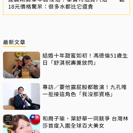
18元價格驚呆：很多水都比它還貴
最新文章
結婚十年甜蜜如初！馮德倫51歲生
日「舒淇祝壽兼放閃」
專訪／要他露屁股都敢演！九孔唯
一拒接這角色「我沒那資格」
和周子瑜、葉舒華一同競爭 台灣林
莎首度入圍全球百大美女