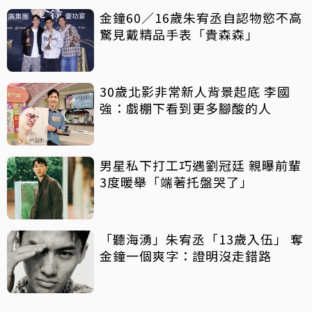
金鐘60／16歲朱宥丞自認物慾不高
驚見戴精品手表「貴森森」
30歲北影非常新人背景起底 李國
強：戲棚下看到更多腳酸的人
男星私下打工巧遇劉冠廷 親曝前輩
3度暖舉「端著托盤哭了」
「聽海湧」朱宥丞「13歲入伍」 奪
金鐘一個爽字：證明沒走錯路