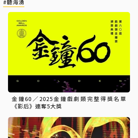
#聽海湧
金鐘60／2025金鐘戲劇類完整得獎名單
《影后》連奪5大獎