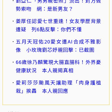
劉亞仁「男男親密照」流出！對方做
勢索吻 網：是新男友？
姜厚任認愛七世重逢！女友學歷背景
遭疑 列6點反擊：你們不懂
五月天冠佑20愛女遭AI合成不雅影
像 小玫瑰劉芯妤親回擊：已截圖
66歲徐乃麟驚現大腸直腸科！外界憂
健康狀況 本人親揭真相
愛莉莎莎颱風天讓助理「肉身護植
栽」挨轟 本人親回應