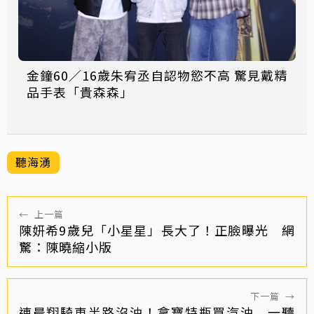
金鐘60／16歲朱宥丞自認物慾不高 驚見戴精
品手表「貴森森」
聽海湧
←
上一篇
陳妍希9歲兒「小星星」長大了！正臉曝光 網
驚：陳曉縮小版
下一篇
→
連晨翔騎車半路沒油！拿寶特瓶買汽油 一聽