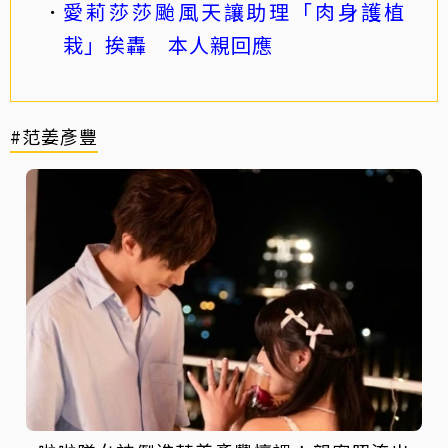
愛莉莎莎颱風天讓助理「肉身護植
栽」挨轟 本人親回應
#范姜彥豐