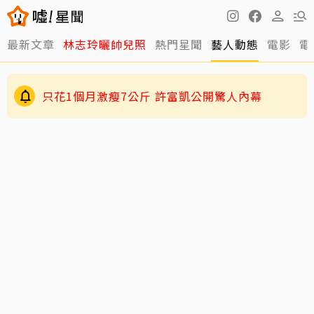
最新文章
林志玲曬帥兒照
熱門星聞
藝人動態
電影
電
只花1個月激瘦7公斤 許富凱公開驚人內幕