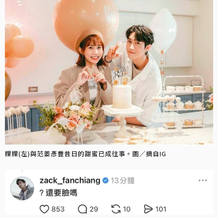
粿粿(左)與范姜彥豐昔日的甜蜜已成往事。圖／摘自IG