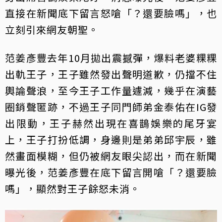
直接在新聞底下留言怒嗆「？還要臉嗎」，也
立刻引來網友朝聖。
范姜彥豐去年10月拋出震撼彈，爆料老婆粿粿
出軌王子，王子雖然發出聲明道歉，仍擋不住
輿論聲浪，至今王子工作量遽減，幾乎在演藝
圈銷聲匿跡，不過王子同門師弟金泰佑在IG發
出限動，王子赫然出現在喜鵲娛樂的尾牙宴
上，王子打扮低調，身邊則是弟弟邱宇辰，雖
然畫面模糊，但仍被網友眼尖認出，而在新聞
曝光後，范姜彥豐在底下留言開嗆「？還要臉
嗎」，顯然對王子餘怒未消。