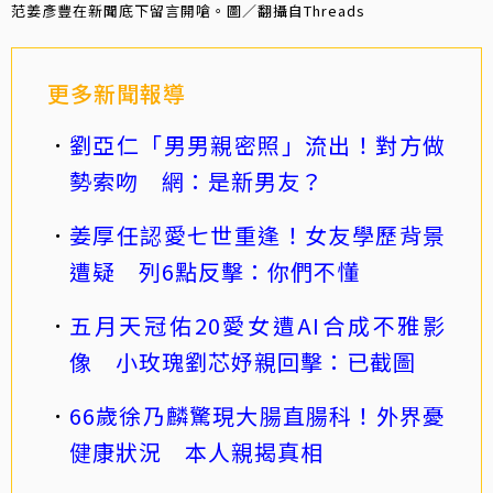
范姜彥豐在新聞底下留言開嗆。圖／翻攝自Threads
更多新聞報導
劉亞仁「男男親密照」流出！對方做
勢索吻 網：是新男友？
姜厚任認愛七世重逢！女友學歷背景
遭疑 列6點反擊：你們不懂
五月天冠佑20愛女遭AI合成不雅影
像 小玫瑰劉芯妤親回擊：已截圖
66歲徐乃麟驚現大腸直腸科！外界憂
健康狀況 本人親揭真相