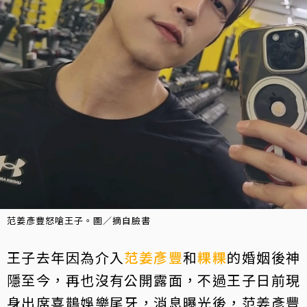
范姜彥豐怒嗆王子。圖／摘自臉書
王子去年因為介入
范姜彥豐
和
粿粿
的婚姻後神
隱至今，再也沒有公開露面，不過王子日前現
身出席喜鵲娛樂尾牙，消息曝光後，范姜彥豐