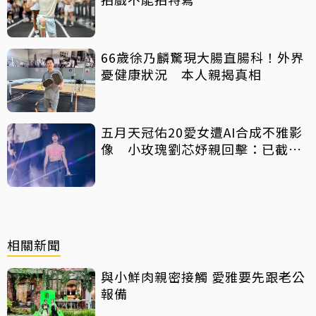
66歲徐乃麟驚現大腸直腸科！外界
憂健康狀況 本人親揭真相
五月天冠佑20愛女遭AI合成不雅影
像 小玫瑰劉芯妤親回擊：已截圖
存證
相關新聞
與小鮮肉親密接觸 愛雅要先跟老公
報備