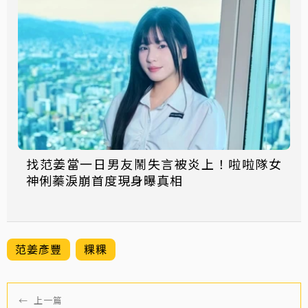
找范姜當一日男友鬧失言被炎上！啦啦隊女
神俐蓁淚崩首度現身曝真相
范姜彥豐
粿粿
←
上一篇