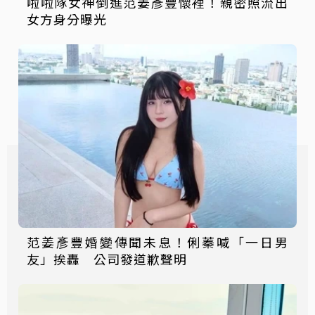
啦啦隊女神倒進范姜彥豐懷裡！親密照流出
女方身分曝光
范姜彥豐婚變傳聞未息！俐蓁喊「一日男
友」挨轟 公司發道歉聲明