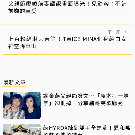
父親節廖峻前妻餵飯畫面曝光！兒動容：不計
前嫌的真愛
下一篇
→
上百粉絲淋雨苦等！TWICE MINA化身純白女
神空降華山
最新文章
謝金燕父親節發文…「原本打一堆
字」卻刪掉 分享豬哥亮歌廳秀歌
曲懷念
練HYROX練到雙手全是繭！夏和熙
拍戲不能拍特寫