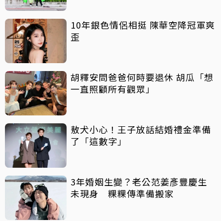
10年銀色情侶相挺 陳華空降冠軍爽
歪
胡釋安問爸爸何時要退休 胡瓜「想
一直照顧所有觀眾」
敖犬小心！王子放話結婚禮金準備
了「這數字」
3年婚姻生變？老公范姜彥豐慶生
未現身 粿粿傳準備搬家