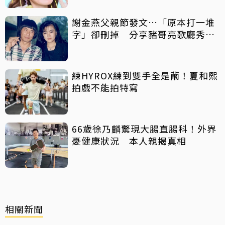
謝金燕父親節發文…「原本打一堆
字」卻刪掉 分享豬哥亮歌廳秀歌
曲懷念
練HYROX練到雙手全是繭！夏和熙
拍戲不能拍特寫
66歲徐乃麟驚現大腸直腸科！外界
憂健康狀況 本人親揭真相
相關新聞