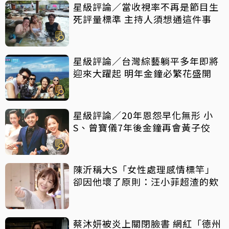
星級評論／當收視率不再是節目生
死評量標準 主持人須想通這件事
星級評論／台灣綜藝躺平多年即將
迎來大躍起 明年金鐘必繁花盛開
星級評論／20年恩怨早化無形 小
S、曾寶儀7年後金鐘再會黃子佼
陳沂稱大S「女性處理感情標竿」
卻因他壞了原則：汪小菲超渣的欸
蔡沐妍被炎上關閉臉書 網紅「德州