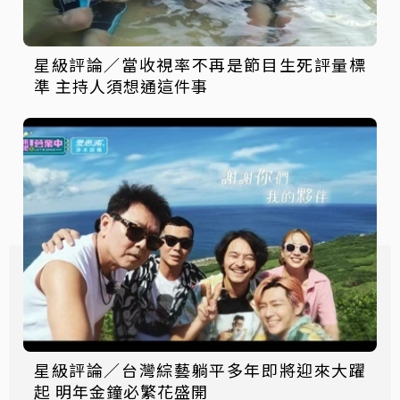
星級評論／當收視率不再是節目生死評量標
準 主持人須想通這件事
星級評論／台灣綜藝躺平多年即將迎來大躍
起 明年金鐘必繁花盛開