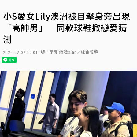
小S愛女Lily澳洲被目擊身旁出現
「高帥男」 同款球鞋掀戀愛猜
測
噓！星聞 編輯bian／綜合報導
2026-02-02 12:01