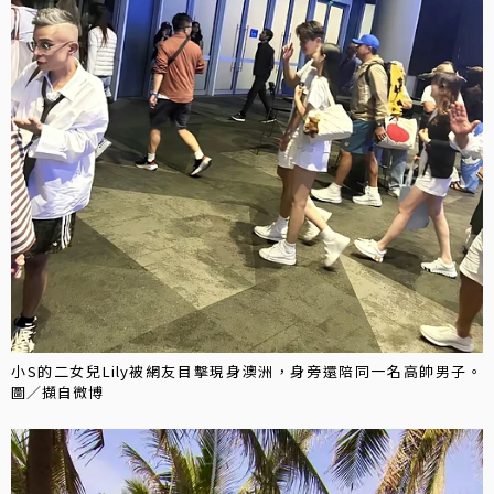
小S的二女兒Lily被網友目擊現身澳洲，身旁還陪同一名高帥男子。
圖／擷自微博