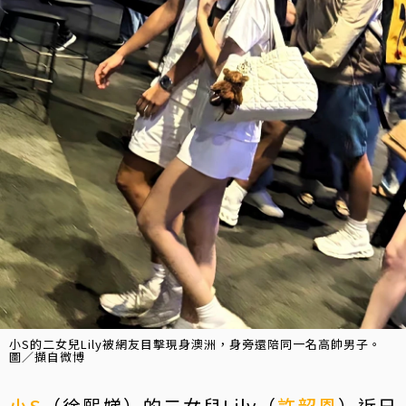
小S的二女兒Lily被網友目擊現身澳洲，身旁還陪同一名高帥男子。
圖／擷自微博
小S
（徐熙娣）的二女兒Lily（
許韶恩
）近日