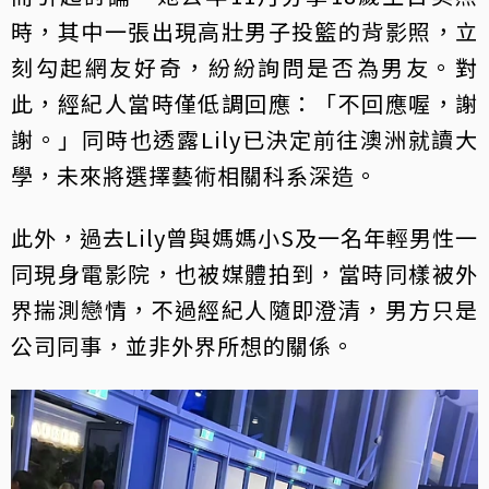
時，其中一張出現高壯男子投籃的背影照，立
刻勾起網友好奇，紛紛詢問是否為男友。對
此，經紀人當時僅低調回應：「不回應喔，謝
謝。」同時也透露Lily已決定前往澳洲就讀大
學，未來將選擇藝術相關科系深造。
此外，過去Lily曾與媽媽小S及一名年輕男性一
同現身電影院，也被媒體拍到，當時同樣被外
界揣測戀情，不過經紀人隨即澄清，男方只是
公司同事，並非外界所想的關係。