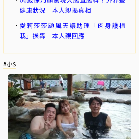
健康狀況 本人親揭真相
愛莉莎莎颱風天讓助理「肉身護植
栽」挨轟 本人親回應
#小S