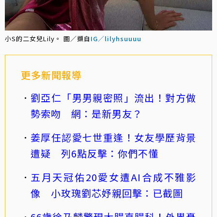
小S的二女兒Lily。 圖／擷自
IG／lilyhsuuuu
更多新聞報導
劉亞仁「男男親密照」流出！對方做
勢索吻 網：是新男友？
姜厚任認愛七世重逢！女友學歷背景
遭疑 列6點反擊：你們不懂
五月天冠佑20愛女遭AI合成不雅影
像 小玫瑰劉芯妤親回擊：已截圖
66歲徐乃麟驚現大腸直腸科！外界憂