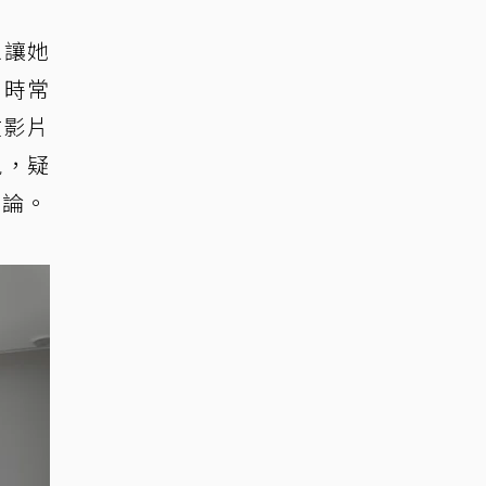
象讓她
，時常
在影片
現，疑
討論。