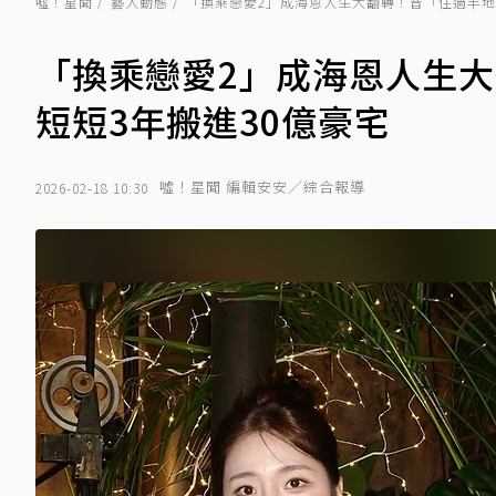
噓！星聞
藝人動態
「換乘戀愛2」成海恩人生大翻轉！昔「住過半地
「換乘戀愛2」成海恩人生
短短3年搬進30億豪宅
噓！星聞 編輯安安／綜合報導
2026-02-18 10:30