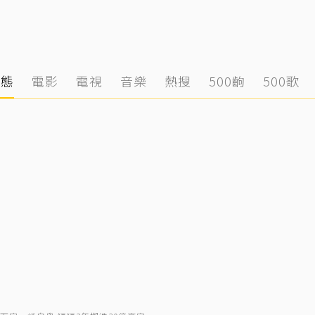
動態
電影
電視
音樂
熱搜
500齣
500歌