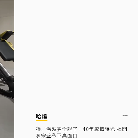
哈燒
獨／潘越雲全說了！40年感情曝光 揭開
李宗盛私下真面目