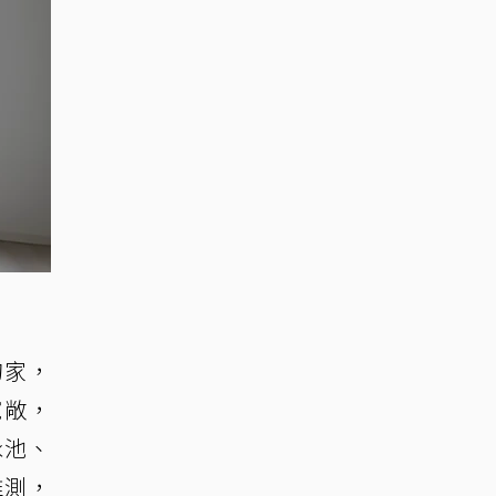
的家，
寬敞，
泳池、
推測，