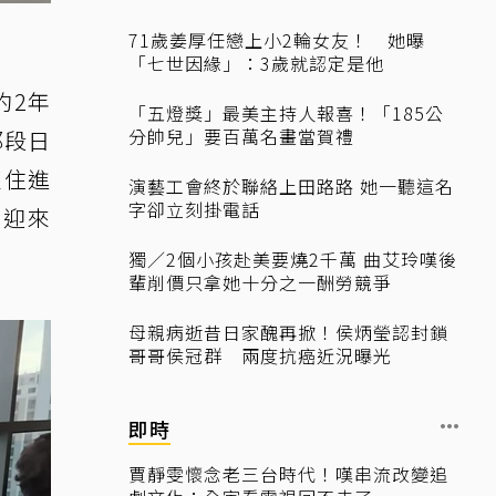
71歲姜厚任戀上小2輪女友！ 她曝
「七世因緣」：3歲就認定是他
約2年
「五燈獎」最美主持人報喜！「185公
分帥兒」要百萬名畫當賀禮
那段日
更住進
演藝工會終於聯絡上田路路 她一聽這名
字卻立刻掛電話
卻迎來
獨／2個小孩赴美要燒2千萬 曲艾玲嘆後
輩削價只拿她十分之一酬勞競爭
母親病逝昔日家醜再掀！侯炳瑩認封鎖
哥哥侯冠群 兩度抗癌近況曝光
即時
賈靜雯懷念老三台時代！嘆串流改變追