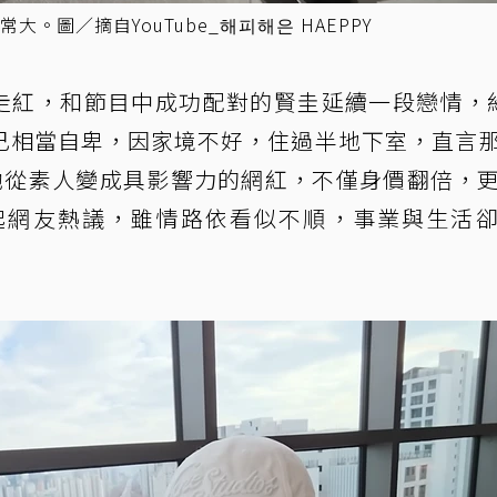
。圖／摘自YouTube_해피해은 HAEPPY
」走紅，和節目中成功配對的賢圭延續一段戀情，
己相當自卑，因家境不好，住過半地下室，直言
她從素人變成具影響力的網紅，不僅身價翻倍，
起網友熱議，雖情路依看似不順，事業與生活