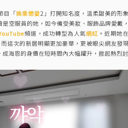
節目「
換乘戀愛
2」打開知名度，溫柔甜美的形
曾是空服員的她，如今備受美妝、服飾品牌愛戴
YouTube
頻道，成功轉型為人氣
網紅
。近期她
，而這次的新居明顯更加豪華，更被眼尖網友發
。成海恩的身價在短時間內大幅躍升，掀起熱烈