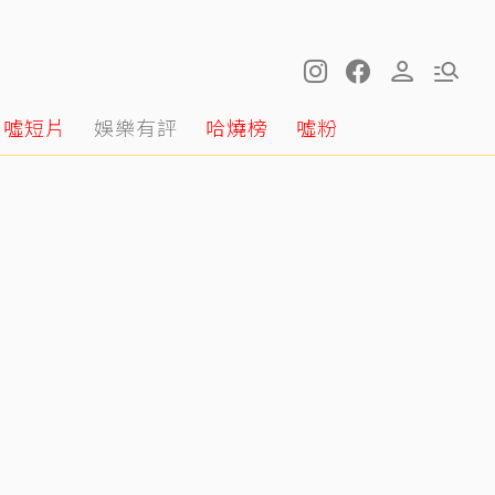
噓短片
娛樂有評
哈燒榜
噓粉