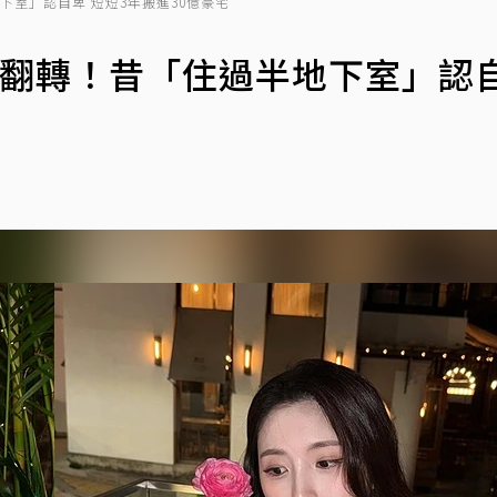
下室」認自卑 短短3年搬進30億豪宅
大翻轉！昔「住過半地下室」認