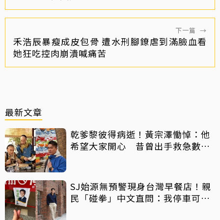
下一篇
→
禾浩辰暴瘦成皮包骨 遭水刑腳鐐虐到滿臉血看
她狂吃控肉崩潰喊痛苦
最新文章
乾爹黎彼得病逝！黃宗澤慟悼：他
希望大家開心 昔曾出手救急數十
萬手術費
SJ始源無預警現身台灣早餐店！親
民「碰拳」中文直問：我停車可以
嗎？