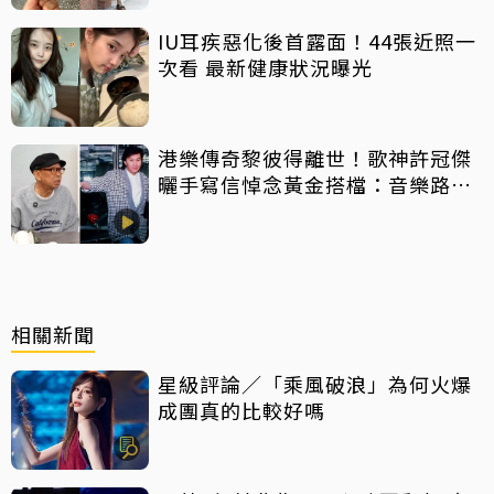
IU耳疾惡化後首露面！44張近照一
次看 最新健康狀況曝光
港樂傳奇黎彼得離世！歌神許冠傑
曬手寫信悼念黃金搭檔：音樂路上
感恩有您
相關新聞
星級評論／「乘風破浪」為何火爆
成團真的比較好嗎