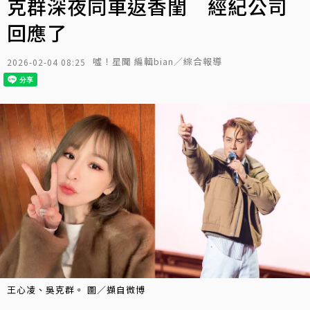
克群深夜同車返香閨 經紀公司
回應了
噓！星聞 編輯bian／綜合報導
2026-02-04 08:25
王心凌、吳克群。 圖／擷自微博