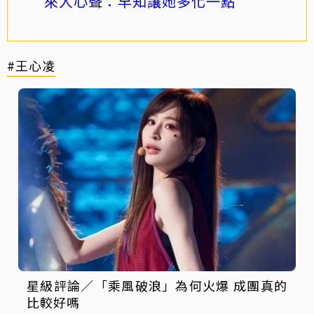
來人心聲：早知讓她多化一點
#王心凌
星級評論／「乘風破浪」為何火爆 成團真的
比較好嗎