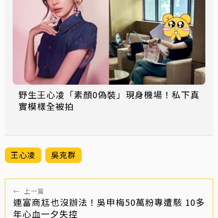
野生王心凌「素顏0偽裝」現身機場！私下真
實模樣全被拍
王心凌
吳克群
←
上一篇
連富商尪也沒辦法！吳申梅50萬粉專遭駭 10多
年心血一夕失控