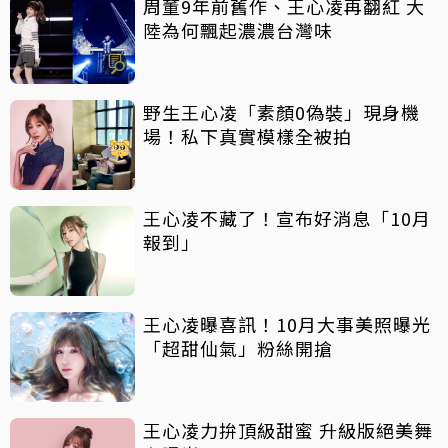
周董9年前舊作、王心凌再翻紅 大
陸為何飄起濃濃台灣味
野生王心凌「素顏0偽裝」現身機
場！私下真實模樣全被拍
王心凌不藏了！宣布好消息「10月
報到」
王心凌曝喜訊！10月大事美照曝光
「超甜仙氣」粉絲開搶
王心凌力拚頂級甜蜜 升級版絕美舞