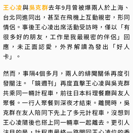
王心凌
與
吳克群
去年9月曾被爆兩人於上海、
台北同進同出，甚至在飛機上互動親密，形同
情侶。事後王心凌出席活動受訪時，僅以「有
很多好的朋友，工作是我最親密的伴侶」回
應，未正面認愛，外界解讀為發出「好人
卡」。
然而，事隔4個多月，兩人的緋聞關係再度引
發關注。「鏡週刊」再度直擊王心凌與吳克群
共乘同一輛計程車，前往日本料理餐廳與友人
聚餐。一行人聚餐到深夜才結束。離開時，吳
克群在友人陪同下先上了多元計程車，沒想到
王心凌隨後也搭上同一輛車一起離去。更引人
注目的是，計程車最終一路開回王心凌位的香