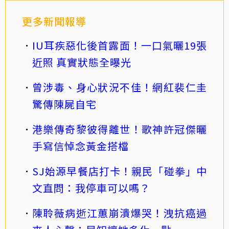
更多新聞報導
IU耳疾惡化後首露面！一口氣曬19張
近照 真實狀態全曝光
曾涉毒、身心狀況不佳！網紅裴仁圭
驚傳陳屍自宅
港樂傳奇黎彼得離世！歌神許冠傑曬
手寫信悼念黃金搭檔
SJ始源早餐店打卡！親民「碰拳」中
文直問：我停車可以嗎？
陳聆薇病逝江蕙崩潰爆哭！洩抗癌過