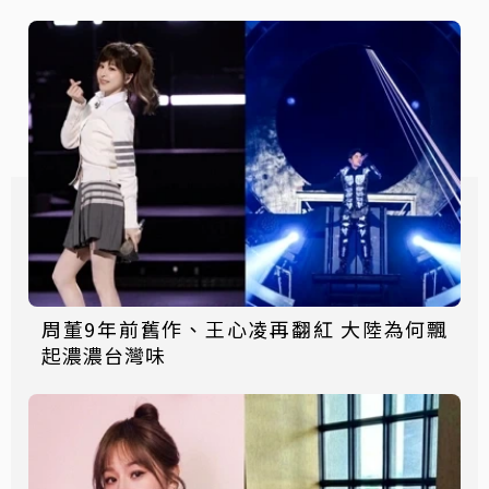
周董9年前舊作、王心凌再翻紅 大陸為何飄
起濃濃台灣味