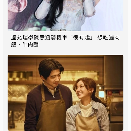
盧允瑞學陳意涵騎機車「很有趣」 想吃滷肉
飯、牛肉麵