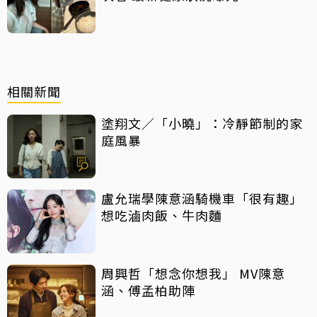
相關新聞
塗翔文／「小曉」：冷靜節制的家
庭風暴
盧允瑞學陳意涵騎機車「很有趣」
想吃滷肉飯、牛肉麵
周興哲「想念你想我」 MV陳意
涵、傅孟柏助陣