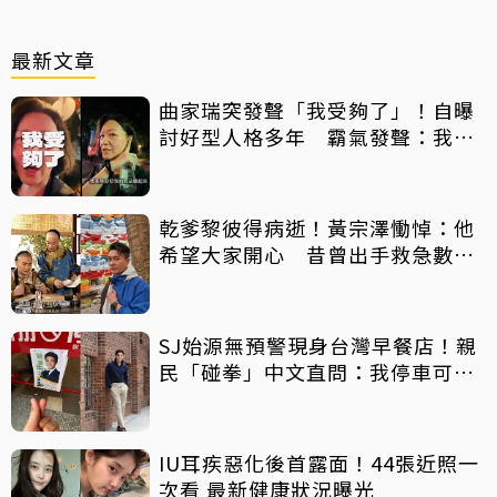
最新文章
曲家瑞突發聲「我受夠了」！自曝
討好型人格多年 霸氣發聲：我也
會生氣
乾爹黎彼得病逝！黃宗澤慟悼：他
希望大家開心 昔曾出手救急數十
萬手術費
SJ始源無預警現身台灣早餐店！親
民「碰拳」中文直問：我停車可以
嗎？
IU耳疾惡化後首露面！44張近照一
次看 最新健康狀況曝光