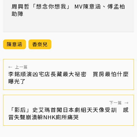
周興哲「想念你想我」 MV陳意涵、傅孟柏
助陣
陳意涵
香奈兒
←
上一篇
李銘順演凶宅店長藏最大祕密 買房最怕什麼
曝光了
下一篇
→
「影后」史艾瑪首闖日本劇組天天像受訓 感
冒失聲崩潰躲NHK廁所痛哭