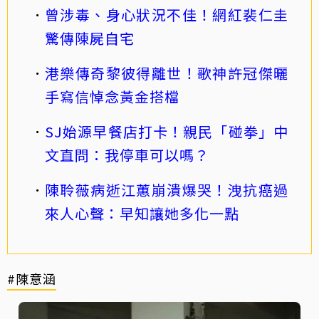
曾涉毒、身心狀況不佳！網紅裴仁圭
驚傳陳屍自宅
港樂傳奇黎彼得離世！歌神許冠傑曬
手寫信悼念黃金搭檔
SJ始源早餐店打卡！親民「碰拳」中
文直問：我停車可以嗎？
陳聆薇病逝江蕙崩潰爆哭！洩抗癌過
來人心聲：早知讓她多化一點
#陳意涵