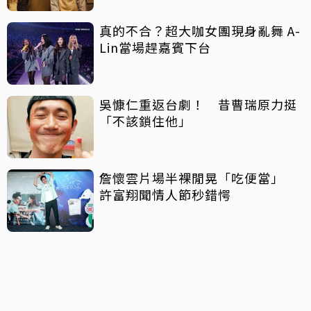
真的不合？超大咖女團現身亂舞 A-
Lin當場趕嘉賓下台
吳慷仁重返台劇！ 昔曹瑞原力挺
「不該鎖住他」
詹懷雲片場半裸閒晃「吃便當」
許富翔聞情人節秒錯愕