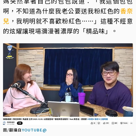
媽突然拿著自己的包包說道：「我這個包包
啊，不知道為什麼我老公要送我粉紅色的
香奈
兒
，我明明就不喜歡粉紅色……」這種不經意
的炫耀讓現場瀰漫著濃厚的「精品味」。
圖/翻攝自
YOUTUBE@