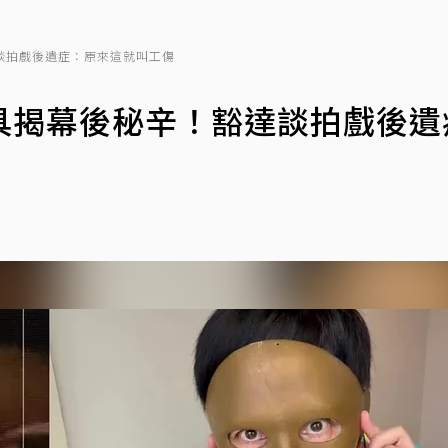
談拍戲後遺症：原來這就叫工傷
具揭幕後秘辛！豁達談拍戲後遺