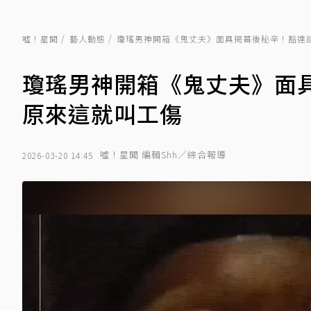
噓！星聞
藝人動態
瓊瑤男神開箱《鬼丈夫》面具揭幕後秘辛！豁達
瓊瑤男神開箱《鬼丈夫》面
原來這就叫工傷
噓！星聞 編輯Shh／綜合報導
2026-03-20 14:45