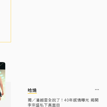
哈燒
獨／潘越雲全說了！40年感情曝光 揭開
李宗盛私下真面目
燒