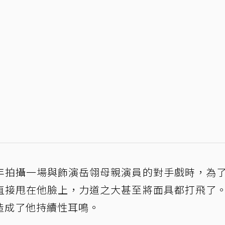
年拍攝一場與飾演岳翎母親演員的對手戲時，為
直接甩在他臉上，力道之大甚至將面具都打飛了
造成了他持續性耳鳴。