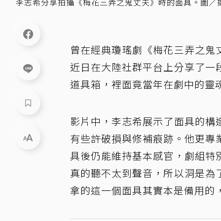
李志希分享拍攝《梅花三弄之鬼丈夫》時的面具。圖／
曾在經典瓊瑤劇《梅花三弄之鬼
近日在大陸社群平台上分享了一
道具箱，裡面竟當年在劇中的靈
影片中，李志希展示了面具的構
有些許破損與修補痕跡。他更專
具後仍能維持基本感官，劇組特
真的聽不太到聲音，所以洞是為
拿的這一個面具其實本是備用的