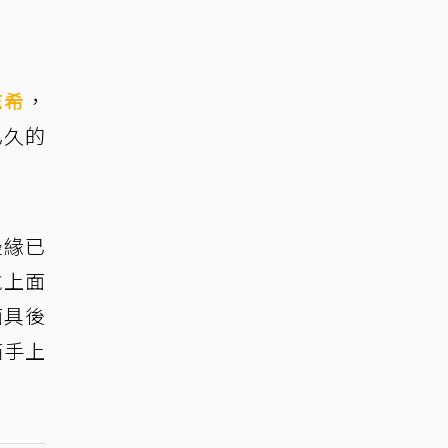
志希
，
已久的
邊緣已
戴上面
面具後
箱手上