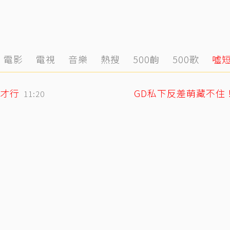
電影
電視
音樂
熱搜
500齣
500歌
噓
才行
11:20