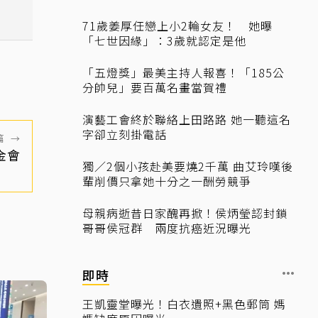
難
71歲姜厚任戀上小2輪女友！ 她曝
「七世因緣」：3歲就認定是他
「五燈獎」最美主持人報喜！「185公
分帥兒」要百萬名畫當賀禮
演藝工會終於聯絡上田路路 她一聽這名
字卻立刻掛電話
篇
→
金會
獨／2個小孩赴美要燒2千萬 曲艾玲嘆後
輩削價只拿她十分之一酬勞競爭
母親病逝昔日家醜再掀！侯炳瑩認封鎖
哥哥侯冠群 兩度抗癌近況曝光
即時
王凱靈堂曝光！白衣遺照+黑色郵筒 媽