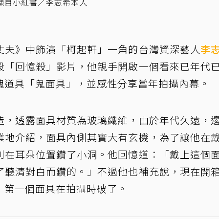
擷自小紅書／李志希本人
丈夫》中飾演「柯起軒」一角的台灣資深藝人
李
段「回憶殺」影片，他親手開啟一個看來已年代
魂道具「鬼面具」，並感性分享當年拍攝內幕。
造，透露面具材質為玻璃纖維，由於年代久遠，
業地介紹，面具內側其實大有玄機，為了讓他在
別在耳朵位置鑽了小洞。他回憶道：「戴上這個
了聽清對白而鑽的。」不過他也補充說，現在開
，第一個面具在拍攝時破了。