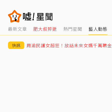
最新文章
肥大叔猝逝
熱門星聞
藝人動態
周渝民護女超狂！放話未來女婿千萬聘金
快訊