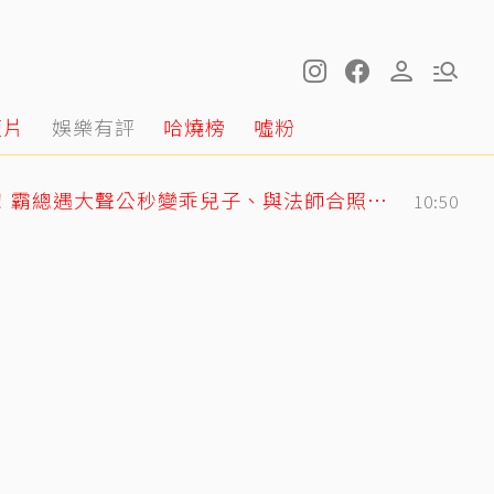
短片
娛樂有評
哈燒榜
噓粉
GD私下反差萌藏不住！霸總遇大聲公秒變乖兒子、與法師合照掀網暴動
10:50