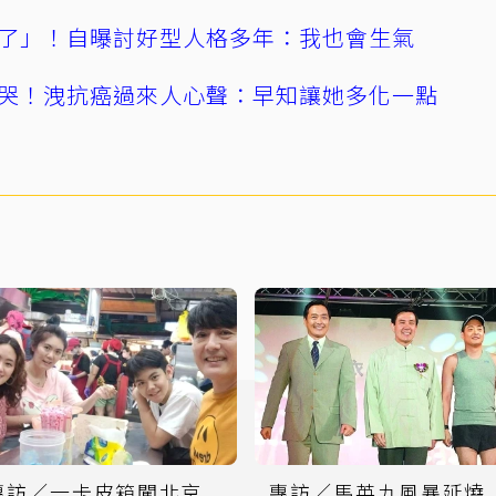
了」！自曝討好型人格多年：我也會生氣
哭！洩抗癌過來人心聲：早知讓她多化一點
專訪／一卡皮箱闖北京
專訪／馬英九風暴延