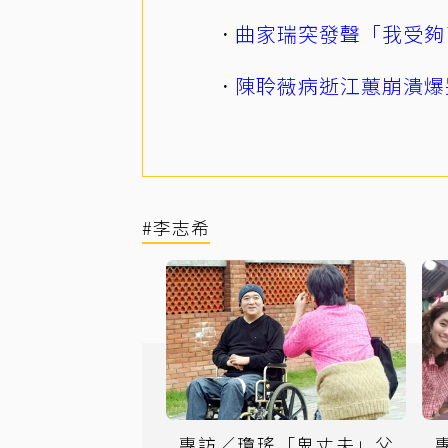
曲家瑞突發聲「我受夠
陳聆薇病逝江蕙崩潰爆
#李志希
專訪／瓊瑤「鬼丈夫」父