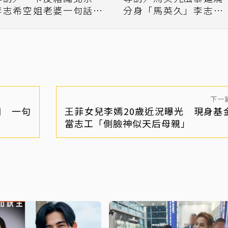
李志希空姐老婆一句話成
分身「馬英久」李志希
關鍵
過：會替他祈福
下一
因 一句
王菲女兒李嫣20歲近況曝光 現身基
當志工「側臉神似天后母親」