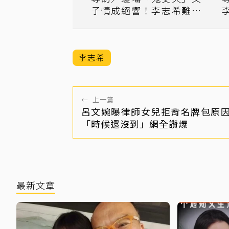
子情成絕響！李志希難過
趙學煌：笑著說低潮
李志希
←
上一篇
呂文婉曝律師女兒拒背名牌包原
「時候還沒到」網全讚爆
最新文章