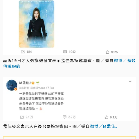
品牌19日才大張旗鼓發文表示孟佳為特邀嘉賓。圖／擷自
微博／蓋婭
傳說服飾
孟佳發文表示人在後台要進場遭阻。圖／擷自
微博／M孟佳J