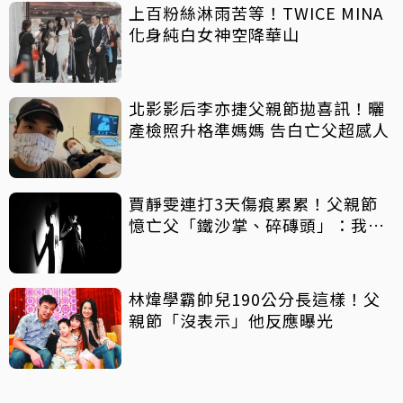
上百粉絲淋雨苦等！TWICE MINA
化身純白女神空降華山
北影影后李亦捷父親節拋喜訊！曬
產檢照升格準媽媽 告白亡父超感人
賈靜雯連打3天傷痕累累！父親節
憶亡父「鐵沙掌、碎磚頭」：我身
上有你的帥氣
林煒學霸帥兒190公分長這樣！父
親節「沒表示」他反應曝光