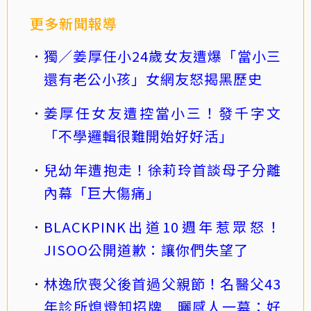
更多新聞報導
獨／姜厚任小24歲女友遭爆「當小三
還有老公小孩」女網友怒揭黑歷史
姜厚任女友遭控當小三！發千字文
「不學邏輯很難開始好好活」
兒幼年遭抱走！徐莉玲首談母子分離
內幕「巨大傷痛」
BLACKPINK出道10週年惹眾怒！
JISOO公開道歉：讓你們失望了
林逸欣喪父後首過父親節！名醫父43
年診所熄燈卸招牌 曬感人一幕：好