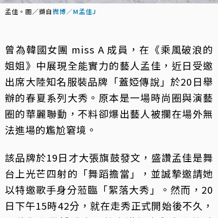
孟佳。圖／擷自
微博／M孟佳J
曾為韓國女團 miss A 成員，在《乘風破浪的
姐姐》中展現全能實力的藝人孟佳，近日受邀
出席大陸知名服裝品牌「蓋婭傳說」於20日舉
辦的春夏系列大秀。原本是一場時尚圈與演藝
圈的華麗聯動，不料卻爆出藝人被攔在場外無
法進場的尷尬窘境。
該品牌於19日才大張旗鼓發文，盛讚孟佳是舞
台上光芒四射的「舞蹈擔當」，並誠摯邀請她
以特邀歌手身分蒞臨「絮落大秀」。然而，20
日下午15時42分，就在走秀正式開始後不久，