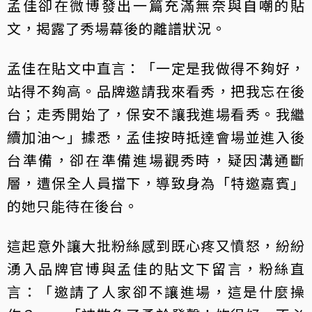
孟佳卻在微博發出一篇充滿無奈與自嘲的貼
文，揭露了秀場幕後的離譜狀況。
孟佳在貼文中直言：「一定是我做得不夠好，
站得不夠高。品牌邀請我來看秀，把我忘在後
台；走秀開始了，保安不讓我進場看秀。我繼
續加油～」據悉，孟佳按時抵達會場並進入後
台準備，卻在準備進場觀秀時，疑因溝通斷
層，遭保全人員擋下，導致身為「特邀嘉賓」
的她只能待在後台。
這起意外讓大批粉絲感到既心疼又憤怒，紛紛
湧入品牌官博與孟佳的貼文下留言，粉絲直
言：「邀請了人家卻不讓進場，這是什麼操