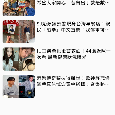
希望大家開心 昔曾出手救急數十
萬手術費
SJ始源無預警現身台灣早餐店！親
民「碰拳」中文直問：我停車可以
嗎？
IU耳疾惡化後首露面！44張近照一
次看 最新健康狀況曝光
港樂傳奇黎彼得離世！歌神許冠傑
曬手寫信悼念黃金搭檔：音樂路上
感恩有您