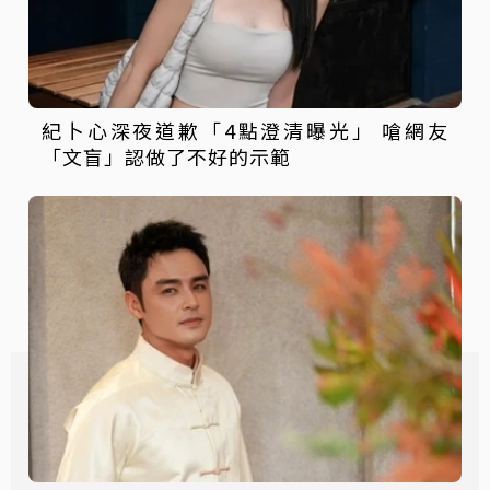
紀卜心深夜道歉「4點澄清曝光」 嗆網友
「文盲」認做了不好的示範