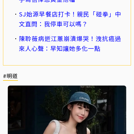
SJ始源早餐店打卡！親民「碰拳」中
文直問：我停車可以嗎？
陳聆薇病逝江蕙崩潰爆哭！洩抗癌過
來人心聲：早知讓她多化一點
#明道