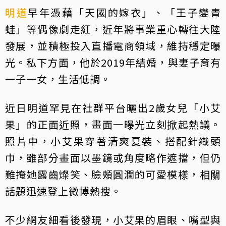
明道
早年憑藉「天國的嫁衣」、「王子變青
蛙」等偶像劇走紅，近年將事業重心轉往大陸
發展，並積極投入直播電商領域，維持穩定曝
光。私下方面，他於2019年結婚，與妻子育有
一子一女，生活低調。
近日明道罕見在社群平台曬出2歲女兒「小艾
果」的正面近照，畫面一曝光立刻掀起熱議。
照片中，小艾果穿著清爽夏裝、搭配針織頭
巾，雖部分畫面以墨鏡或角度略作遮擋，但仍
難掩她露齒燦笑、臉頰圓潤的可愛模樣，相關
話題迅速登上微博熱搜。
不少網友細看後發現，小艾果的眉眼、嘴型與