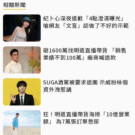
相關新聞
紀卜心深夜道歉「4點澄清曝光」
嗆網友「文盲」認做了不好的示範
砸1600萬找明道直播帶貨 「銷售
業績不到100萬」廠商喊退款
SUGA酒駕被要求退團 示威粉絲個
資外洩惹議
狂！明道直播帶貨海撈「10億營業
額」 為7萬張訂單憋尿