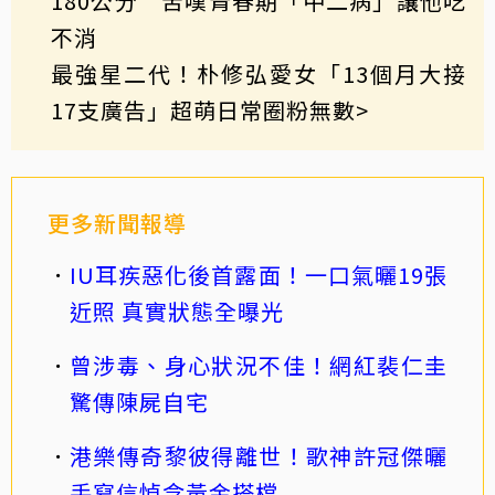
180公分 苦嘆青春期「中二病」讓他吃
不消
最強星二代！朴修弘愛女「13個月大接
17支廣告」超萌日常圈粉無數
>
更多新聞報導
IU耳疾惡化後首露面！一口氣曬19張
近照 真實狀態全曝光
曾涉毒、身心狀況不佳！網紅裴仁圭
驚傳陳屍自宅
港樂傳奇黎彼得離世！歌神許冠傑曬
手寫信悼念黃金搭檔