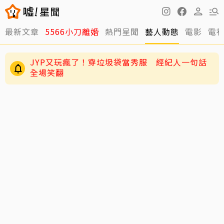
最新文章
5566小刀離婚
熱門星聞
藝人動態
電影
電
周董兒子Romeo變身「小小中醫」！昆凌驚爆8
歲兒會把脈
JYP又玩瘋了！穿垃圾袋當秀服 經紀人一句話
全場笑翻