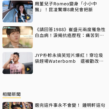
周董兒子Romeo變身「小小中
醫」！昆凌驚爆8歲兒會把脈
《請回答1988》崔盛元兩度罹急性
白血病！淚揭抗癌歷程：痛苦到不
想回想
JYP朴軫永搞笑短片爆紅！穿垃圾
袋趕場Waterbomb 還被勸改名
「JPG」
相關新聞
選完這件事永不會變！ 鍾明軒這句