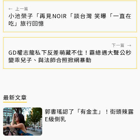
←
上一篇
小池榮子「再見NOIR「談台灣 笑曝「一直在
吃」旅行回憶
下一篇
→
GD權志龍私下反差萌藏不住！霸總遇大聲公秒
變乖兒子、與法師合照掀網暴動
最新文章
郭書瑤認了「有金主」！街頭辣露
E級側乳