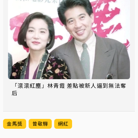
「滾滾紅塵」林青霞 差點被新人逼到無法奪
后
金馬獎
曾敬驊
網紅