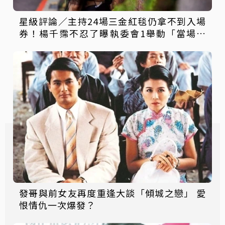
星級評論／主持24場三金紅毯仍拿不到入場
券！楊千霈不忍了曝執委會1舉動「當場爆
淚」
發哥與前女友再度重逢大談「傾城之戀」 愛
恨情仇一次爆發？