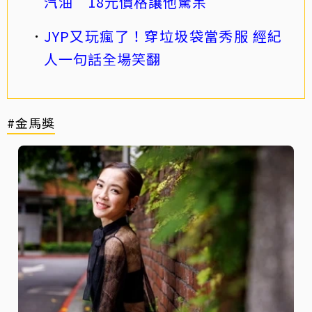
汽油 18元價格讓他驚呆
JYP又玩瘋了！穿垃圾袋當秀服 經紀
人一句話全場笑翻
#金馬獎