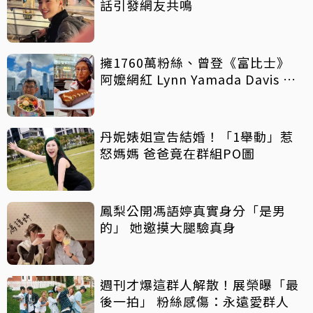
話引發網友共鳴
擁1760萬粉絲、曾登《富比士》
阿嬤網紅 Lynn Yamada Davis 驚
傳病逝
丹妮婊姐宣告結婚！「1舉動」惹
怒媽媽 爸爸竟在群組PO圖
鳳梨公開馮語婷真實身分「是男
的」 她邀摸大腿驗真身
週刊才爆這群人解散！展榮曝「最
後一拍」 粉絲感傷：永遠愛群人