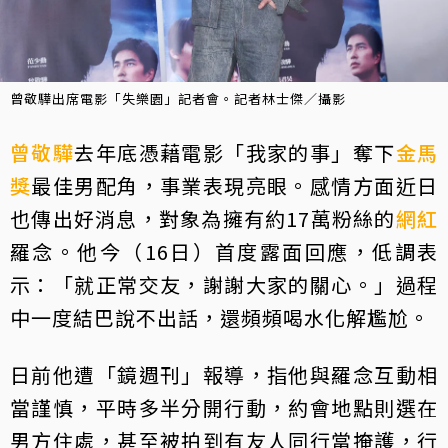
曾敬驊出席電影「失樂園」記者會。記者林士傑／攝影
曾敬驊
去年底憑藉電影「我家的事」奪下
金馬
獎
最佳男配角，事業表現亮眼。感情方面近日
也傳出好消息，對象為擁有約17萬粉絲的
網紅
羅念。他今（16日）首度露面回應，低調表
示：「就正常交友，謝謝大家的關心。」過程
中一度結巴說不出話，還頻頻喝水化解尷尬。
日前他遭「鏡週刊」報導，指他與羅念互動相
當謹慎，平時多半分開行動，約會地點則選在
男方住處，甚至被拍到有友人同行當掩護，行