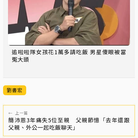
追啦啦隊女孩花1萬多請吃飯 男星傻眼被當
冤大頭
劉書宏
←
上一篇
簡沛恩3年痛失5位至親 父親節憶「去年還跟
父親、外公一起吃飯聊天」