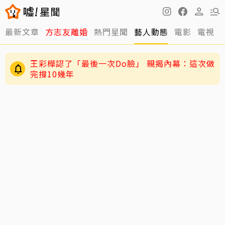
最新文章
方志友離婚
熱門星聞
藝人動態
電影
電視
王彩樺認了「最後一次Do臉」 親揭內幕：這次做
完撐10幾年
「慶餘年」男星驚傳病逝！才不適住院1周 圈內
好友悲痛悼念