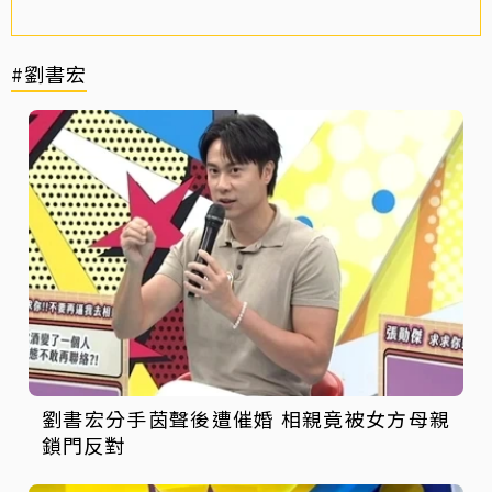
#劉書宏
劉書宏分手茵聲後遭催婚 相親竟被女方母親
鎖門反對