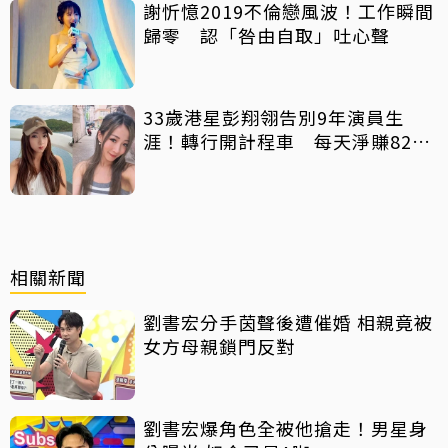
謝忻憶2019不倫戀風波！工作瞬間
歸零 認「咎由自取」吐心聲
33歲港星彭翔翎告別9年演員生
涯！轉行開計程車 每天淨賺8200
元「收入反而更穩定」
相關新聞
劉書宏分手茵聲後遭催婚 相親竟被
女方母親鎖門反對
劉書宏爆角色全被他搶走！男星身