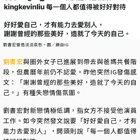
劉書宏營造淡淡哀愁。圖／摘自IG
劉書宏
與圈外女子已進展到帶去與爸媽共餐階
段，但農曆年前仍不認愛。昨他突然IG發傷感
文：「謝謝曾經的那些美好，造就了今天的自
己。」有種失戀情傷氛圍。
劉書宏對新戀情極低調，指女方不接受他演員
工作。如今突然發文說要「好好愛自己，才有
能力去愛別人」，開頭則說「每一個人都值得