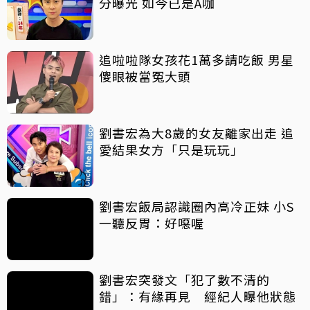
分曝光 如今已是A咖
追啦啦隊女孩花1萬多請吃飯 男星
傻眼被當冤大頭
劉書宏為大8歲的女友離家出走 追
愛結果女方「只是玩玩」
劉書宏飯局認識圈內高冷正妹 小S
一聽反胃：好噁喔
劉書宏突發文「犯了數不清的
錯」：有緣再見 經紀人曝他狀態