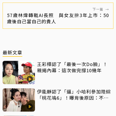
下一篇
→
57歲林煒轉戰AI長照 與女友拚3年上市：50
歲後自己當自己的貴人
最新文章
王彩樺認了「最後一次Do臉」！
親揭內幕：這次做完撐10幾年
伊能靜認了「逼」小哈利參加陸綜
「桃花塢6」！曝背後原因：不希
望孩子過得太容易