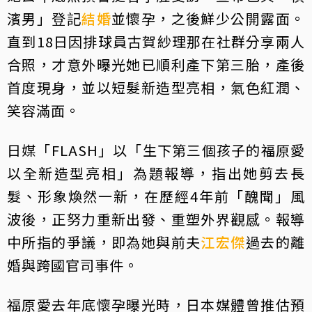
濱男」登記
結婚
並懷孕，之後鮮少公開露面。
直到18日因排球員古賀紗理那在社群分享兩人
合照，才意外曝光她已順利產下第三胎，產後
首度現身，並以短髮新造型亮相，氣色紅潤、
笑容滿面。
日媒「FLASH」以「生下第三個孩子的福原愛
以全新造型亮相」為題報導，指出她剪去長
髮、形象煥然一新，在歷經4年前「醜聞」風
波後，正努力重新出發、重塑外界觀感。報導
中所指的爭議，即為她與前夫
江宏傑
過去的離
婚與跨國官司事件。
福原愛去年底懷孕曝光時，日本媒體曾推估預