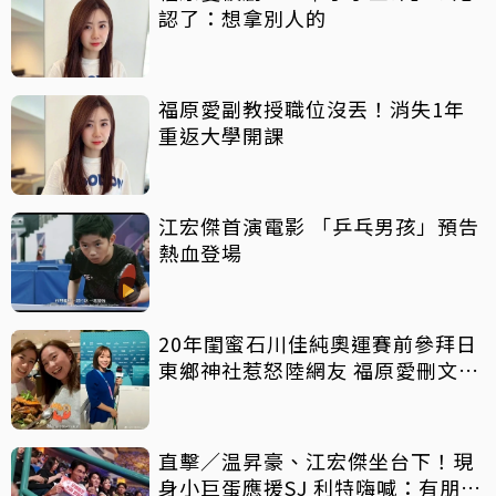
認了：想拿別人的
福原愛副教授職位沒丟！消失1年
重返大學開課
江宏傑首演電影 「乒乓男孩」預告
熱血登場
20年閨蜜石川佳純奧運賽前參拜日
東鄉神社惹怒陸網友 福原愛刪文切
割
直擊／温昇豪、江宏傑坐台下！現
身小巨蛋應援SJ 利特嗨喊：有朋友