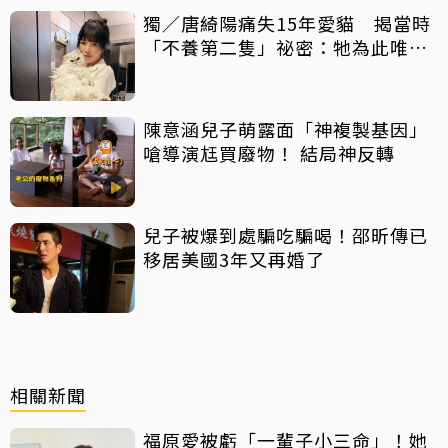
獨／唐綺陽痛失15年愛貓 揭當時
「不養第二隻」祕密：牠為此唯一
一次咬我
陳意涵兒子萌露面「神複製基因」
嗆導演尪買廢物！ 結局神反轉
兒子被爆到處騙吃騙喝！邵昕傳已
移居美國3年又再婚了
相關新聞
福原愛被虧「一輩子小三命」！她