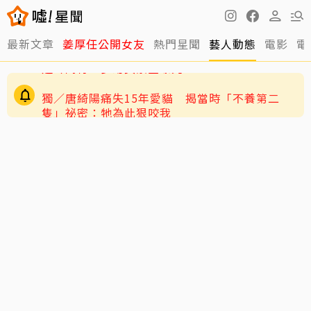
最新文章
姜厚任公開女友
熱門星聞
藝人動態
電影
電
獨／唐綺陽痛失15年愛貓 揭當時「不養第二
隻」祕密：牠為此狠咬我
王仁甫紐西蘭旅遊開箱岑永康豪宅！林義傑、吳
速玲同行 夢幻美景全曝光