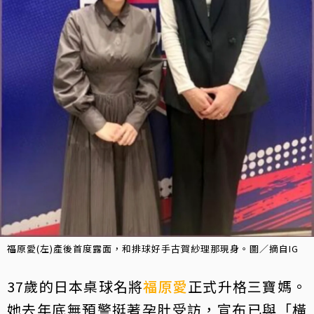
福原愛(左)產後首度露面，和排球好手古賀紗理那現身。圖／摘自IG
37歲的日本桌球名將
福原愛
正式升格三寶媽。
她去年底無預警挺著孕肚受訪，宣布已與「橫