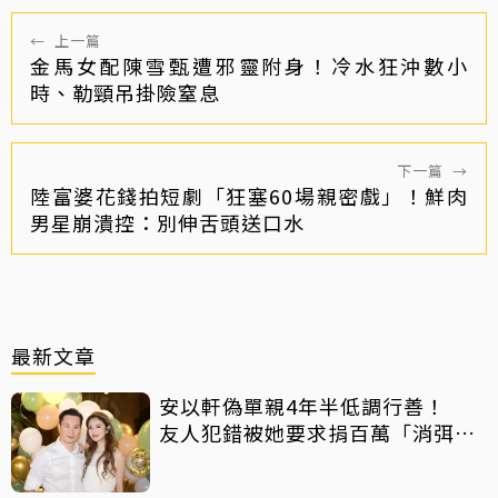
←
上一篇
金馬女配陳雪甄遭邪靈附身！冷水狂沖數小
時、勒頸吊掛險窒息
下一篇
→
陸富婆花錢拍短劇「狂塞60場親密戲」！鮮肉
男星崩潰控：別伸舌頭送口水
最新文章
安以軒偽單親4年半低調行善！
友人犯錯被她要求捐百萬「消弭不
滿」