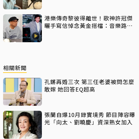
港樂傳奇黎彼得離世！歌神許冠傑
曬手寫信悼念黃金搭檔：音樂路上
感恩有您
相關新聞
孔鏘再婚三次 第三任老婆被問怎麼
敢嫁 她回答EQ超高
張蘭自爆10月錄實境秀 節目陣容曝
光「向太、劉曉慶」資深熟女加入