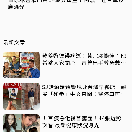
應曝光
最新文章
乾爹黎彼得病逝！黃宗澤慟悼：他
希望大家開心 昔曾出手救急數十
萬手術費
SJ始源無預警現身台灣早餐店！親
民「碰拳」中文直問：我停車可以
嗎？
IU耳疾惡化後首露面！44張近照一
次看 最新健康狀況曝光