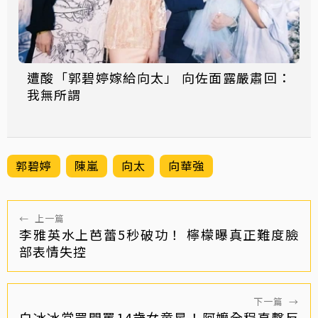
遭酸「郭碧婷嫁給向太」 向佐面露嚴肅回：
我無所謂
郭碧婷
陳嵐
向太
向華強
←
上一篇
李雅英水上芭蕾5秒破功！ 檸檬曝真正難度臉
部表情失控
下一篇
→
白冰冰當眾開罵14歲女童星！阿嬤全程直擊反