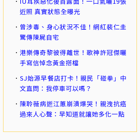
IU耳疾惡化後首露面！一口氣曬19張
近照 真實狀態全曝光
曾涉毒、身心狀況不佳！網紅裴仁圭
驚傳陳屍自宅
港樂傳奇黎彼得離世！歌神許冠傑曬
手寫信悼念黃金搭檔
SJ始源早餐店打卡！親民「碰拳」中
文直問：我停車可以嗎？
陳聆薇病逝江蕙崩潰爆哭！親洩抗癌
過來人心聲：早知道就讓她多化一點