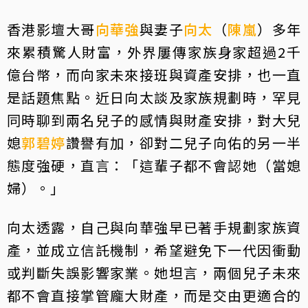
香港影壇大哥
向華強
與妻子
向太
（
陳嵐
）多年
來累積驚人財富，外界屢傳家族身家超過2千
億台幣，而向家未來接班與資產安排，也一直
是話題焦點。近日向太談及家族規劃時，罕見
同時聊到兩名兒子的感情與財產安排，對大兒
媳
郭碧婷
讚譽有加，卻對二兒子向佑的另一半
態度強硬，直言：「這輩子都不會認她（當媳
婦）。」
向太透露，自己與向華強早已著手規劃家族資
產，並成立信託機制，希望避免下一代因衝動
或判斷失誤影響家業。她坦言，兩個兒子未來
都不會直接掌管龐大財產，而是交由更適合的