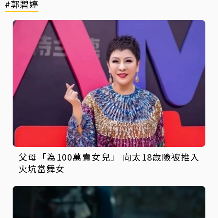
#郭碧婷
父母「為100萬賣女兒」 向太18歲險被推入
火坑當舞女