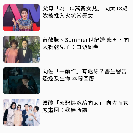
父母「為100萬賣女兒」 向太18歲
險被推入火坑當舞女
蕭敬騰、Summer世紀婚 龍五、向
太祝乾兒子：白頭到老
向佐「一動作」有危險？醫生警告
恐危及生命 本尊回應
遭酸「郭碧婷嫁給向太」 向佐面露
嚴肅回：我無所謂