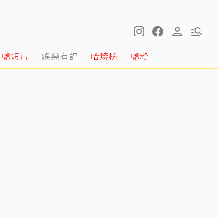
噓短片
娛樂有評
哈燒榜
噓粉