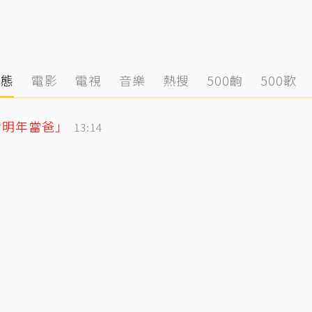
動態
電影
電視
音樂
熱搜
500齣
500歌
備明年當爸」
13:14