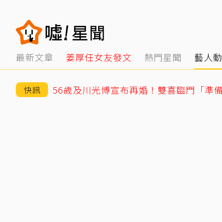
最新文章
姜厚任女友發文
熱門星聞
藝人
56歲及川光博宣布再婚！雙喜臨門「準
快訊