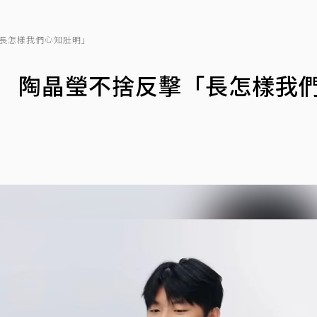
「長怎樣我們心知肚明」
」 陶晶瑩不捨反擊「長怎樣我