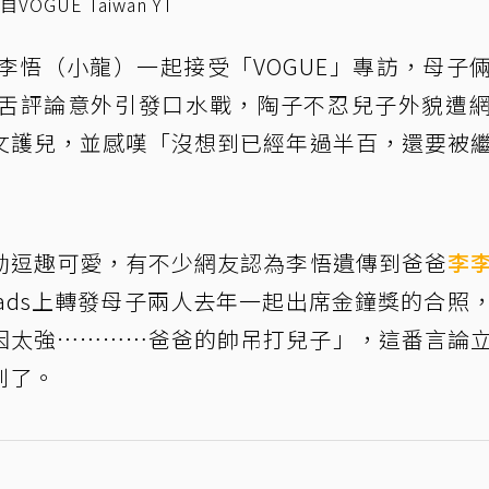
UE Taiwan YT
子李悟（小龍）一起接受「VOGUE」專訪，母子
舌評論意外引發口水戰，陶子不忍兒子外貌遭
文護兒，並感嘆「沒想到已經年過半百，還要被
動逗趣可愛，有不少網友認為李悟遺傳到爸爸
李
eads上轉發母子兩人去年一起出席金鐘獎的合照
因太強⋯⋯⋯⋯爸爸的帥吊打兒子」，這番言論
到了。