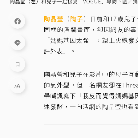
陶晶瑩（左）和兒子一起接受「VOGUE」專訪。圖／摘自VOG
陶晶瑩
（
陶子
）日前和17歲兒
同框的溫馨畫面，卻因網友的毒
「媽媽基因太強」，親上火線發
評外表」。
陶晶瑩和兒子在影片中的母子互
帥氣外型，但一名網友卻在Thr
帶嘲諷寫下「我反而覺得媽媽基
速發酵，一向活網的陶晶瑩也看