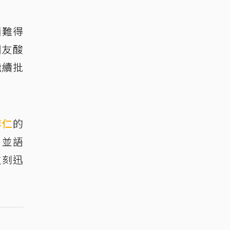
倆難得
網友酸
繼續批
李仁
的
，並語
立刻迅