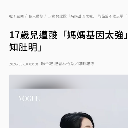
噓！星聞
藝人動態
17歲兒遭酸「媽媽基因太強」 陶晶瑩不捨反擊
17歲兒遭酸「媽媽基因太強
知肚明」
聯合報 記者林怡秀／即時報導
2026-05-10 09:38