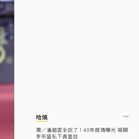
哈燒
獨／潘越雲全說了！40年感情曝光 揭開
李宗盛私下真面目