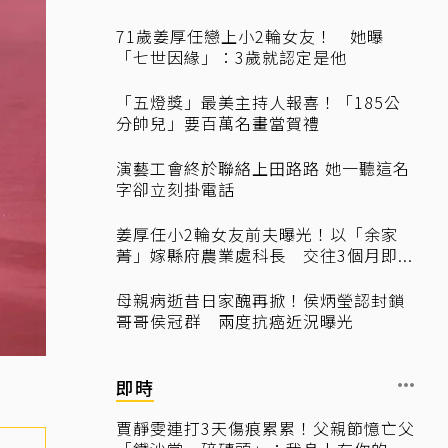
71歲姜厚任戀上小2輪女友！ 她曝
「七世因緣」：3歲就認定是他
「五燈獎」最美主持人報喜！「185公
分帥兒」要百萬名畫當賀禮
演藝工會終於聯絡上田路路 她一聽這名
字卻立刻掛電話
姜厚任小2輪女友前夫曝光！以「余家
菁」嫁縣府農業處科長 交往3個月即...
母親病逝昔日家醜再掀！侯炳瑩認封鎖
哥哥侯冠群 兩度抗癌近況曝光
即時
賈靜雯連打3天傷痕累累！父親節憶亡父