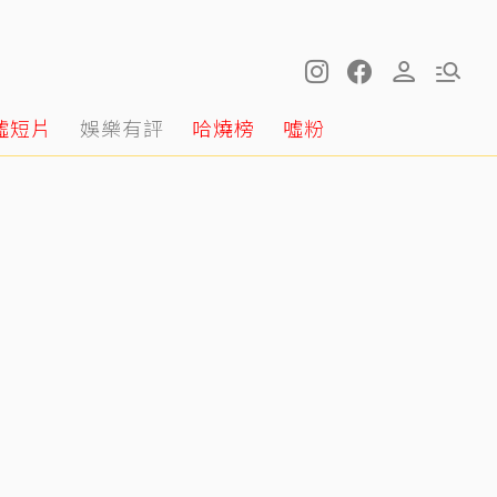
噓短片
娛樂有評
哈燒榜
噓粉