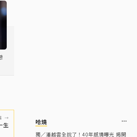
戀
了
篇
→
哈燒
蘭一生
獨／潘越雲全說了！40年感情曝光 揭開