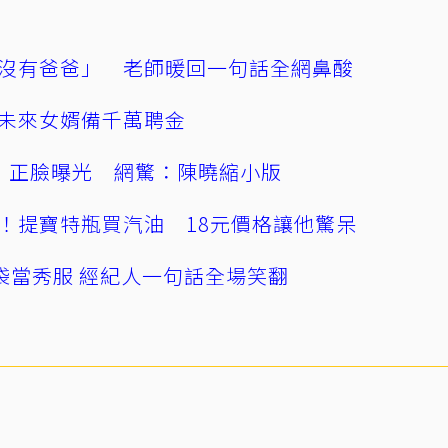
沒有爸爸」 老師暖回一句話全網鼻酸
未來女婿備千萬聘金
」正臉曝光 網驚：陳曉縮小版
！提寶特瓶買汽油 18元價格讓他驚呆
袋當秀服 經紀人一句話全場笑翻