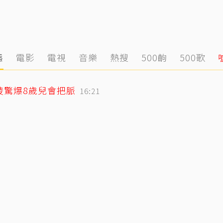
態
電影
電視
音樂
熱搜
500齣
500歌
凌驚爆8歲兒會把脈
16:21