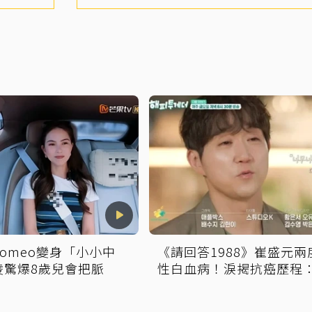
omeo變身「小小中
《請回答1988》崔盛元兩
凌驚爆8歲兒會把脈
性白血病！淚揭抗癌歷程
到不想回想