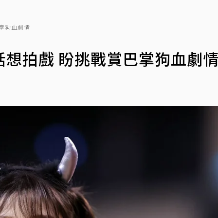
掌狗血劇情
話想拍戲 盼挑戰賞巴掌狗血劇