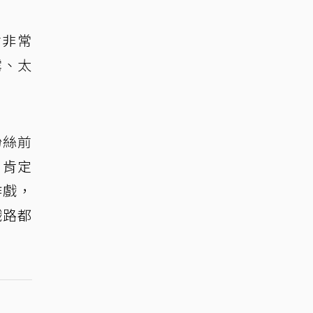
會非常
露、太
粉絲前
，肯定
作戲，
戲路都