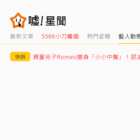
最新文章
5566小刀離婚
熱門星聞
藝人動
周董兒子Romeo變身「小小中醫」！昆
快訊