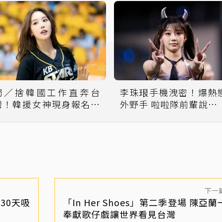
獨／捨韓國工作直奔台
李珠珢手機洩密！爆熱
灣！韓援女神現身報名啦
外野手 啦啦隊前輩說話
啦隊海選
「業界禁止戀愛」
下一
30天吸
「In Her Shoes」第二季登場 陳亞
奉獻歌仔戲讓世界看見台灣