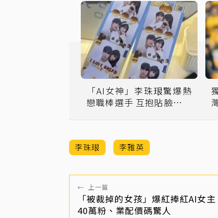
「AI女神」李珠珢驚爆熱
戀職棒選手 互抱貼臉親暱
照網路瘋傳
李珠珢
李雅英
←
上一篇
「被裁掉的女孩」爆紅捧紅AI女主 
40萬粉、業配價碼驚人