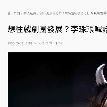
噓！星聞
藝人動態
想往戲劇圈發展？李珠珢喊話想拍戲 盼挑戰賞巴
想往戲劇圈發展？李珠珢喊
中央社 台北17日電
2026-05-17 18:24