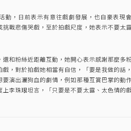
活動，日前表示有意往戲劇發展，也自豪表現
或挑戰悲傷哭戲，至於拍戲尺度，她表示不要太
，還和粉絲近距離互動，她開心表示感謝那麼多
拍戲，對於拍戲她相當有自信，「要是我做的話
想要演出灑狗血的劇情，例如那種互賞巴掌的動
度上李珠珢坦言，「只要是不要太露、太色情的