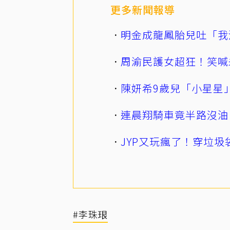
更多新聞報導
明金成龍鳳胎兒吐「我
周渝民護女超狂！笑喊
陳妍希9歲兒「小星星
連晨翔騎車竟半路沒油
JYP又玩瘋了！穿垃圾
#李珠珢