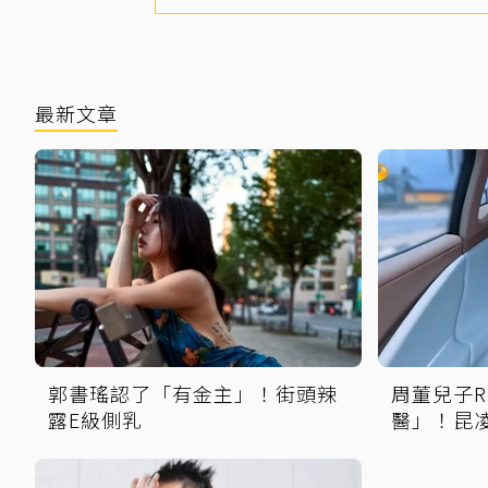
最新文章
郭書瑤認了「有金主」！街頭辣
周董兒子R
露E級側乳
醫」！昆