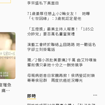
李宗盛私下真面目
71歲姜厚任戀上小2輪女友！ 她曝
「七世因緣」：3歲就認定是他
「五燈獎」最美主持人報喜！「185公
分帥兒」要百萬名畫當賀禮
演藝工會終於聯絡上田路路 她一聽這名
字卻立刻掛電話
獨／2個小孩赴美要燒2千萬 曲艾玲嘆後
輩削價只拿她十分之一酬勞競爭
母親病逝昔日家醜再掀！侯炳瑩認封鎖
哥哥侯冠群 兩度抗癌近況曝光
度罹急
：痛苦
即時