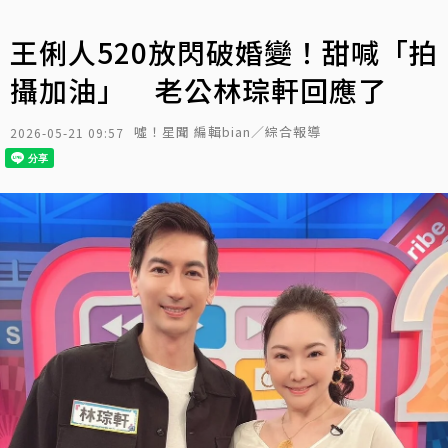
王俐人520放閃破婚變！甜喊「拍
攝加油」 老公林琮軒回應了
噓！星聞 編輯bian／綜合報導
2026-05-21 09:57