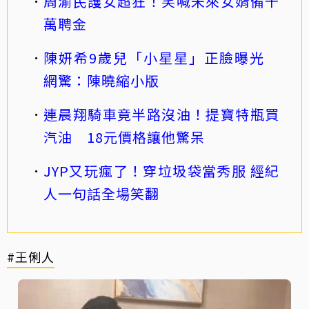
周渝民護女超狂！笑喊未來女婿備千
萬聘金
陳妍希9歲兒「小星星」正臉曝光
網驚：陳曉縮小版
連晨翔騎車竟半路沒油！提寶特瓶買
汽油 18元價格讓他驚呆
JYP又玩瘋了！穿垃圾袋當秀服 經紀
人一句話全場笑翻
#王俐人