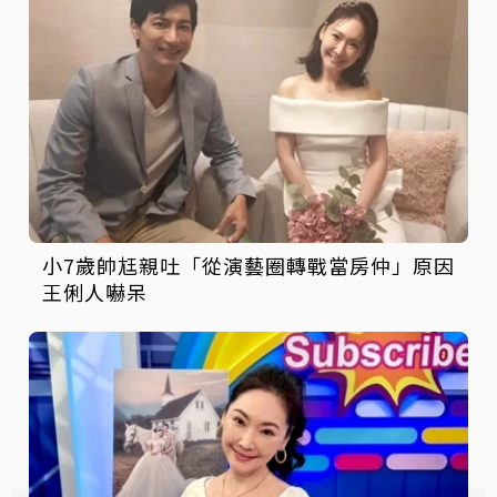
小7歲帥尪親吐「從演藝圈轉戰當房仲」原因
王俐人嚇呆