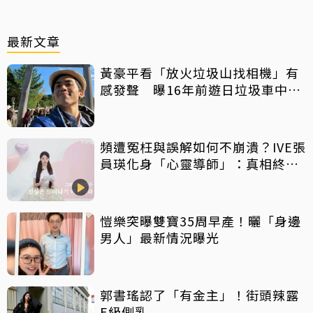
最新文章
黃豪平看「放火垃圾山找相機」有
感發聲 曝16年前遊日垃圾車中含
淚找御守
頻遭冤枉與誤解如何不崩潰？IVE張
員瑛化身「心靈導師」：真相終會
大白
愷樂突曝雙寶35周早產！曬「身邊
男人」最新情況曝光
郭書瑤認了「有金主」！街頭辣露
E級側乳