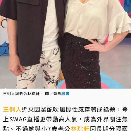
王俐人與老公林琮軒。 圖／擷自
臉書
王俐人
近來因業配吹風機性感穿著成話題，登
上SWAG直播更帶動高人氣，成為外界關注焦
點。不過她與小7歲老公
林琮軒
因長期分隔兩