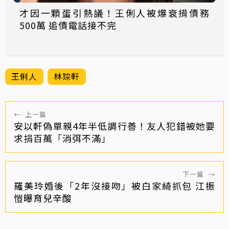
才因一顆蛋引熱議！王俐人被爆衰揹債務
500萬 追債電話接不完
王俐人
林琮軒
←
上一篇
安以軒偽單親4年半低調行善！友人犯錯被她要
求捐百萬「消弭不滿」
下一篇
→
羅美玲婚後「2年沒接吻」被白家綺抓包 江振
愷曝育兒辛酸