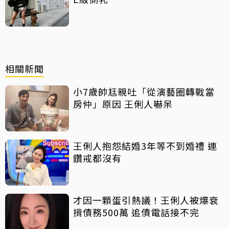
相關新聞
小7歲帥尪親吐「從演藝圈轉戰當
房仲」原因 王俐人嚇呆
王俐人抱怨結婚3年等不到婚禮 連
鑽戒都沒有
才因一顆蛋引熱議！王俐人被爆衰
揹債務500萬 追債電話接不完