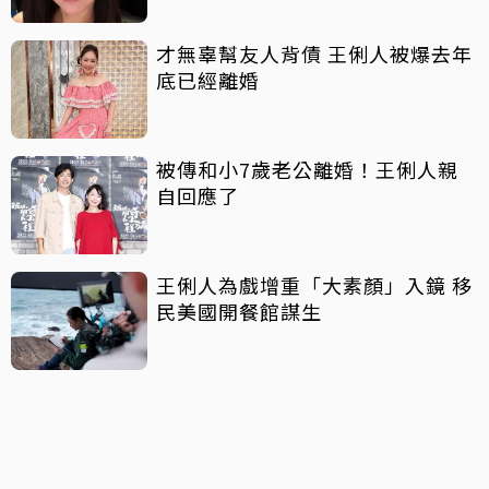
才無辜幫友人背債 王俐人被爆去年
底已經離婚
被傳和小7歲老公離婚！王俐人親
自回應了
王俐人為戲增重「大素顏」入鏡 移
民美國開餐館謀生