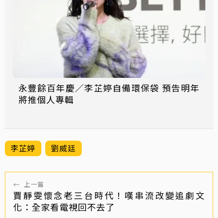
永豐餘百年慶／李芷婷自備環保袋 預告明年
將推個人專輯
李芷婷
劉威廷
←
上一篇
賈靜雯懷念老三台時代！嘆串流改變追劇文
化：全家看電視回不去了