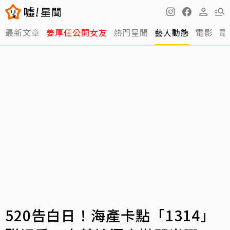
最新文章
姜厚任公開女友
熱門星聞
藝人動態
電影
電
520告白日！海產卡點「1314」