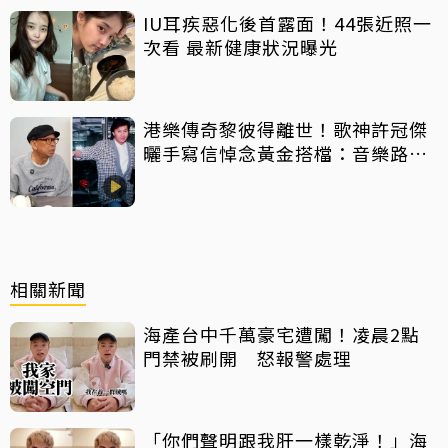
IU耳疾惡化後首露面！44張近照一
次看 最新健康狀況曝光
港樂傳奇黎彼得離世！歌神許冠傑
曬手寫信悼念黃金搭檔：音樂路上
感恩有您
相關新聞
海產台中千萬豪宅遭闖！凌晨2點
門禁被刷開 怒報警處理
「你們聲明跟我肝一樣乾淨！」海