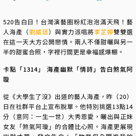
520告白日！台灣演藝圈粉紅泡泡滿天飛！藝
人海產（
劉威廷
）與實力派唱將
李芷婷
雙雙選
在這一天大方公開戀情。兩人不僅甜曬與另一
半的甜蜜合照，字裡行間更是幸福感爆棚。
卡點「1314」 海產幽默「情詩」告白煞氣阿
璇
從《大學生了沒》出道的藝人海產，昨（20）
日在社群平台上宣布脫單。他特別挑選13點14
分（意同：一生一世）大秀恩愛，曬出與正妹
女友「煞氣阿璇」的合體比心照。海產更展現