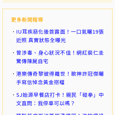
更多新聞報導
IU耳疾惡化後首露面！一口氣曬19張
近照 真實狀態全曝光
曾涉毒、身心狀況不佳！網紅裴仁圭
驚傳陳屍自宅
港樂傳奇黎彼得離世！歌神許冠傑曬
手寫信悼念黃金搭檔
SJ始源早餐店打卡！親民「碰拳」中
文直問：我停車可以嗎？