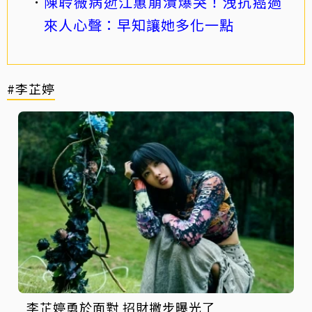
陳聆薇病逝江蕙崩潰爆哭！洩抗癌過
來人心聲：早知讓她多化一點
#李芷婷
李芷婷勇於面對 招財撇步曝光了