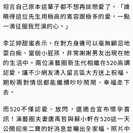
坦言自己原本這輩子都不想再談戀愛了，「誰
曉得這位先生用極高的寬容跟極多的愛，一點
一滴征服我荒漠的心。」
李芷婷甜蜜表示，在對方身邊可以毫無顧忌地
耍白痴、當個小屁孩，非常謝謝男友出現在她
的生活中。兩位演藝圈新生代相繼在520高調
認愛，讓不少網友湧入留言區大方送上祝福，
期盼兩對情侶都能繼續吵吵鬧鬧、幸福走下
去。
而520不僅認愛、放閃，還適合宣布懷孕喜
訊！演藝圈夫妻唐禹哲與蘇小軒在520這一天
公開迎來二寶的好消息並曬出全家福，照片中