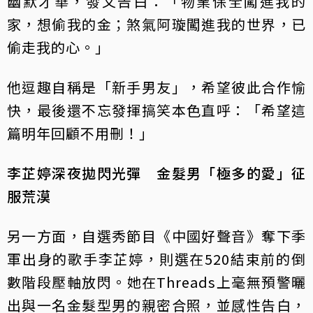
幽默才華，發文告白：「物業保全闖進我的
家，想偷我的金；煞氣阿璇闖進我的世界，已
偷走我的心。」
他逗趣自稱是「新手男友」，希望彼此合作愉
快，最後還不忘發揮搞笑本色直呼：「希望這
篇明年回顧不用刪！」
李芷婷深夜拋閃光彈 金髮男「極多的愛」征
服荒漠
另一方面，自選秀節目《中國好聲音》奪下季
軍出身的歌手李芷婷，則選在520結束前的倒
數階段壓軸放閃。她在Threads上毫無預警曬
出與一名金髮型男的親密合照，並感性告白，