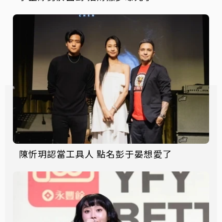
陳忻玥認當工具人 點名彭于晏想愛了