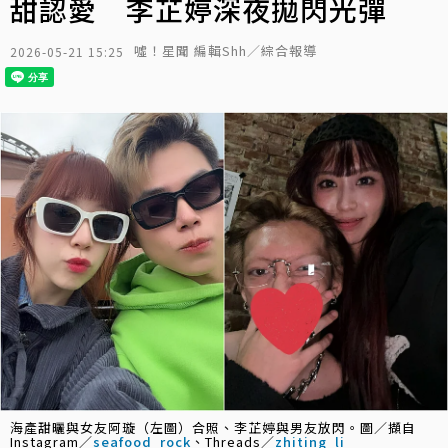
甜認愛 李芷婷深夜拋閃光彈
噓！星聞 編輯Shh／綜合報導
2026-05-21 15:25
海產甜曬與女友阿璇（左圖）合照、李芷婷與男友放閃。圖／擷自
Instagram／
seafood_rock
、Threads／
zhiting_li