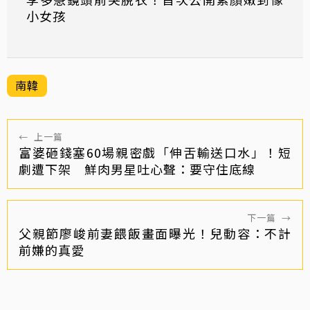
小女孩
南韓
←
上一篇
富婆砸錢塞60場親密戲「伸舌輸送口水」！短
劇遭下架 鮮肉男星吐心聲：要守住底線
下一篇
→
父親節廖峻前妻餵飯畫面曝光！兒動容：不計
前嫌的真愛