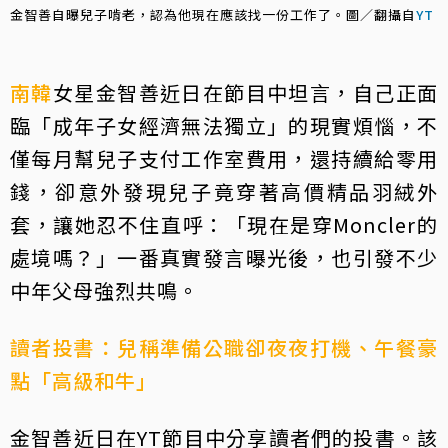
金智善自曝兒子啃老，認為他現在應該找一份工作了。圖／翻攝自
YT
南韓
女星金智善近日在節目中坦言，自己正面
臨「成年子女經濟無法獨立」的現實煩惱，不
僅每月幫兒子支付工作室費用，還持續給零用
錢，卻意外發現兒子竟穿著高價精品羽絨外
套，讓她忍不住直呼：「現在是穿Moncler的
處境嗎？」一番真實發言曝光後，也引發不少
中年父母強烈共鳴。
讀者投書：兒稱準備公職卻夜夜打機、午餐豪
點「高級和牛」
金智善近日在
YT節目中分享讀者們的投書
。該