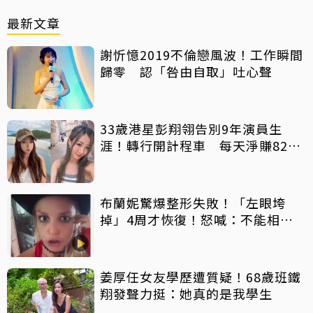
最新文章
謝忻憶2019不倫戀風波！工作瞬間
歸零 認「咎由自取」吐心聲
33歲港星彭翔翎告別9年演員生
涯！轉行開計程車 每天淨賺8200
元「收入反而更穩定」
布蘭妮驚爆整形失敗！「左眼垮
掉」4周才恢復！怒喊：不能相信
任何人
姜厚任女友學歷遭質疑！68歲班鐵
翔發聲力挺：她真的是我學生