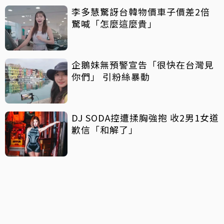
李多慧驚訝台韓物價車子價差2倍
驚喊「怎麼這麼貴」
企鵝妹無預警宣告「很快在台灣見
你們」 引粉絲暴動
DJ SODA控遭揉胸強抱 收2男1女道
歉信「和解了」