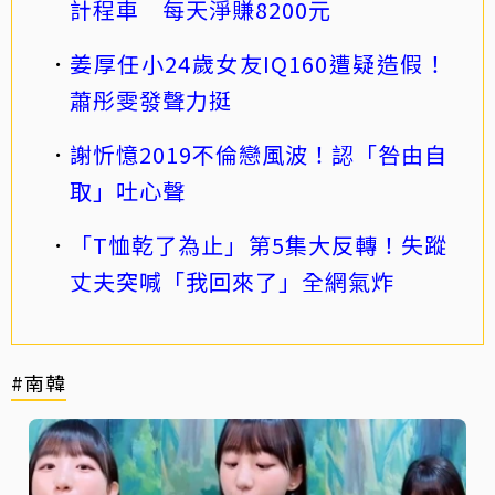
計程車 每天淨賺8200元
姜厚任小24歲女友IQ160遭疑造假！
蕭彤雯發聲力挺
謝忻憶2019不倫戀風波！認「咎由自
取」吐心聲
「T恤乾了為止」第5集大反轉！失蹤
丈夫突喊「我回來了」全網氣炸
#南韓