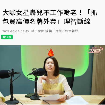
大咖女星轟兒不工作啃老！「抓
包買高價名牌外套」理智斷線
噓！星聞 編輯三月兔／綜合報導
2026-05-29 09:45