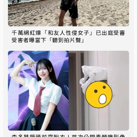
千萬網紅爆「和友人性侵女子」已出庭受審
受害者曝當下「聽到拍片聲」
李多慧鏡頭前突脫衣！首次公開素顏嫩到像