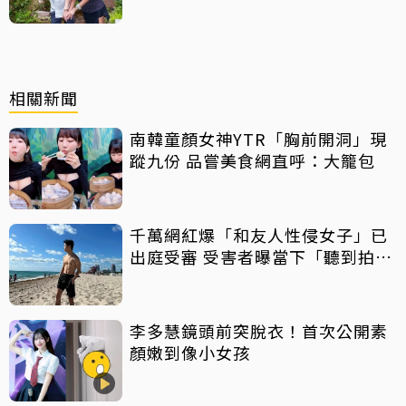
相關新聞
南韓童顏女神YTR「胸前開洞」現
蹤九份 品嘗美食網直呼：大籠包
千萬網紅爆「和友人性侵女子」已
出庭受審 受害者曝當下「聽到拍片
聲」
李多慧鏡頭前突脫衣！首次公開素
顏嫩到像小女孩