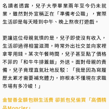
名讀者透露，兒子大學畢業兩年至今仍未就
業，雖然對外宣稱正在「準備考公職」，實際
生活卻是每天睡到中午、晚上熬夜打遊戲。
更讓這位母親氣憤的是，兒子即使沒有收入，
生活卻過得相當滋潤，時常外出社交並向家裡
拿零用錢。某次午餐時間，兒子甚至點了價格
不菲的「和牛牛排蓋飯」外送。面對母親的責
備，兒子竟理直氣壯地反駁：「我是因為寫履
歷太累才需要補充體力，妳根本不懂現在求職
市場有多冷峻！」
金智善全額包辦生活費 卻抓包兒偷買「高價精
品Moncler」