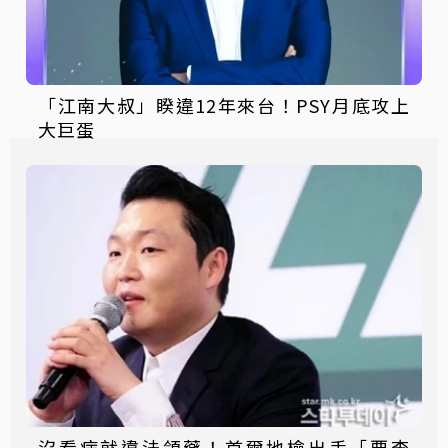
「江南大叔」睽違12年來台！PSY月底攻上
大巨蛋
沒看病就違法領藥！首爾地檢出手「要查