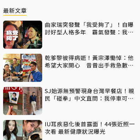
最新文章
曲家瑞突發聲「我受夠了」！自曝
討好型人格多年 霸氣發聲：我也
會生氣
乾爹黎彼得病逝！黃宗澤慟悼：他
希望大家開心 昔曾出手救急數十
萬手術費
SJ始源無預警現身台灣早餐店！親
民「碰拳」中文直問：我停車可以
嗎？
IU耳疾惡化後首露面！44張近照一
次看 最新健康狀況曝光