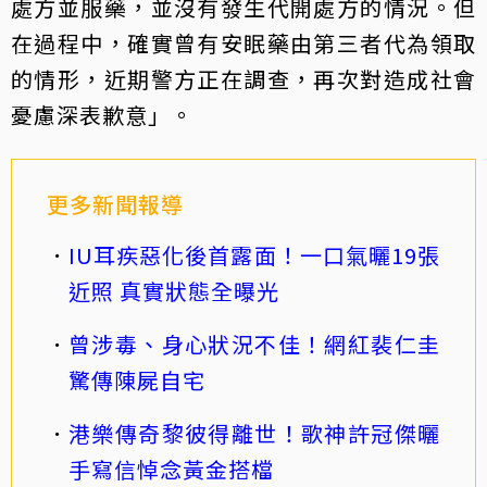
處方並服藥，並沒有發生代開處方的情況。但
在過程中，確實曾有安眠藥由第三者代為領取
的情形，近期警方正在調查，再次對造成社會
憂慮深表歉意」。
更多新聞報導
IU耳疾惡化後首露面！一口氣曬19張
近照 真實狀態全曝光
曾涉毒、身心狀況不佳！網紅裴仁圭
驚傳陳屍自宅
港樂傳奇黎彼得離世！歌神許冠傑曬
手寫信悼念黃金搭檔