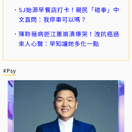
SJ始源早餐店打卡！親民「碰拳」中
文直問：我停車可以嗎？
陳聆薇病逝江蕙崩潰爆哭！洩抗癌過
來人心聲：早知讓她多化一點
#Psy