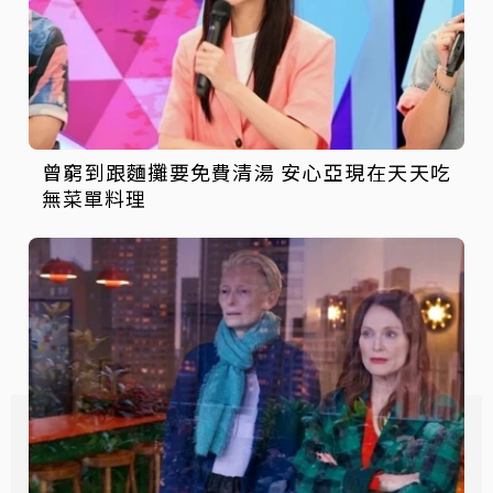
曾窮到跟麵攤要免費清湯 安心亞現在天天吃
無菜單料理