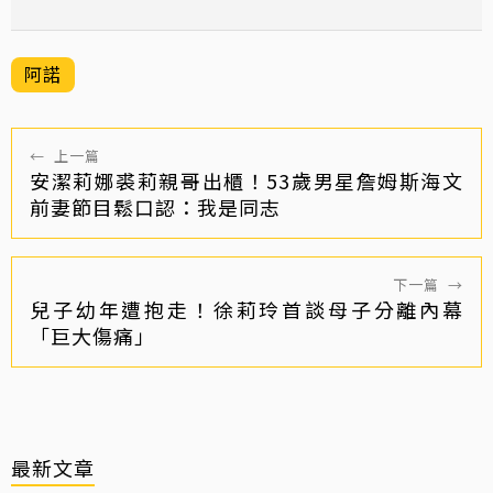
阿諾
←
上一篇
安潔莉娜裘莉親哥出櫃！53歲男星詹姆斯海文
前妻節目鬆口認：我是同志
下一篇
→
兒子幼年遭抱走！徐莉玲首談母子分離內幕
「巨大傷痛」
最新文章