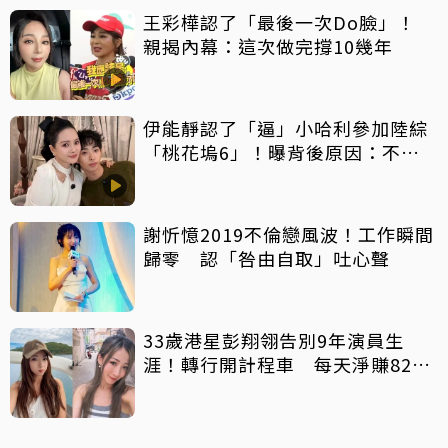
王彩樺認了「最後一次Do臉」！
親揭內幕：這次做完撐10幾年
伊能靜認了「逼」小哈利參加陸綜
「桃花塢6」！曝背後原因：不希
望孩子過得太容易
謝忻憶2019不倫戀風波！工作瞬間
歸零 認「咎由自取」吐心聲
33歲港星彭翔翎告別9年演員生
涯！轉行開計程車 每天淨賺8200
元「收入反而更穩定」