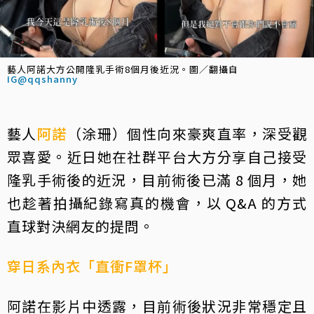
藝人阿諾大方公開隆乳手術8個月後近況。圖／翻攝自
IG@qqshanny
藝人
阿諾
（涂珊）個性向來豪爽直率，深受觀
眾喜愛。近日她在社群平台大方分享自己接受
隆乳手術後的近況，目前術後已滿 8 個月，她
也趁著拍攝紀錄寫真的機會，以 Q&A 的方式
直球對決網友的提問。
穿日系內衣「直衝F罩杯」
阿諾在影片中透露，目前術後狀況非常穩定且