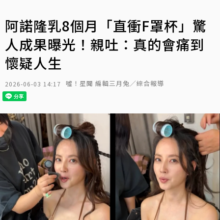
阿諾隆乳8個月「直衝F罩杯」驚
人成果曝光！親吐：真的會痛到
懷疑人生
噓！星聞 編輯三月兔／綜合報導
2026-06-03 14:17