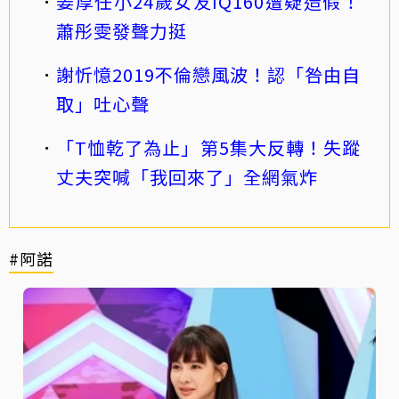
姜厚任小24歲女友IQ160遭疑造假！
蕭彤雯發聲力挺
謝忻憶2019不倫戀風波！認「咎由自
取」吐心聲
「T恤乾了為止」第5集大反轉！失蹤
丈夫突喊「我回來了」全網氣炸
#阿諾