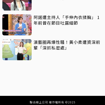
阿諾遭主持人「手伸內衣揉胸」 1
年前曾在節目吐露細節
演藝圈再爆性騷！黃小柔遭資深前
輩「深抓私密處」
聯合線上公司 著作權所有 ©2025