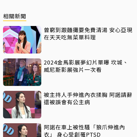
相關新聞
曾窮到跟麵攤要免費清湯 安心亞現
在天天吃無菜單料理
2024金馬影展夢幻片單曝 坎城、
威尼斯影展強片一次看
被主持人手伸進內衣揉胸 阿諾請辭
還被誤會有公主病
阿諾在車上被性騷「狼爪伸進內
衣」 身心受創罹PTSD