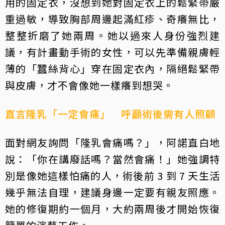
用的固定衣，沒想到她對固定衣上的鬆緊帶嚴
重過敏，導致胸部周邊起滿紅疹、奇癢無比，
整整折磨了她兩周。她以過來人身份強烈建
議，有計畫動手術的女性，可以先準備親膚輕
薄的「蠶絲背心」穿在固定衣內，隔絕鬆緊帶
與皮膚，才不會像她一樣癢到想哭。
直言隆乳「一定會痛」 呼籲術後需有人照顧
面對網友詢問「隆乳會痛嗎？」，阿諾直白地
說：「你在講廢話嗎？當然會痛！」她強調特
別是像她這樣怕痛的人，術後前 3 到 7 天生活
幾乎無法自理，建議身邊一定要有親友照應。
她的修復期約一個月，大約兩周後才開始恢復