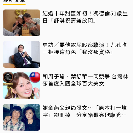
結婚十年甜蜜如初！馮德倫51歲生
日「舒淇祝壽兼放閃」
專訪／要他露屁股都敢演！九孔唯
一拒接這角色「我沒那資格」
和周子瑜、葉舒華一同競爭 台灣林
莎首度入圍全球百大美女
謝金燕父親節發文…「原本打一堆
字」卻刪掉 分享豬哥亮歌廳秀歌
曲懷念