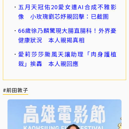
五月天冠佑20愛女遭AI合成不雅影
像 小玫瑰劉芯妤親回擊：已截圖
66歲徐乃麟驚現大腸直腸科！外界憂
健康狀況 本人親揭真相
愛莉莎莎颱風天讓助理「肉身護植
栽」挨轟 本人親回應
#前田敦子