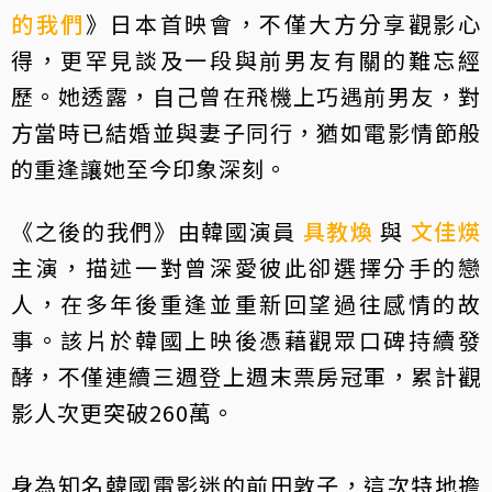
的我們
》日本首映會，不僅大方分享觀影心
得，更罕見談及一段與前男友有關的難忘經
歷。她透露，自己曾在飛機上巧遇前男友，對
方當時已結婚並與妻子同行，猶如電影情節般
的重逢讓她至今印象深刻。
《之後的我們》由韓國演員
具教煥
與
文佳煐
主演，描述一對曾深愛彼此卻選擇分手的戀
人，在多年後重逢並重新回望過往感情的故
事。該片於韓國上映後憑藉觀眾口碑持續發
酵，不僅連續三週登上週末票房冠軍，累計觀
影人次更突破260萬。
身為知名韓國電影迷的前田敦子，這次特地擔