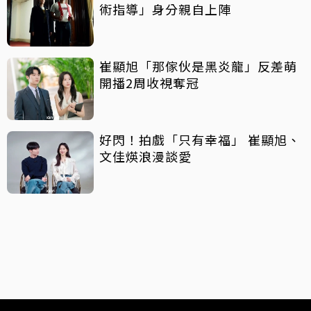
術指導」身分親自上陣
崔顯旭「那傢伙是黑炎龍」反差萌
開播2周收視奪冠
好閃！拍戲「只有幸福」 崔顯旭、
文佳煐浪漫談愛