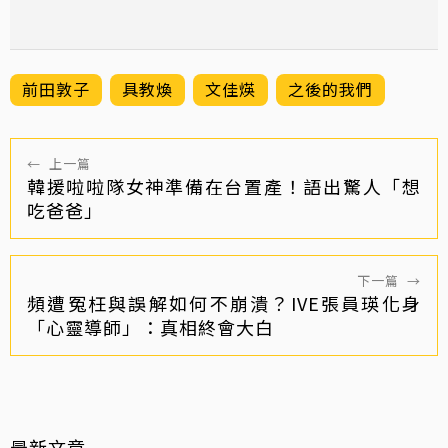
前田敦子
具教煥
文佳煐
之後的我們
←
上一篇
韓援啦啦隊女神準備在台置產！語出驚人「想
吃爸爸」
下一篇
→
頻遭冤枉與誤解如何不崩潰？IVE張員瑛化身
「心靈導師」：真相終會大白
最新文章