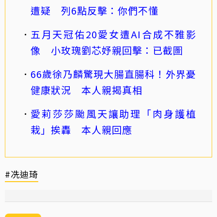
遭疑 列6點反擊：你們不懂
五月天冠佑20愛女遭AI合成不雅影
像 小玫瑰劉芯妤親回擊：已截圖
66歲徐乃麟驚現大腸直腸科！外界憂
健康狀況 本人親揭真相
愛莉莎莎颱風天讓助理「肉身護植
栽」挨轟 本人親回應
#冼迪琦