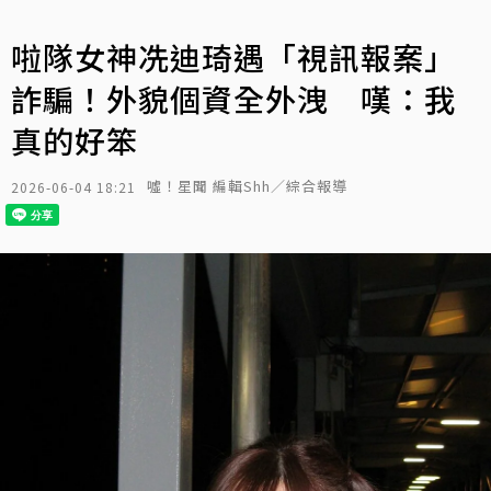
啦隊女神冼迪琦遇「視訊報案」
詐騙！外貌個資全外洩 嘆：我
真的好笨
噓！星聞 編輯Shh／綜合報導
2026-06-04 18:21