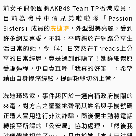
前女子偶像團體AKB48 Team TP香港成員，
目前為職棒中信兄弟啦啦隊「Passion
Sisters」成員的
冼迪琦
，外型甜美亮麗，受到
許多網友喜愛。不料，平時樂於在網路分享生
活日常的她，今（4）日突然在Threads上分
享的日常經歷，竟是遇到詐騙了！她詳細還原
受騙過程，更自責直呼「我真的好笨」，希望
藉由自身慘痛經驗，提醒粉絲切勿上當。
冼迪琦透露，事件起因於一通自稱政府機關的
來電，對方言之鑿鑿地聲稱其姓名與手機號碼
正遭人冒用進行非法詐騙，隨後便主動將電話
轉接至所謂的「公安局」協助處理，「然後我
就傻傻地相信了…」，且由於她「本人無法親