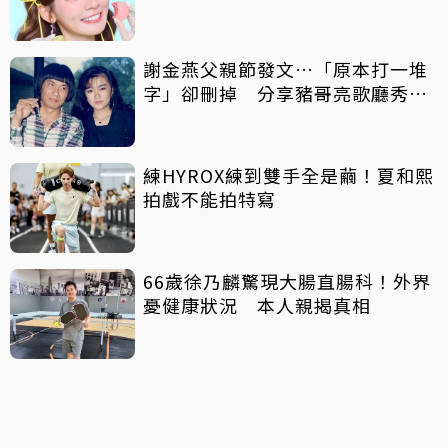
謝金燕父親節發文…「原本打一堆
字」卻刪掉 分享豬哥亮歌廳秀歌
曲懷念
練HYROX練到雙手全是繭！夏和熙
拍戲不能拍特寫
66歲徐乃麟驚現大腸直腸科！外界
憂健康狀況 本人親揭真相