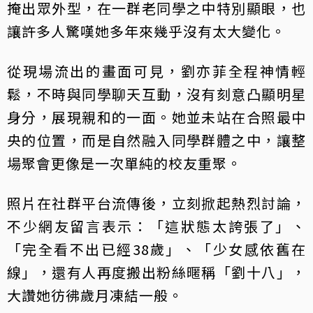
掩出眾外型，在一群老同學之中特別顯眼，也
讓許多人驚嘆她多年來幾乎沒有太大變化。
從現場流出的畫面可見，劉亦菲全程神情輕
鬆，不時與同學聊天互動，沒有刻意凸顯明星
身分，展現親和的一面。她並未站在合照最中
央的位置，而是自然融入同學群體之中，讓整
場聚會更像是一次單純的校友重聚。
照片在社群平台流傳後，立刻掀起熱烈討論，
不少網友留言表示：「這狀態太誇張了」、
「完全看不出已經38歲」、「少女感依舊在
線」，還有人再度搬出粉絲暱稱「劉十八」，
大讚她彷彿歲月凍結一般。