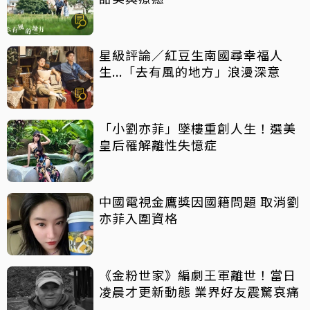
星級評論／紅豆生南國尋幸福人
生...「去有風的地方」浪漫深意
「小劉亦菲」墜樓重創人生！選美
皇后罹解離性失憶症
中國電視金鷹獎因國籍問題 取消劉
亦菲入圍資格
《金粉世家》編劇王軍離世！當日
凌晨才更新動態 業界好友震驚哀痛