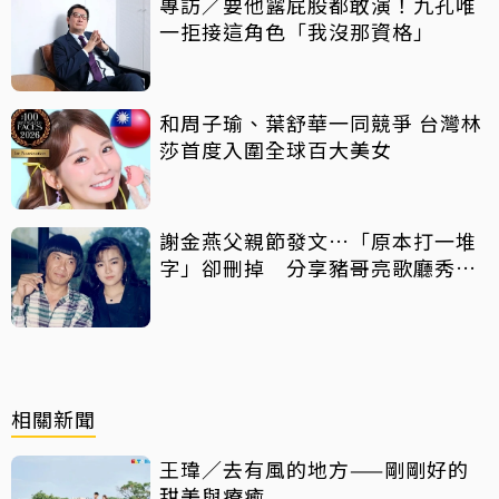
專訪／要他露屁股都敢演！九孔唯
一拒接這角色「我沒那資格」
和周子瑜、葉舒華一同競爭 台灣林
莎首度入圍全球百大美女
謝金燕父親節發文…「原本打一堆
字」卻刪掉 分享豬哥亮歌廳秀歌
曲懷念
相關新聞
王瑋／去有風的地方——剛剛好的
甜美與療癒