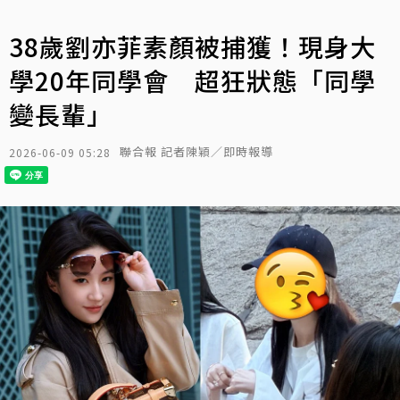
38歲劉亦菲素顏被捕獲！現身大
學20年同學會 超狂狀態「同學
變長輩」
聯合報 記者陳穎／即時報導
2026-06-09 05:28