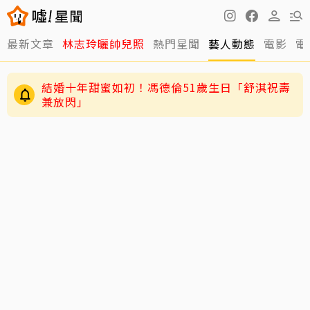
最新文章
林志玲曬帥兒照
熱門星聞
藝人動態
電影
電
結婚十年甜蜜如初！馮德倫51歲生日「舒淇祝壽
兼放閃」