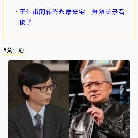
王仁甫開箱岑永康豪宅 無敵美景看
傻了
#黃仁勳