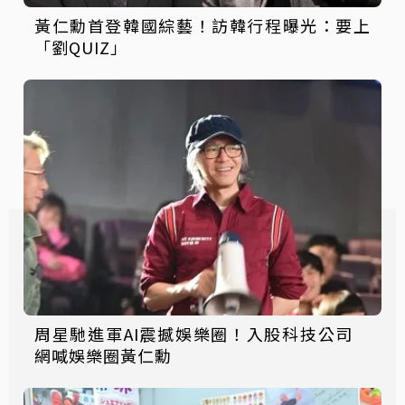
黃仁勳首登韓國綜藝！訪韓行程曝光：要上
「劉QUIZ」
周星馳進軍AI震撼娛樂圈！入股科技公司
網喊娛樂圈黃仁勳