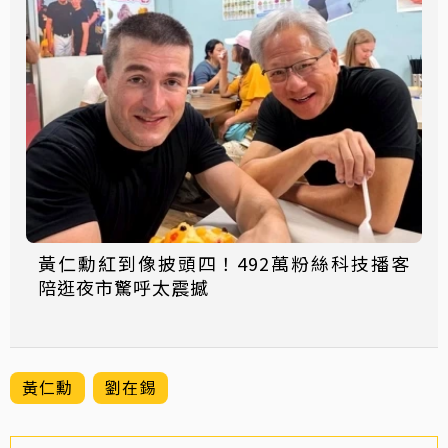
黃仁勳紅到像披頭四！492萬粉絲科技播客
陪逛夜市驚呼太震撼
黃仁勳
劉在錫