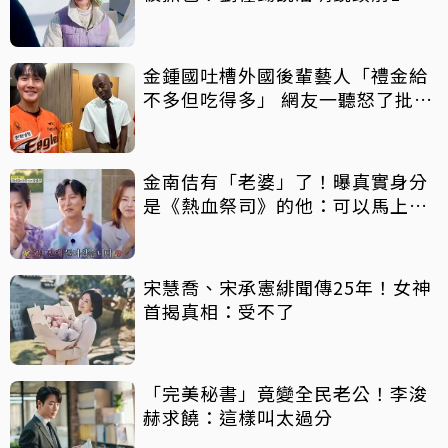
動全都洩
金鍾國吐槽外國後輩藝人「禮金給
不多但吃得多」 網友一聽怒了批毒
舌
金南佶有「老婆」了！曝真實身分
是《熱血祭司》的他：可以馬上結
婚
宋慧喬、宋承憲緋聞傳25年！女神
首揭真相：受不了
「完美秘書」竟變全民老公！李浚
赫求饒：這樣叫太過分