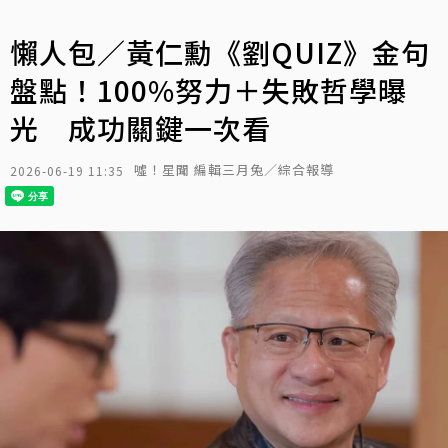
懶人包／黃仁勳《劉QUIZ》金句
盤點！100%努力＋失敗哲學曝
光 成功關鍵一次看
噓！星聞 編輯三月兔／綜合報導
2026-06-19 11:35