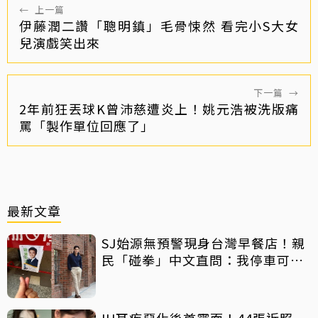
←
上一篇
伊藤潤二讚「聰明鎮」毛骨悚然 看完小S大女
兒演戲笑出來
下一篇
→
2年前狂丟球K曾沛慈遭炎上！姚元浩被洗版痛
罵「製作單位回應了」
最新文章
SJ始源無預警現身台灣早餐店！親
民「碰拳」中文直問：我停車可以
嗎？
IU耳疾惡化後首露面！44張近照一