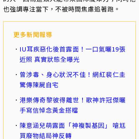
也強調專注當下，不被時間焦慮追著跑。
更多新聞報導
IU耳疾惡化後首露面！一口氣曬19張
近照 真實狀態全曝光
曾涉毒、身心狀況不佳！網紅裴仁圭
驚傳陳屍自宅
港樂傳奇黎彼得離世！歌神許冠傑曬
手寫信悼念黃金搭檔
陳意涵兒萌露面「神複製基因」 嗆尪
買廢物結局神反轉