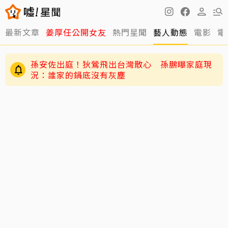
最新文章
姜厚任公開女友
熱門星聞
藝人動態
電影
電
孫安佐出庭！狄鶯飛出台灣散心 孫鵬曝家庭現
況：誰家的鍋底沒有灰塵