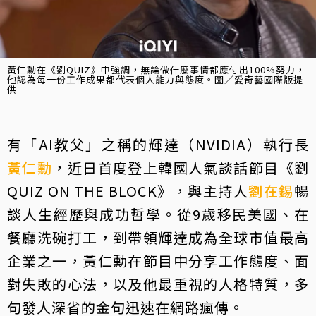
黃仁勳在《劉QUIZ》中強調，無論做什麼事情都應付出100%努力，
他認為每一份工作成果都代表個人能力與態度。圖／愛奇藝國際版提
供
有「AI教父」之稱的輝達（NVIDIA）執行長
黃仁勳
，近日首度登上韓國人氣談話節目《劉
QUIZ ON THE BLOCK》，與主持人
劉在錫
暢
談人生經歷與成功哲學。從9歲移民美國、在
餐廳洗碗打工，到帶領輝達成為全球市值最高
企業之一，黃仁勳在節目中分享工作態度、面
對失敗的心法，以及他最重視的人格特質，多
句發人深省的金句迅速在網路瘋傳。