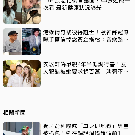
次看 最新健康狀況曝光
港樂傳奇黎彼得離世！歌神許冠傑
曬手寫信悼念黃金搭檔：音樂路上
感恩有您
安以軒偽單親4年半低調行善！友
人犯錯被她要求捐百萬「消弭不
滿」
相關新聞
獨／俞利曖昧「單身即地獄」男星
被抓包！劉在錫說溜嘴鏡頭前1舉