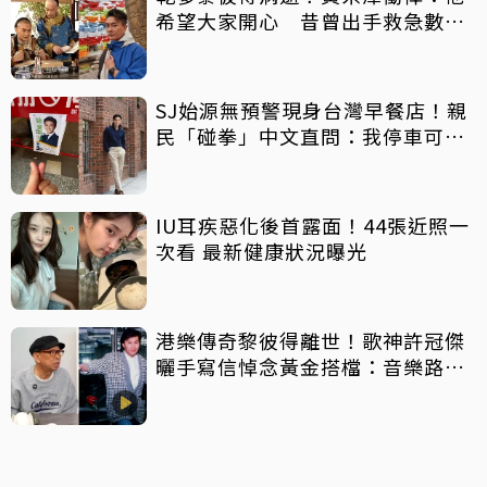
希望大家開心 昔曾出手救急數十
萬手術費
SJ始源無預警現身台灣早餐店！親
民「碰拳」中文直問：我停車可以
嗎？
IU耳疾惡化後首露面！44張近照一
次看 最新健康狀況曝光
港樂傳奇黎彼得離世！歌神許冠傑
曬手寫信悼念黃金搭檔：音樂路上
感恩有您