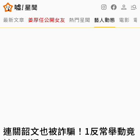
最新文章
姜厚任公開女友
熱門星聞
藝人動態
電影
電
連關韶文也被詐騙！1反常舉動竟