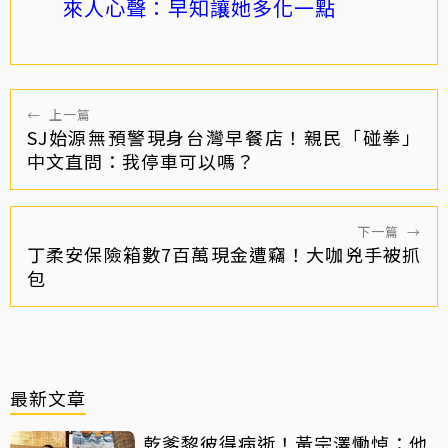
來人心聲：早知讓她多化一點
←
上一篇
SJ始源無預警現身台灣早餐店！親民「碰拳」
中文直問：我停車可以嗎？
下一篇
→
丁柔安保險箱數7百萬現金遭竊！大咖兇手被抓
包
最新文章
乾爹黎彼得病逝！黃宗澤慟悼：他