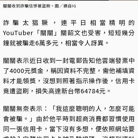
關關收到詐騙信慘被盜刷。圖／摘自IG
詐騙太猖獗，連平日相當精明的
YouTuber「關關」關韶文也受害，短短幾分
鐘就被騙走6萬多元，相當令人訝異。
關關表示近日收到一封電郵告知他雲端發票中
了4000元獎金，稱因資料不完整，需他補填資
料才能領獎，沒想到照著指示操作後，信用卡
竟遭盜刷，損失高達新台幣64784元。
關關無奈表示：「我這麼聰明的人，怎麼可能
會被騙。」由於他平時到超商消費都習慣使用
同一張信用卡，當下沒有多想，便依照網站要