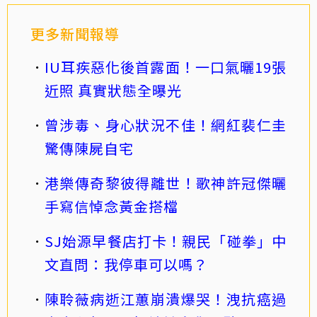
更多新聞報導
IU耳疾惡化後首露面！一口氣曬19張
近照 真實狀態全曝光
曾涉毒、身心狀況不佳！網紅裴仁圭
驚傳陳屍自宅
港樂傳奇黎彼得離世！歌神許冠傑曬
手寫信悼念黃金搭檔
SJ始源早餐店打卡！親民「碰拳」中
文直問：我停車可以嗎？
陳聆薇病逝江蕙崩潰爆哭！洩抗癌過