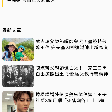
準媽媽 告白亡父超感人
最新文章
林志玲父親節曬帥兒照！墨鏡特效
遮不住 完美基因神複製帥出新高度
陳淑芳父親節憶亡父！一家三口黑
白出遊照出土 盼延續父親行善精神
捲粿粿婚外情演藝事業停擺！王子
神隱8個月曬「死蔭幽谷」吐心聲