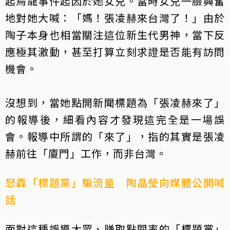
起烏龍事件起因於她女兒。當時女兒一臉興奮
地對她大喊：「媽！張凌赫來台灣了！」由於
陶子本身也相當關注這位新生代男神，當下反
應極其激動，甚至打算立刻求證是否能有訪問
機會。
沒想到，當她點開新聞標題為「張凌赫來了」
的報導後，細看內容才發現這完全是一場誤
會。報導中所謂的「來了」，指的其實是張凌
赫前往「廈門」工作，而非台灣。
怒轟「標題黨」騙流量 陶晶瑩向媒體公開喊
話
面對這種誤導大眾、賺取點閱率的「標題黨」