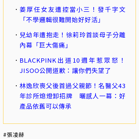
姜厚任女友遭控當小三！發千字文
「不學邏輯很難開始好好活」
兒幼年遭抱走！徐莉玲首談母子分離
內幕「巨大傷痛」
BLACKPINK出道10週年惹眾怒！
JISOO公開道歉：讓你們失望了
林逸欣喪父後首過父親節！名醫父43
年診所熄燈卸招牌 曬感人一幕：好
產品依舊可以傳承
#張凌赫