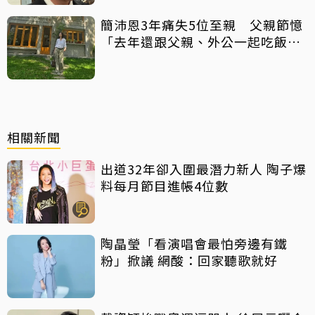
簡沛恩3年痛失5位至親 父親節憶
「去年還跟父親、外公一起吃飯聊
天」
相關新聞
出道32年卻入圍最潛力新人 陶子爆
料每月節目進帳4位數
陶晶瑩「看演唱會最怕旁邊有鐵
粉」掀議 網酸：回家聽歌就好