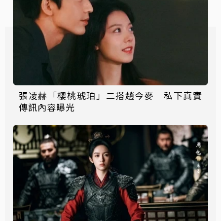
張凌赫「櫻桃琥珀」二搭趙今麥 私下真實
傳訊內容曝光