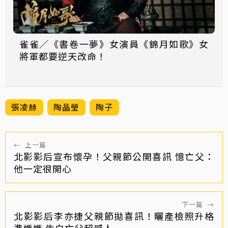
雀雀／《書卷一夢》女演員《錦月如歌》女
將軍都要逆天改命！
張凌赫
陶晶瑩
陶子
←
上一篇
北影影后宣布懷孕！父親節公開喜訊 憶亡父：
他一定很開心
下一篇
→
北影影后李亦捷父親節拋喜訊！曬產檢照升格