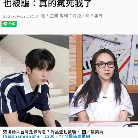
也被騙：真的氣死我了
噓！星聞 編輯三月兔／綜合報導
2026-06-17 11:58
張凌赫來台灣是假消息？陶晶瑩也被騙。 圖／翻攝自
IG@zhanglinghe__1230
、
YT@飛碟聯播網