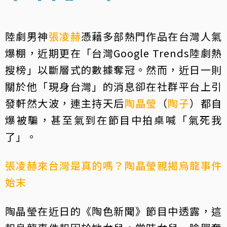
陸劇男神
張凌赫
憑藉多部熱門作品在台灣人氣
爆棚，近期更在「台灣Google Trends陸劇熱
搜榜」以斷層式的數據奪冠。然而，近日一則
關於他「現身台灣」的消息卻在社群平台上引
發軒然大波，連主持天后
陶晶瑩
（
陶子
）都自
爆被騙，甚至氣到在節目中拍桌喊「氣死我
了」。
張凌赫來台灣是真的嗎？陶晶瑩親揭烏龍事件
始末
陶晶瑩在近日的《陶色新聞》節目中透露，這