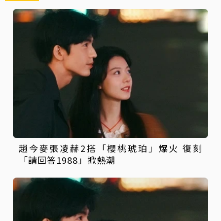
趙今麥張凌赫2搭「櫻桃琥珀」爆火 復刻
「請回答1988」掀熱潮