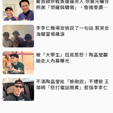
戴資穎拚戰奧運逼哭人 徐展元曬合
照謝「榮耀與驕傲」、詹雅雯讚
「人生舞台好榜樣」
李李仁機場安檢說了一句話 惹哭女
海關當場飆淚
被「大學生」班底惹怒！陶晶瑩翻
臉走人內幕曝光
不滿陶晶瑩批「娘砲說」不禮貌 王
陽明「怒打電話開罵」惹惱李李仁