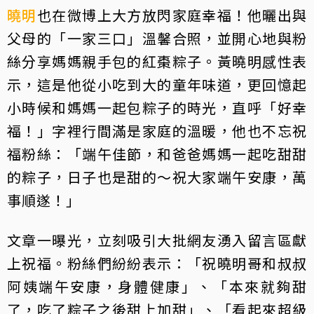
曉明
也在微博上大方放閃家庭幸福！他曬出與
父母的「一家三口」溫馨合照，並開心地與粉
絲分享媽媽親手包的紅棗粽子。黃曉明感性表
示，這是他從小吃到大的童年味道，更回憶起
小時候和媽媽一起包粽子的時光，直呼「好幸
福！」字裡行間滿是家庭的溫暖，他也不忘祝
福粉絲：「端午佳節，和爸爸媽媽一起吃甜甜
的粽子，日子也是甜的～祝大家端午安康，萬
事順遂！」
文章一曝光，立刻吸引大批網友湧入留言區獻
上祝福。粉絲們紛紛表示：「祝曉明哥和叔叔
阿姨端午安康，身體健康」、「本來就夠甜
了，吃了粽子之後甜上加甜」、「看起來超級