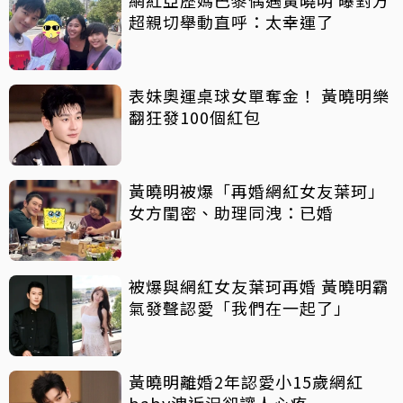
網紅亞歷媽巴黎偶遇黃曉明 曝對方
超親切舉動直呼：太幸運了
表妹奧運桌球女單奪金！ 黃曉明樂
翻狂發100個紅包
黃曉明被爆「再婚網紅女友葉珂」
女方閨密、助理同洩：已婚
被爆與網紅女友葉珂再婚 黃曉明霸
氣發聲認愛「我們在一起了」
黃曉明離婚2年認愛小15歲網紅