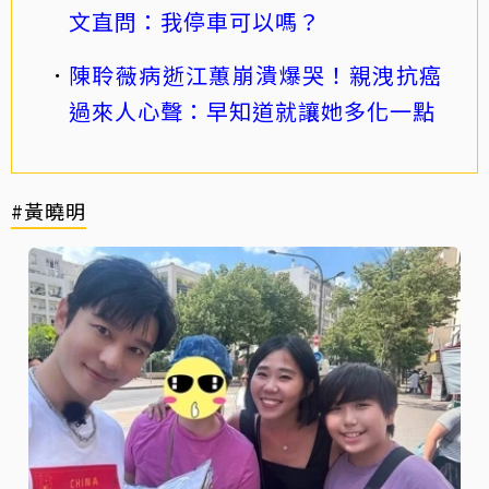
文直問：我停車可以嗎？
陳聆薇病逝江蕙崩潰爆哭！親洩抗癌
過來人心聲：早知道就讓她多化一點
#黃曉明