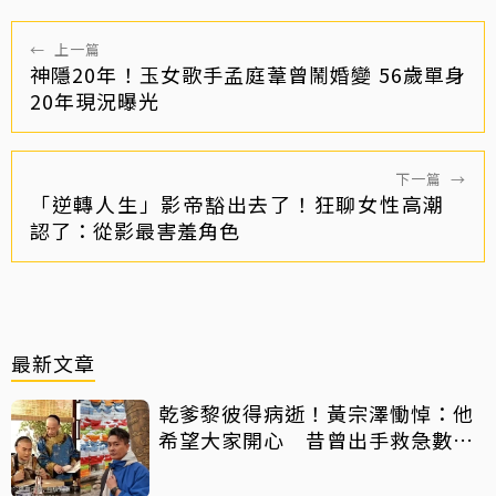
←
上一篇
神隱20年！玉女歌手孟庭葦曾鬧婚變 56歲單身
20年現況曝光
下一篇
→
「逆轉人生」影帝豁出去了！狂聊女性高潮
認了：從影最害羞角色
最新文章
乾爹黎彼得病逝！黃宗澤慟悼：他
希望大家開心 昔曾出手救急數十
萬手術費