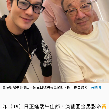
黃曉明端午節曬出一家三口吃綜藝溫馨照。圖／擷自微博／
黃曉明
昨（19）日正逢端午佳節，演藝圈金馬影帝
黃