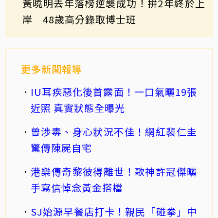
黃曉明去年落榜逆襲成功！拚2年終於上
岸 48歲高分錄取博士班
更多新聞報導
IU耳疾惡化後首露面！一口氣曬19張
近照 真實狀態全曝光
曾涉毒、身心狀況不佳！網紅裴仁圭
驚傳陳屍自宅
港樂傳奇黎彼得離世！歌神許冠傑曬
手寫信悼念黃金搭檔
SJ始源早餐店打卡！親民「碰拳」中