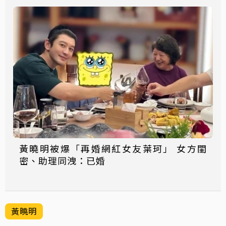
黃曉明被爆「再婚網紅女友葉珂」 女方閨
密、助理同洩：已婚
黃曉明