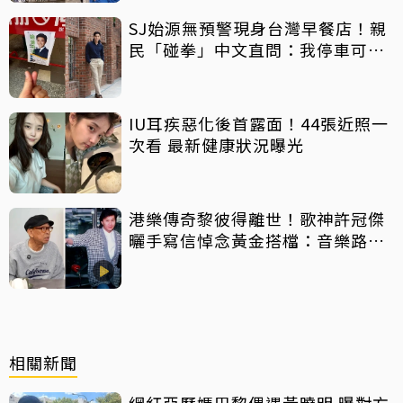
SJ始源無預警現身台灣早餐店！親
民「碰拳」中文直問：我停車可以
嗎？
IU耳疾惡化後首露面！44張近照一
次看 最新健康狀況曝光
港樂傳奇黎彼得離世！歌神許冠傑
曬手寫信悼念黃金搭檔：音樂路上
感恩有您
相關新聞