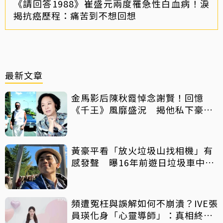
《請回答1988》崔盛元兩度罹急性白血病！淚
揭抗癌歷程：痛苦到不想回想
最新文章
金馬影后陳秋霞悼念謝賢！回憶
《千王》風靡盛況 揭他私下豪爽
給鉅額小費
黃豪平看「放火垃圾山找相機」有
感發聲 曝16年前遊日垃圾車中含
淚找御守
頻遭冤枉與誤解如何不崩潰？IVE張
員瑛化身「心靈導師」：真相終會