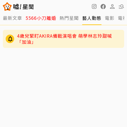
最新文章
5566小刀離婚
熱門星聞
藝人動態
電影
電
29歲男偶像「寵粉」誤觸法遭警約談！公開露面
呼籲遵守法規