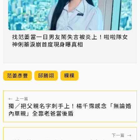
找范姜當一日男友鬧失言被炎上！啦啦隊女
神俐蓁淚崩首度現身曝真相
范姜彥豐
邱勝翊
粿粿
←
上一篇
獨／把父親名字刺手上！楊千霈感念「無論婚
內單親」全靠老爸當後盾
下一篇
→