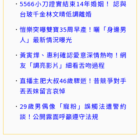
5566小刀證實結束14年婚姻！ 認與
台玻千金林文晴低調離婚
愷樂突曝雙寶35周早產！曬「身邊男
人」最新情況曝光
黃寅燁、惠利確認愛意深情熱吻！網
友「調亮影片」細看舌吻過程
直播主肥大叔46歲驟逝！昔競爭對手
丟丟妹留言哀悼
29歲男偶像「寵粉」誤觸法遭警約
談！公開露面呼籲遵守法規