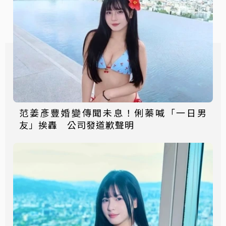
范姜彥豐婚變傳聞未息！俐蓁喊「一日男
友」挨轟 公司發道歉聲明