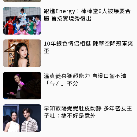
跟進Energy！棒棒堂6人被爆要合
體 首接實境秀復出
10年銀色情侶相挺 陳華空降冠軍爽
歪
温貞菱喜獲超能力 自曝口齒不清
「ㄣㄥ」不分
早知歐陽妮妮肚皮動靜 多年密友王
子吐：搞不好是意外