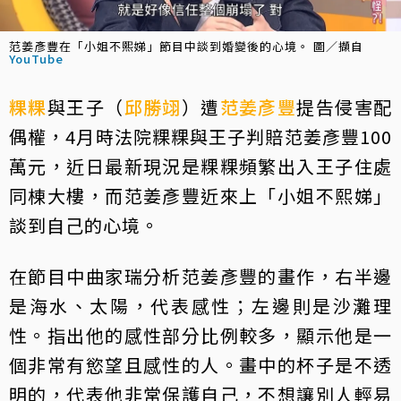
范姜彥豐在「小姐不熙娣」節目中談到婚變後的心境。 圖／擷自
YouTube
粿粿
與王子（
邱勝翊
）遭
范姜彥豐
提告侵害配
偶權，4月時法院粿粿與王子判賠范姜彥豐100
萬元，近日最新現況是粿粿頻繁出入王子住處
同棟大樓，而范姜彥豐近來上「小姐不熙娣」
談到自己的心境。
在節目中曲家瑞分析范姜彥豐的畫作，右半邊
是海水、太陽，代表感性；左邊則是沙灘理
性。指出他的感性部分比例較多，顯示他是一
個非常有慾望且感性的人。畫中的杯子是不透
明的，代表他非常保護自己，不想讓別人輕易