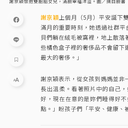
謝京穎懷抱雙胞胎女兒，滿臉幸福洋溢。圖／摘自臉書
謝京穎
上個月（5月）平安誕下
滿月的重要時刻，她透過社群平
貝們躺在絨毛被窩裡，地上散落
些橘色盒子裡的奢侈品不會留下
最大的奢侈。」
謝京穎表示，從女孩到媽媽並非
長出溫柔。看著照片中的自己，
好，現在在意的是妳們睡得好不
點。」盼孩子們「平安、健康、