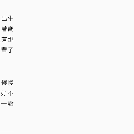
來出生
看著寶
沒有那
這輩子
，慢慢
得好不
大一點