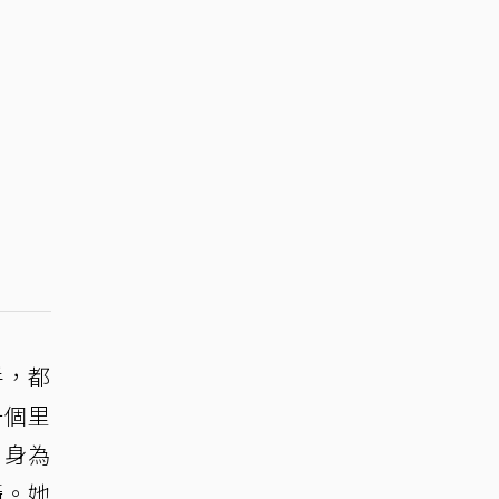
手，都
一個里
，身為
攝。她