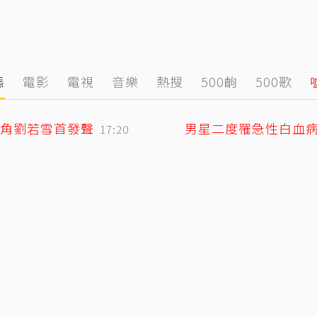
態
電影
電視
音樂
熱搜
500齣
500歌
角劉若雪首發聲
男星二度罹急性白血
17:20