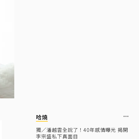
哈燒
獨／潘越雲全說了！40年感情曝光 揭開
李宗盛私下真面目