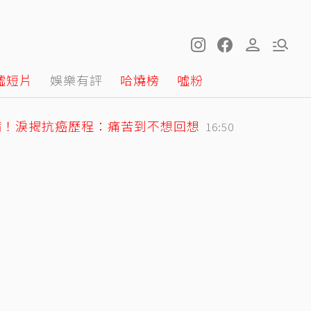
噓短片
娛樂有評
哈燒榜
噓粉
病！淚揭抗癌歷程：痛苦到不想回想
16:50