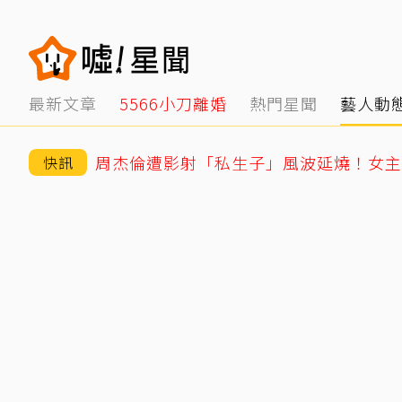
最新文章
5566小刀離婚
熱門星聞
藝人動
周杰倫遭影射「私生子」風波延燒！女主
快訊