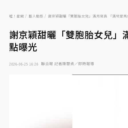
噓！星聞
藝人動態
謝京穎甜曬「雙胞胎女兒」滿月寫真 「滿地愛馬
謝京穎甜曬「雙胞胎女兒」
點曝光
聯合報 記者陳慧貞／即時報導
2026-06-25 16:26