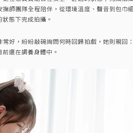
安撫師團隊全程陪伴，從環境溫度、聲音到包巾
的狀態下完成拍攝。
非常好，紛紛敲碗詢問何時回歸拍戲，她則親回
目前還在調養身體中。