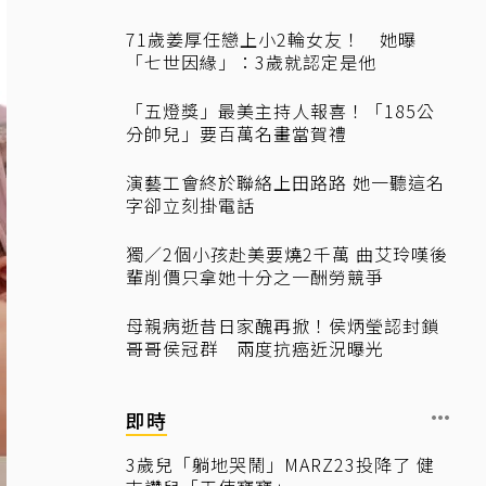
71歲姜厚任戀上小2輪女友！ 她曝
「七世因緣」：3歲就認定是他
「五燈獎」最美主持人報喜！「185公
分帥兒」要百萬名畫當賀禮
演藝工會終於聯絡上田路路 她一聽這名
字卻立刻掛電話
獨／2個小孩赴美要燒2千萬 曲艾玲嘆後
輩削價只拿她十分之一酬勞競爭
母親病逝昔日家醜再掀！侯炳瑩認封鎖
哥哥侯冠群 兩度抗癌近況曝光
即時
3歲兒「躺地哭鬧」MARZ23投降了 健