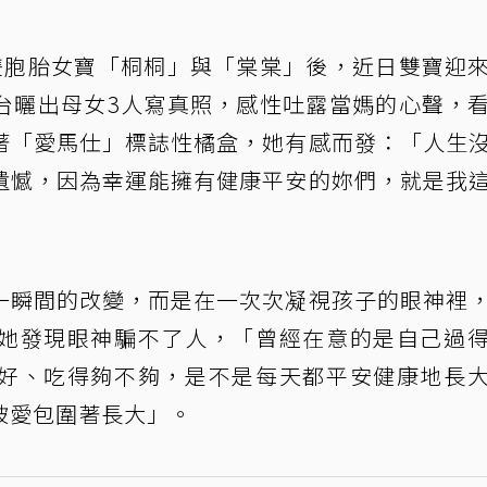
雙胞胎女寶「桐桐」與「棠棠」後，近日雙寶迎
台曬出母女3人寫真照，感性吐露當媽的心聲，
著「愛馬仕」標誌性橘盒，她有感而發：「人生
遺憾，因為幸運能擁有健康平安的妳們，就是我
一瞬間的改變，而是在一次次凝視孩子的眼神裡
她發現眼神騙不了人，「曾經在意的是自己過
好、吃得夠不夠，是不是每天都平安健康地長
被愛包圍著長大」。