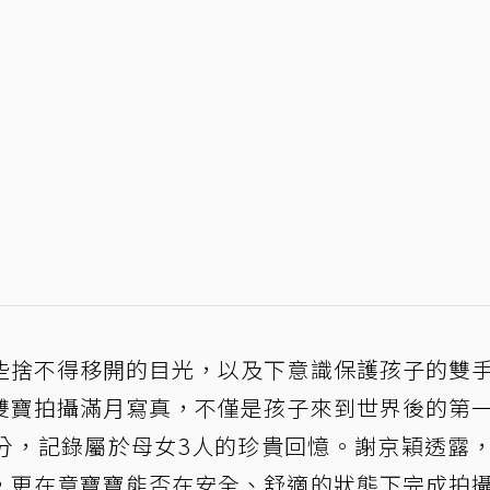
些捨不得移開的目光，以及下意識保護孩子的雙
雙寶拍攝滿月寫真，不僅是孩子來到世界後的第
分，記錄屬於母女3人的珍貴回憶。謝京穎透露
，更在意寶寶能否在安全、舒適的狀態下完成拍