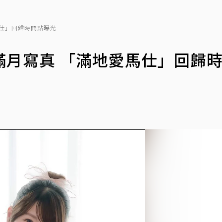
仕」回歸時間點曝光
滿月寫真 「滿地愛馬仕」回歸