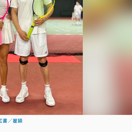
紅書／瞿穎