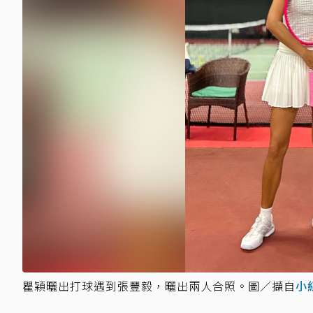
瞿穎曬出打球遇到張豐毅，曬出兩人合照。圖／擷自
小