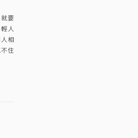
月就要
年輕人
兩人相
忍不住