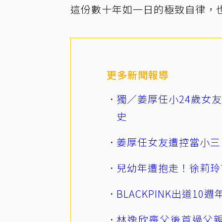
這份數十年如一日的極致自律，
更多新聞報導
獨／姜厚任小24歲女
史
姜厚任女友遭控當小三
兒幼年遭抱走！徐莉玲
BLACKPINK出道1
林逸欣喪父後首過父親