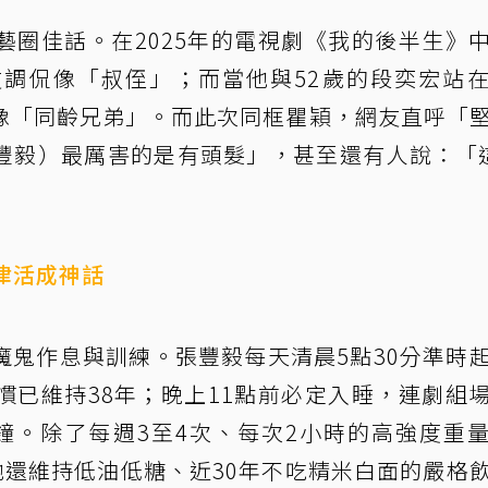
藝圈佳話。在2025年的電視劇《我的後半生》
調侃像「叔侄」；而當他與52歲的段奕宏站
像「同齡兄弟」。而此次同框瞿穎，網友直呼「
豐毅）最厲害的是有頭髮」，甚至還有人說：「
律活成神話
魔鬼作息與訓練。張豐毅每天清晨5點30分準時
慣已維持38年；晚上11點前必定入睡，連劇組
鐘。除了每週3至4次、每次2小時的高強度重
他還維持低油低糖、近30年不吃精米白面的嚴格