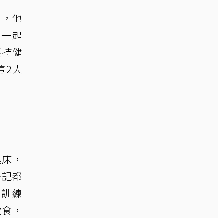
中，他
在一起
堅持健
這2人
起床，
場記都
量訓練
飲食，