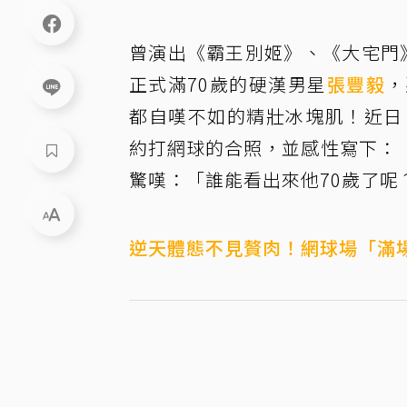
曾演出《霸王別姬》、《大宅門
正式滿70歲的硬漢男星
張豐毅
，
都自嘆不如的精壯冰塊肌！近日
約打網球的合照，並感性寫下：
驚嘆：「誰能看出來他70歲了呢
逆天體態不見贅肉！網球場「滿