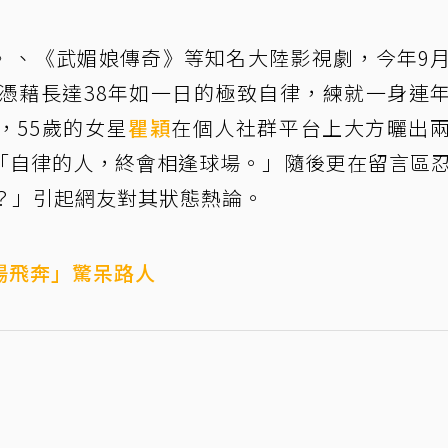
》、《武媚娘傳奇》等知名大陸影視劇，今年9
憑藉長達38年如一日的極致自律，練就一身連
，55歲的女星
瞿穎
在個人社群平台上大方曬出
「自律的人，終會相逢球場。」隨後更在留言區
？」引起網友對其狀態熱論。
場飛奔」驚呆路人