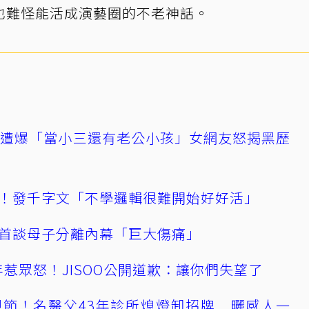
也難怪能活成演藝圈的不老神話。
友遭爆「當小三還有老公小孩」女網友怒揭黑歷
！發千字文「不學邏輯很難開始好好活」
首談母子分離內幕「巨大傷痛」
0週年惹眾怒！JISOO公開道歉：讓你們失望了
節！名醫父43年診所熄燈卸招牌 曬感人一