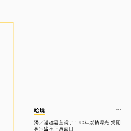
哈燒
獨／潘越雲全說了！40年感情曝光 揭開
李宗盛私下真面目