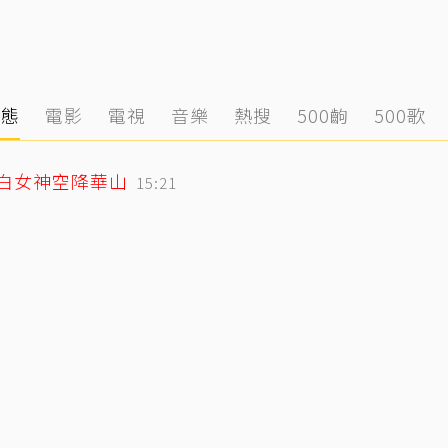
動態
電影
電視
音樂
熱搜
500齣
500歌
純白女神空降華山
15:21