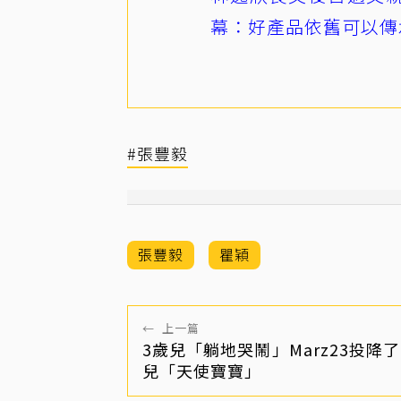
幕：好產品依舊可以傳
#張豐毅
張豐毅
瞿穎
←
上一篇
3歲兒「躺地哭鬧」Marz23投降了
兒「天使寶寶」