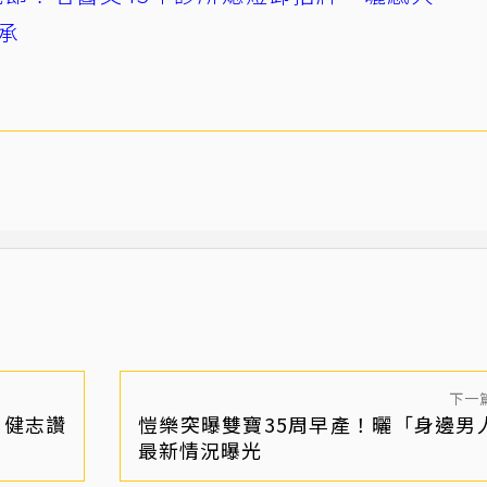
承
下一
 健志讚
愷樂突曝雙寶35周早產！曬「身邊男
最新情況曝光