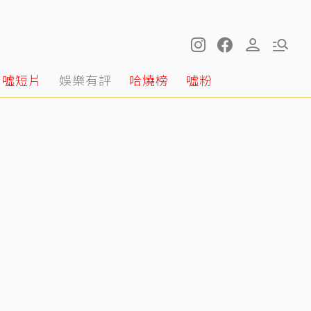
噓短片
娛樂有評
哈燒榜
噓粉