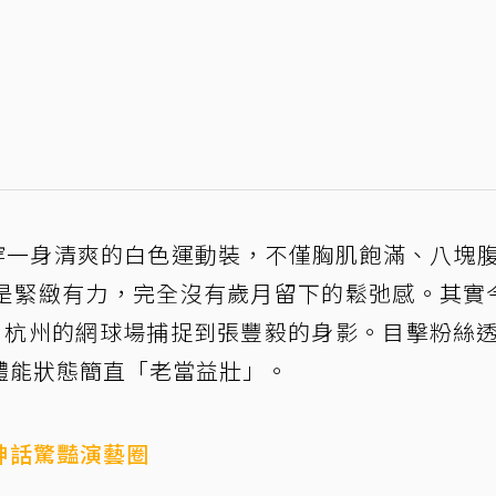
身穿一身清爽的白色運動裝，不僅胸肌飽滿、八塊
是緊緻有力，完全沒有歲月留下的鬆弛感。其實
、杭州的網球場捕捉到張豐毅的身影。目擊粉絲
體能狀態簡直「老當益壯」。
神話驚豔演藝圈