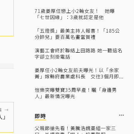
71歲姜厚任戀上小2輪女友！ 她曝
「七世因緣」：3歲就認定是他
「五燈獎」最美主持人報喜！「185公
分帥兒」要百萬名畫當賀禮
演藝工會終於聯絡上田路路 她一聽這名
字卻立刻掛電話
姜厚任小2輪女友前夫曝光！以「余家
菁」嫁縣府農業處科長 交往3個月即...
愷樂突曝雙寶35周早產！曬「身邊男
人」最新情況曝光
篇
→
即時
人」
父親節搶先看！黃騰浩魏蔓組一家三