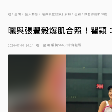
噓！星聞
藝人動態
曬與張豐毅爆肌合照！瞿穎：誰看得出來70歲
曬與張豐毅爆肌合照！瞿穎：
噓！星聞 編輯Shh／綜合報導
2026-07-07 14:14