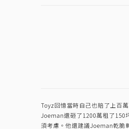
Toyz回憶當時自己也賠了上
Joeman還砸了1200萬租了
須考慮。他還建議Joeman乾脆