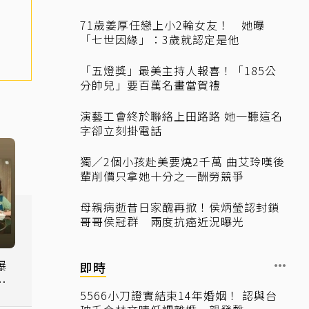
71歲姜厚任戀上小2輪女友！ 她曝
「七世因緣」：3歲就認定是他
「五燈獎」最美主持人報喜！「185公
分帥兒」要百萬名畫當賀禮
演藝工會終於聯絡上田路路 她一聽這名
字卻立刻掛電話
獨／2個小孩赴美要燒2千萬 曲艾玲嘆後
輩削價只拿她十分之一酬勞競爭
母親病逝昔日家醜再掀！侯炳瑩認封鎖
哥哥侯冠群 兩度抗癌近況曝光
爆
即時
苦
5566小刀證實結束14年婚姻！ 認與台