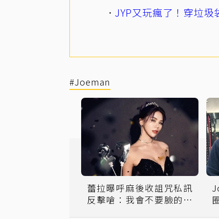
JYP又玩瘋了！穿垃圾
#Joeman
蕾拉曝呼麻後收詛咒私訊
反擊嗆：我會不要臉的活
著