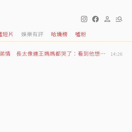
噓短片
娛樂有評
哈燒榜
噓粉
王凱摯友Jeff談多年兄弟情 長太像連王媽媽都哭了：看到他想到兒子
14:26