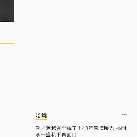
哈燒
獨／潘越雲全說了！40年感情曝光 揭開
李宗盛私下真面目