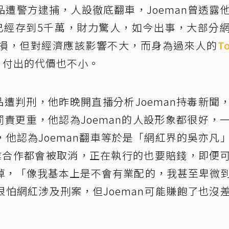
品遭警方逮捕，人設徹底翻車，Joeman曾透露
就已經存到5千萬，財力驚人，如今出事，大部分
損，但對經濟應該影響不大，而身為過來人的
T
萬，付出的代價也不小。
品遭判刑，他昨晚開直播分析Joeman持毒新聞
罰責更重，他認為Joeman的人設形象都很好，
他認為Joeman翻車等於是「網紅界的吳亦凡
業合作都會被取消，正在執行的也要賠錢，即便
掉，「像我基本上是不會有業配的，我甚至卑微
怕網紅涉及刑案，但Joeman可能賺飽了也沒