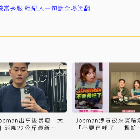
袋當秀服 經紀人一句話全場笑翻
Joeman出事後暴瘦一大
Joeman涉毒被來賓嗆
圈 消風22公斤最新自拍
「不要再呼了」 尷尬
震驚全網
笑：看透人情冷暖