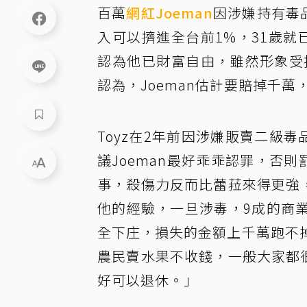
百萬
網紅
Joeman
因涉嫌持有毒
入可以擠進全台前1%，31歲
認為他已財富自由，雖然形象受
認為，Joeman估計要賠掉千
Toyz在2年前因涉嫌販賣二級毒
議Joeman最好乖乖認罪，否則
事，殺傷力反而比蕾菈來得更強，
他的經驗，一旦涉毒，9成的商
全下庄，損失的金額上千萬跑不
農民賣水果不收錢，一般大家都很
好可以退休。」