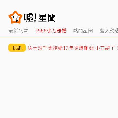
最新文章
5566小刀離婚
熱門星聞
藝人動
與台玻千金結婚12年被爆離婚 小刀認了
快訊