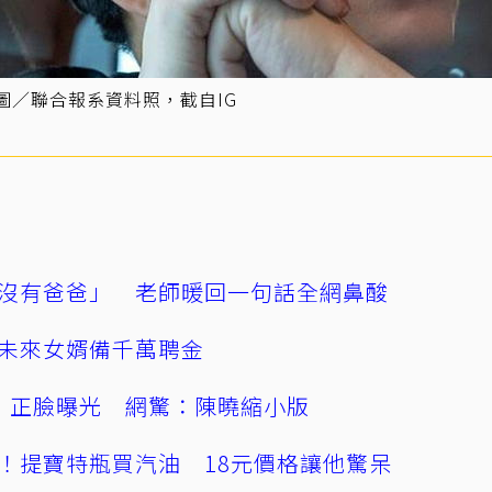
」。圖／聯合報系資料照，截自IG
沒有爸爸」 老師暖回一句話全網鼻酸
未來女婿備千萬聘金
」正臉曝光 網驚：陳曉縮小版
！提寶特瓶買汽油 18元價格讓他驚呆