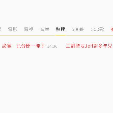
態
電影
電視
音樂
熱搜
500齣
500歌
！證實：已分開一陣子
14:36
陳妍希9歲兒「小星星」長大了！正臉曝光 網驚：陳曉縮小版
14:13