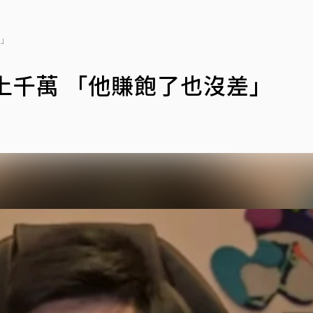
差」
恐賠上千萬 「他賺飽了也沒差」