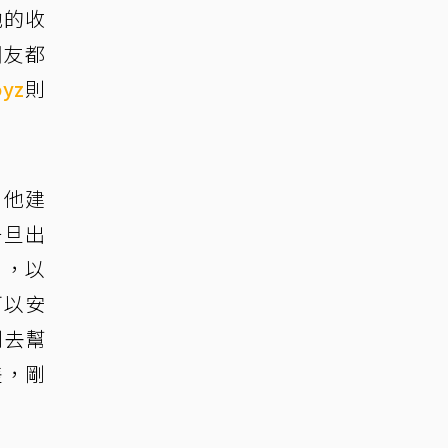
他的收
網友都
oyz
則
，他建
一旦出
」，以
可以安
到去幫
差，剛