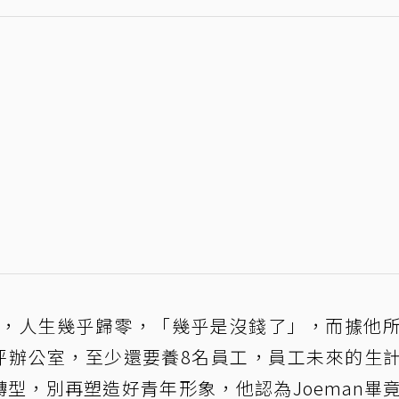
百萬，人生幾乎歸零，「幾乎是沒錢了」，而據他
150坪辦公室，至少還要養8名員工，員工未來的生
轉型，別再塑造好青年形象，他認為Joeman畢