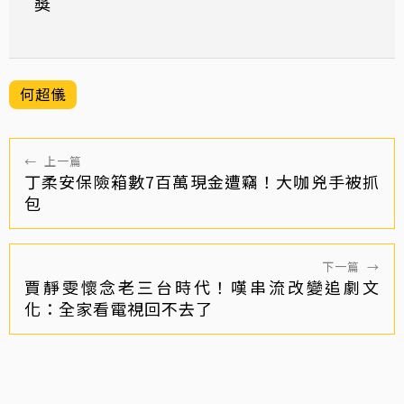
獎
何超儀
←
上一篇
丁柔安保險箱數7百萬現金遭竊！大咖兇手被抓
包
下一篇
→
賈靜雯懷念老三台時代！嘆串流改變追劇文
化：全家看電視回不去了