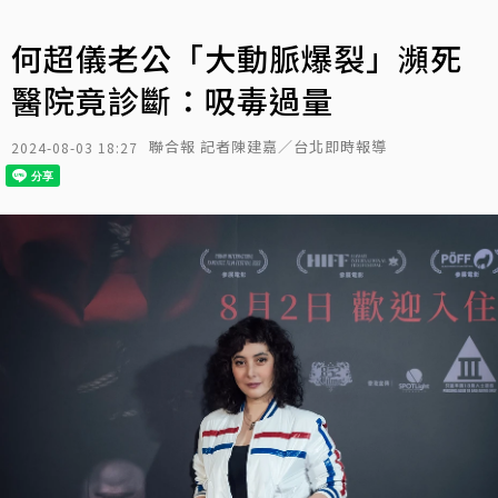
何超儀老公「大動脈爆裂」瀕死
醫院竟診斷：吸毒過量
聯合報 記者陳建嘉／台北即時報導
2024-08-03 18:27