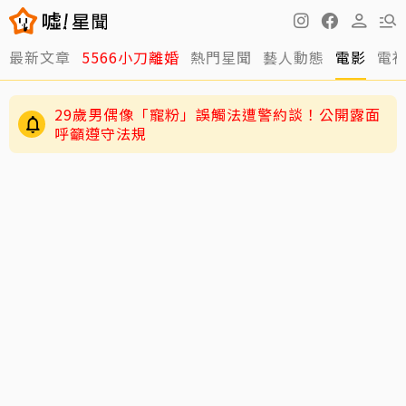
最新文章
5566小刀離婚
熱門星聞
藝人動態
電影
電
29歲男偶像「寵粉」誤觸法遭警約談！公開露面
呼籲遵守法規
4歲兒緊盯AKIRA備戰演唱會 萌學林志玲甜喊
「加油」