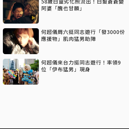
58歲白靈劣化照流出！白髮蒼蒼變
阿婆「醜也甘願」
何超儀周六挺同志遊行「發3000份
應援物」肌肉猛男助陣
何超儀來台力挺同志遊行！率領9
位「伊布猛男」現身