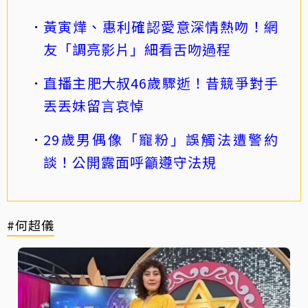
黃寅燁、惠利確認愛意深情熱吻！網
友「調亮影片」細看舌吻過程
直播主肥大叔46歲驟逝！昔競爭對手
丟丟妹留言哀悼
29歲男偶像「寵粉」誤觸法遭警約
談！公開露面呼籲遵守法規
#何超儀