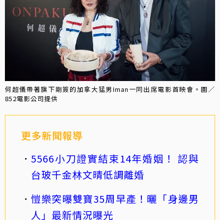
何超儀帶著旗下剛簽的加拿大猛男Iman一同出席電影首映會。圖／
852電影公司提供
更多新聞報導
5566小刀證實結束14年婚姻！ 認與
台玻千金林文晴低調離婚
愷樂突曝雙寶35周早產！曬「身邊男
人」最新情況曝光