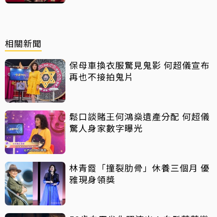
相關新聞
保母車換衣服驚見鬼影 何超儀宣布
再也不接拍鬼片
鬆口談賭王何鴻燊遺產分配 何超儀
驚人身家數字曝光
林青霞「撞裂肋骨」休養三個月 優
雅現身領獎