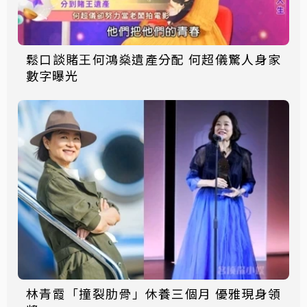
鬆口談賭王何鴻燊遺產分配 何超儀驚人身家
數字曝光
林青霞「撞裂肋骨」休養三個月 優雅現身領