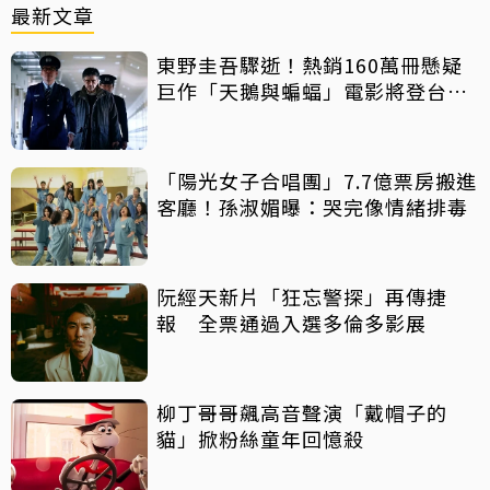
最新文章
東野圭吾驟逝！熱銷160萬冊懸疑
巨作「天鵝與蝙蝠」電影將登台上
映
「陽光女子合唱團」7.7億票房搬進
客廳！孫淑媚曝：哭完像情緒排毒
阮經天新片「狂忘警探」再傳捷
報 全票通過入選多倫多影展
柳丁哥哥飆高音聲演「戴帽子的
貓」掀粉絲童年回憶殺